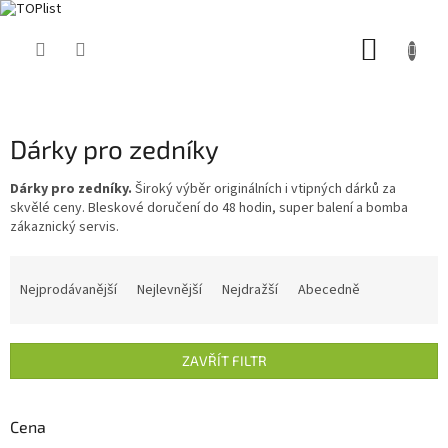
Přejít
NÁKUP
na
obsah
KOŠÍK
Dárky pro zedníky
Dárky pro zedníky.
Široký výběr originálních i vtipných dárků za
skvělé ceny. Bleskové doručení do 48 hodin, super balení a bomba
zákaznický servis.
Ř
a
Nejprodávanější
Nejlevnější
Nejdražší
Abecedně
z
e
n
ZAVŘÍT FILTR
í
p
r
Cena
o