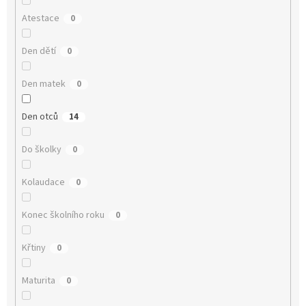
Atestace
0
Den dětí
0
Den matek
0
Den otců
14
Do školky
0
Kolaudace
0
Konec školního roku
0
Křtiny
0
Maturita
0