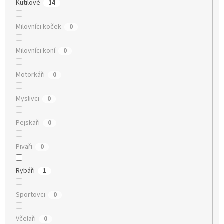
Kutilové
14
Milovníci koček
0
Milovníci koní
0
Motorkáři
0
Myslivci
0
Pejskaři
0
Pivaři
0
Rybáři
1
Sportovci
0
Včelaři
0