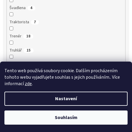
Švadlena
4
Traktorista
7
Trenér
18
Truhlář
15
Třídní učitel
21
Tento web používá soubory cookie. Dalším procházením
tohoto webu vyjadřujete souhlas s jejich používáním.. Více
Třídní učitelka
18
informací
zde
.
Účetní
9
Nastavení
Učitel
33
Souhlasím
Učitel angličtiny
25