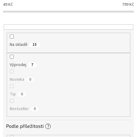
d
49
Kč
799
Kč
u
k
t
ů
Na skladě
15
Výprodej
7
Novinka
0
Tip
0
Bestseller
0
Podle příležitosti
?