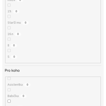
muže
0
19.
0
Starší mu
0
16.n
0
8
0
S
0
Pro koho
Asistentka
0
Babička
0