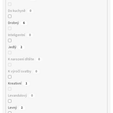
Do kuchyně
0
Drobný
6
Inteligentní
0
Jedlý
2
K narození dítěte
0
K výročí svatby
0
Kreativní
1
Levandulový
0
Levný
2