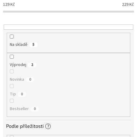
d
129
Kč
229
Kč
u
k
t
ů
Na skladě
5
Výprodej
2
Novinka
0
Tip
0
Bestseller
0
Podle příležitosti
?