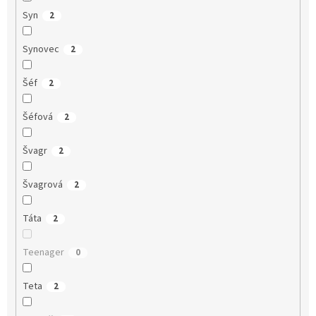
Syn
2
Synovec
2
Šéf
2
Šéfová
2
Švagr
2
Švagrová
2
Táta
2
Teenager
0
Teta
2