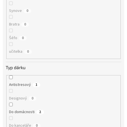
Synove
0
Bratra
0
Šéfo
0
učitelka
0
Typ dárku
Antistresový
1
Designový
0
Do domácnosti
2
Do kanceláře
0