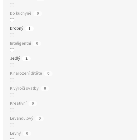
Do kuchyně
0
Drobný
1
Inteligentní
0
Jedlý
2
K narození dítěte
0
K výročí svatby
0
Kreativní
0
Levandulový
0
Levný
0