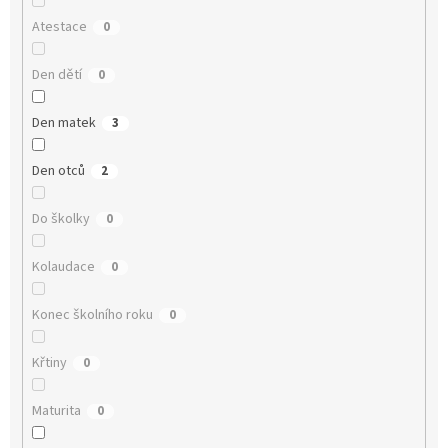
Atestace
0
Den dětí
0
Den matek
3
Den otců
2
Do školky
0
Kolaudace
0
Konec školního roku
0
Křtiny
0
Maturita
0