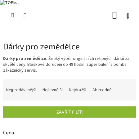
Přejít
NÁKUP
na
obsah
KOŠÍK
Dárky pro zemědělce
Dárky pro zemědělce.
Široký výběr originálních i vtipných dárků za
skvělé ceny. Bleskové doručení do 48 hodin, super balení a bomba
zákaznický servis.
Ř
a
Nejprodávanější
Nejlevnější
Nejdražší
Abecedně
z
e
n
ZAVŘÍT FILTR
í
p
r
Cena
o