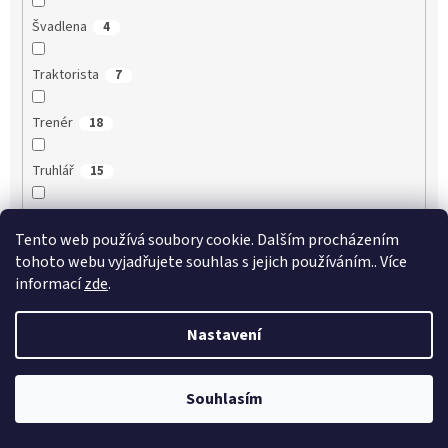
Švadlena
4
Traktorista
7
Trenér
18
Truhlář
15
Třídní učitel
21
Tento web používá soubory cookie. Dalším procházením
tohoto webu vyjadřujete souhlas s jejich používáním.. Více
Třídní učitelka
18
informací
zde
.
Účetní
9
Nastavení
Učitel
33
Souhlasím
Učitel angličtiny
25