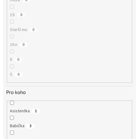
muže
0
19.
0
Starší mu
0
16.n
0
8
0
S
0
Pro koho
Asistentka
1
Babička
3