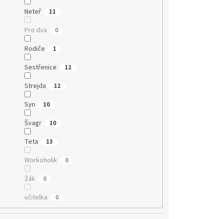
Neteř
11
Pro dva
0
Rodiče
1
Sestřenice
12
Strejda
12
Syn
10
Švagr
10
Teta
13
Workoholik
0
Žák
0
učitelka
0