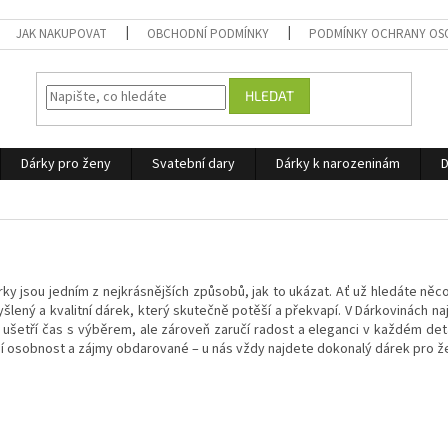
JAK NAKUPOVAT
OBCHODNÍ PODMÍNKY
PODMÍNKY OCHRANY OS
HLEDAT
Dárky pro ženy
Svatební dary
Dárky k narozeninám
D
 dárky jsou jedním z nejkrásnějších způsobů, jak to ukázat. Ať už hledáte 
ený a kvalitní dárek, který skutečně potěší a překvapí. V Dárkovinách naj
ušetří čas s výběrem, ale zároveň zaručí radost a eleganci v každém deta
ují osobnost a zájmy obdarované – u nás vždy najdete dokonalý dárek pro že