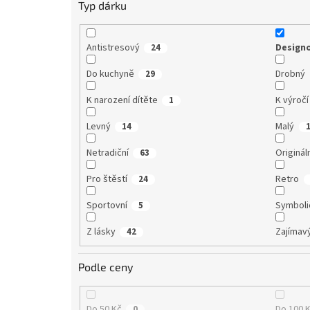
Typ dárku
Antistresový
Design
24
Do kuchyně
Drobný
29
K narození dítěte
K výročí
1
Levný
Malý
14
Netradiční
Originál
63
Pro štěstí
Retro
24
Sportovní
Symboli
5
Z lásky
Zajímav
42
Podle ceny
Do 50 Kč
Do 100 
0