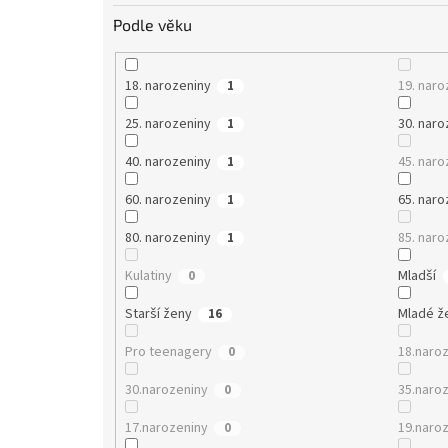
Podle věku
18. narozeniny
19. naro
1
25. narozeniny
30. naro
1
40. narozeniny
45. naro
1
60. narozeniny
65. naro
1
80. narozeniny
85. naro
1
Kulatiny
Mladší
0
Starší ženy
Mladé ž
16
Pro teenagery
18.naro
0
30.narozeniny
35.naro
0
17.narozeniny
19.naro
0