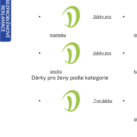
Dárky pro
maminku
m
Dárky pro
sestru
k
Dárky pro ženy podle kategorie
Typ dárku
p