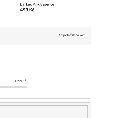
Dárkáč Pink Essence
499 Kč
18
položek celkem
1299
Kč