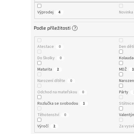
Výprodej
Novinka
4
Podle příležitosti
?
Atestace
Den dět
0
Do školky
Kolauda
0
Maturita
MDŽ
2
1
Narození dítěte
Narozen
0
Odchod na mateřskou
Párty
0
Rozlučka se svobodou
Státnic
1
Těhotenství
Valentý
0
Výročí
Za vysv
2