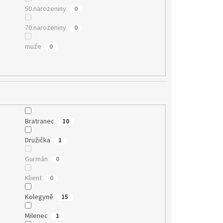
50.narozeniny
0
70.narozeniny
0
muže
0
Bratranec
10
Družička
1
Gurmán
0
Klient
0
Kolegyně
15
Milenec
1