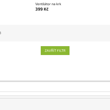
Ventilátor na krk
399 Kč
ě
ZAVŘÍT FILTR