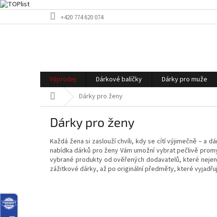
Přejít
+420 774 620 074
na
obsah
Výprodej
Dárkové balíčky
Dárky pro muže
Domů
Dárky pro ženy
Dárky pro ženy
Každá žena si zaslouží chvíli, kdy se cítí výjimečně – a
nabídka dárků pro ženy Vám umožní vybrat pečlivě promyšl
vybrané produkty od ověřených dodavatelů, které nejen 
zážitkové dárky, až po originální předměty, které vyjadř