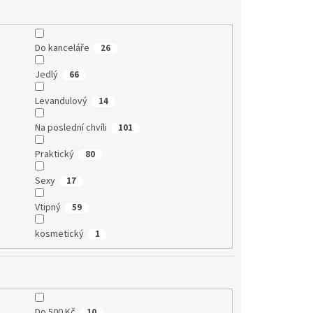
Do kanceláře
26
Jedlý
66
Levandulový
14
Na poslední chvíli
101
Praktický
80
Sexy
17
Vtipný
59
kosmetický
1
Do 500 Kč
10