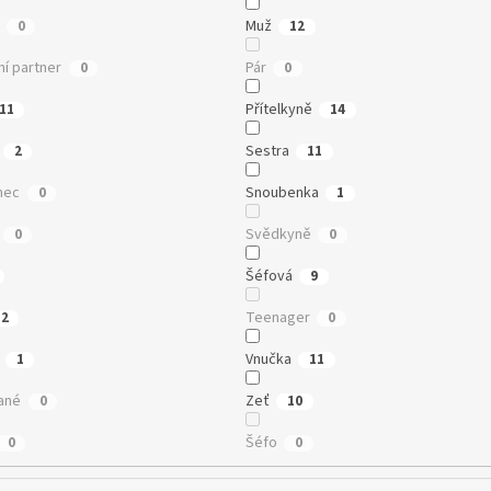
Muž
0
12
í partner
Pár
0
0
Přítelkyně
11
14
Sestra
2
11
nec
Snoubenka
0
1
Svědkyně
0
0
Šéfová
9
Teenager
12
0
Vnučka
1
11
ané
Zeť
0
10
Šéfo
0
0