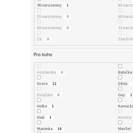
90.narozeniny
85.naro
1
55.narozeniny
60.naro
0
80.narozeniny
33.naro
0
19.
Starší 
0
Pro koho
Asistentka
Babička
0
Dcera
Děda
12
Dvojčata
Gay
0
1
Holka
Kamará
2
Kluk
Kmotra
1
Maminka
Manžel
16