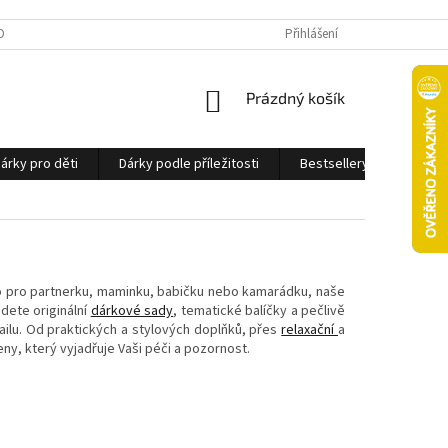
OBNÍCH ÚDAJŮ
Přihlášení
NÁKUPNÍ
Prázdný košík
KOŠÍK
árky pro děti
Dárky podle příležitosti
Bestsellery
Ostatn
něco pro partnerku, maminku, babičku nebo kamarádku, naše
dete originální
dárkové sady
, tematické balíčky a pečlivě
ilu. Od praktických a stylových doplňků, přes
relaxační
a
ny, který vyjadřuje Vaši péči a pozornost.