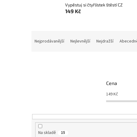
Vypěstuj si čtyřlístek štěstí CZ
149 Kč
Ř
a
Nejprodávanější
Nejlevnější
Nejdražší
Abecedn
z
e
n
í
p
r
Cena
o
d
149
Kč
u
k
t
ů
Na skladě
15