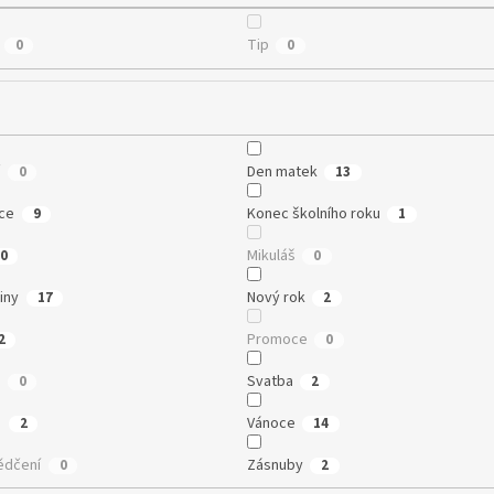
Tip
0
0
í
Den matek
0
13
ce
Konec školního roku
9
1
Mikuláš
0
0
iny
Nový rok
17
2
Promoce
2
0
e
Svatba
0
2
n
Vánoce
2
14
ědčení
Zásnuby
0
2