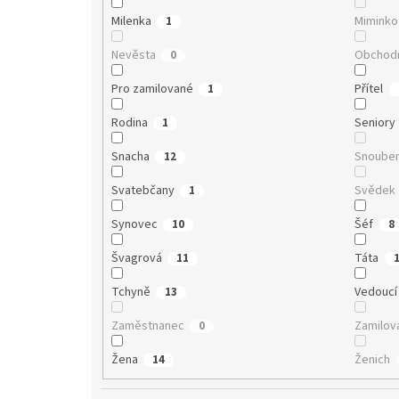
Milenka
Miminko
1
Nevěsta
Obchodn
0
Pro zamilované
Přítel
1
Rodina
Seniory
1
Snacha
Snoube
12
Svatebčany
Svědek
1
Synovec
Šéf
10
8
Švagrová
Táta
11
Tchyně
Vedoucí
13
Zaměstnanec
Zamilov
0
Žena
Ženich
14