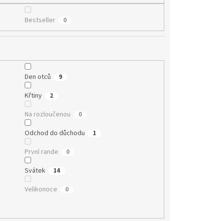
Bestseller
0
Den otců
9
Křtiny
2
Na rozloučenou
0
Odchod do důchodu
1
První rande
0
Svátek
14
Velikonoce
0