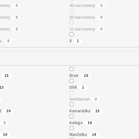
zeniny
45.narozeniny
0
0
zeniny
65.narozeniny
0
0
zeniny
21.narozeniny
0
0
mu
8
0
1
Bratr
15
10
Dítě
13
1
Gentleman
0
d
Kamarádka
10
15
Kolega
0
10
Manželka
10
14