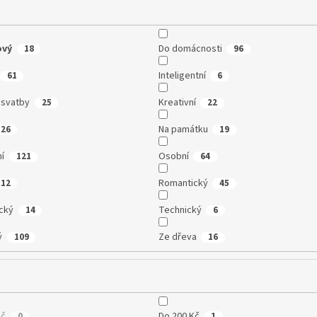
ový
Do domácnosti
18
96
Inteligentní
61
6
 svatby
Kreativní
25
22
Na památku
126
19
ní
Osobní
121
64
Romantický
12
45
cký
Technický
14
6
ý
Ze dřeva
109
16
Kč
Do 200 Kč
0
1