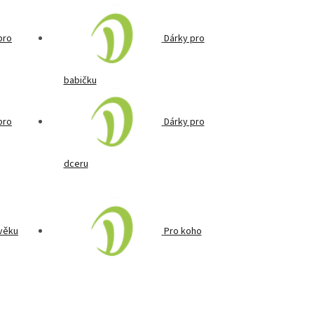
pro
Dárky pro
babičku
pro
Dárky pro
dceru
věku
Pro koho