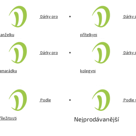
Dárky pro
Dárky 
anželku
přítelkyni
Dárky pro
Dárky 
amarádku
kolegyni
Podle
Podle 
říležitosti
Nejprodávanější