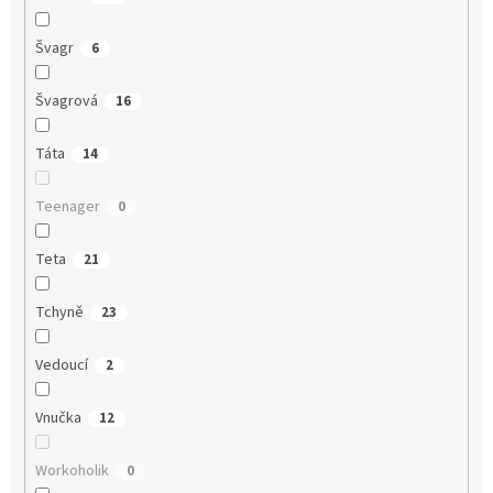
Švagr
6
Švagrová
16
Táta
14
Teenager
0
Teta
21
Tchyně
23
Vedoucí
2
Vnučka
12
Workoholik
0