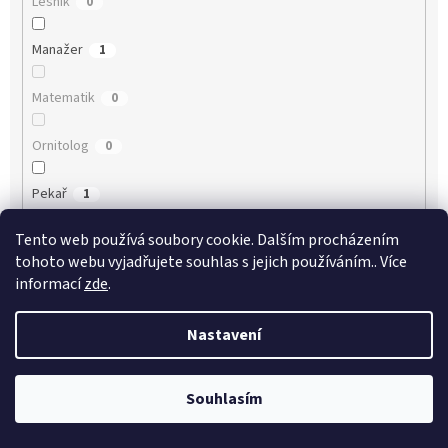
Lesník
0
Manažer
1
Matematik
0
Ornitolog
0
Pekař
1
Tento web používá soubory cookie. Dalším procházením
Podnikatel
0
tohoto webu vyjadřujete souhlas s jejich používáním.. Více
informací
zde
.
Policista
1
Nastavení
Porodní asistentka
0
Právník
1
Souhlasím
Psycholog
0