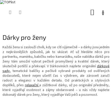
Přejít
NÁKUP
na
obsah
KOŠÍK
Dárky pro ženy
Každá žena si zaslouží chvíli, kdy se cítí výjimečně – a dárky jsou jedním
z nejkrásnějších způsobů, jak to ukázat. Ať už hledáte něco pro
partnerku, maminku, babičku nebo kamarádku, naše nabídka dárků pro
ženy Vám umožní vybrat pečlivě promyšlený a kvalitní dárek, který
skutečně potěší a překvapí. V Dárkovinách najdete originální
dárkové
sady
, tematické balíčky a pečlivě vybrané produkty od ověřených
dodavatelů, které nejen ušetří čas s výběrem, ale zároveň zaručí
radost a eleganci v každém detailu. Od praktických a stylových
doplňků, přes
relaxační
a zážitkové dárky, až po originální předměty,
které vyjadřují osobnost a zájmy obdarované – u nás vždy najdete
dokonalý dárek pro ženy, který vyjadřuje Vaši péči a pozornost.