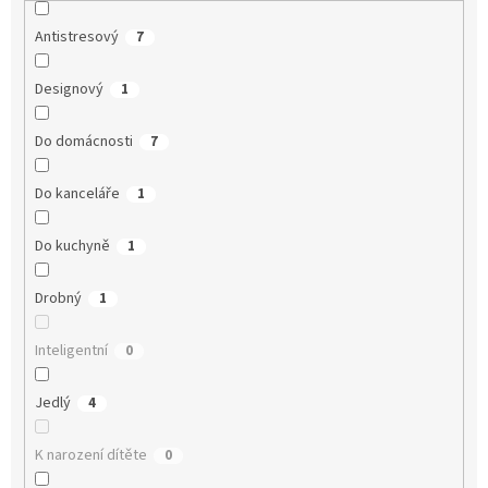
Antistresový
7
Designový
1
Do domácnosti
7
Do kanceláře
1
Do kuchyně
1
Drobný
1
Inteligentní
0
Jedlý
4
K narození dítěte
0