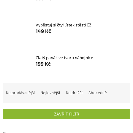
Vypěstuj si čtyřlístek štěstí CZ
149 Kč
Zlatý panák ve tvaru nábojnice
199 Kč
Ř
a
Nejprodávanější
Nejlevnější
Nejdražší
Abecedně
z
e
n
ZAVŘÍT FILTR
í
p
r