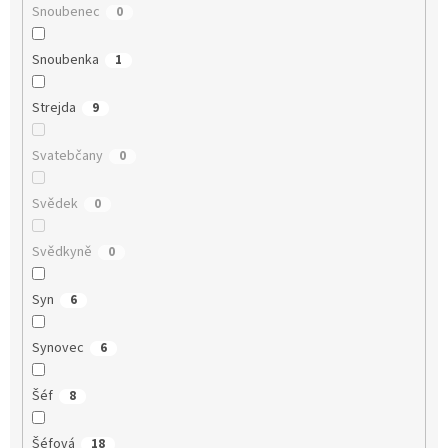
Snoubenec
0
Snoubenka
1
Strejda
9
Svatebčany
0
Svědek
0
Svědkyně
0
Syn
6
Synovec
6
Šéf
8
Šéfová
18