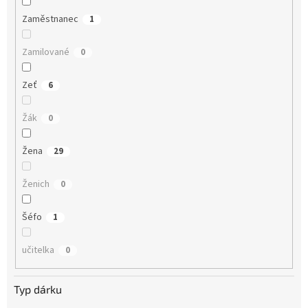
Zaměstnanec
1
Zamilované
0
Zeť
6
Žák
0
Žena
29
Ženich
0
Šéfo
1
učitelka
0
Typ dárku