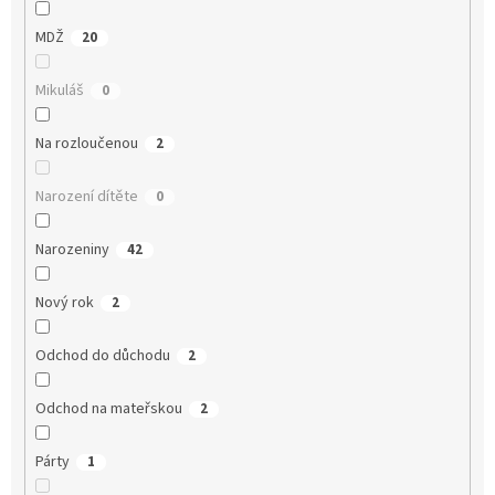
MDŽ
20
Mikuláš
0
Na rozloučenou
2
Narození dítěte
0
Narozeniny
42
Nový rok
2
Odchod do důchodu
2
Odchod na mateřskou
2
Párty
1