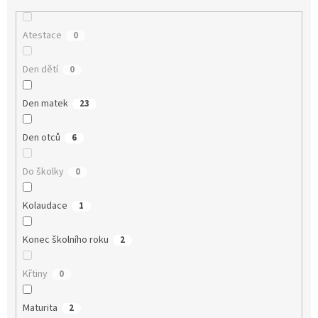
Atestace
0
Den dětí
0
Den matek
23
Den otců
6
Do školky
0
Kolaudace
1
Konec školního roku
2
Křtiny
0
Maturita
2