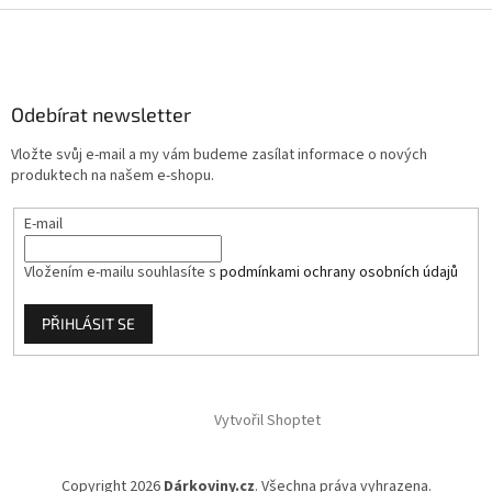
Z
á
p
a
Odebírat newsletter
t
í
Vložte svůj e-mail a my vám budeme zasílat informace o nových
produktech na našem e-shopu.
E-mail
Vložením e-mailu souhlasíte s
podmínkami ochrany osobních údajů
PŘIHLÁSIT SE
Vytvořil Shoptet
Copyright 2026
Dárkoviny.cz
. Všechna práva vyhrazena.