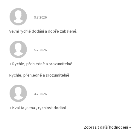
Hodnocení obchodu je 5 z 5 hvězdiček.
9.7.2026
Velmi rychlé dodání a dobře zabalené.
Hodnocení obchodu je 5 z 5 hvězdiček.
5.7.2026
+ Rychle, přehledně a srozumitelně
Rychle, přehledně a srozumitelně
Hodnocení obchodu je 5 z 5 hvězdiček.
4.7.2026
+ Kvalita ,cena , rychlost dodání
Zobrazit další hodnocení