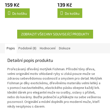
159 Kč
139 Kč
Do košíku
Do košíku
ZOBRAZIT VŠECHNY SOUVISEJÍCÍ PRODUKTY
Popis
Podobné (8)
Hodnocení
Diskuze
Detailní popis produktu
Prořezávaný dřevěný motýlek Fishman. Přírodní tóny dřeva,
velmi originální motiv ohlodané ryby si získá pouze muže se
zdravou sebevědomou osobností a smyslem pro detail. Motýlek
Fishman je díky exotickému, dřevěnému materiálu velmi lehký a
s pomocí nastavitelného, elastického pásku obepne každý krk.
Ideální dárek pro elegantní muže na svatby, oslavy s přáteli,
nebo do kavárny. Buďte jedineční a přilákejte na sebe veškerou
pozornost. Originální a módní doplněk pro moderní muže, kteří
nikdy nesplynou s davem.