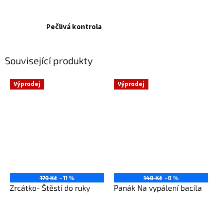
Pečlivá kontrola
Související produkty
Výprodej
Výprodej
179 Kč
–11 %
140 Kč
–0 %
Zrcátko- Štěstí do ruky
Panák Na vypálení bacila