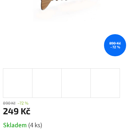
890 Kč
–72 %
890 Kč
–72 %
249 Kč
Měrná
Skladem
(4 ks)
cena: