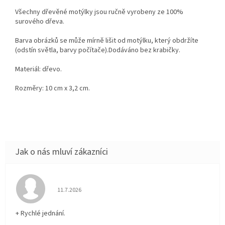
Všechny dřevěné motýlky jsou ručně vyrobeny ze 100%
surového dřeva.
Barva obrázků se může mírně lišit od motýlku, který obdržíte
(odstín světla, barvy počítače).Dodáváno bez krabičky.
Materiál: dřevo.
Rozměry: 10 cm x 3,2 cm.
Hodnocení obchodu je 5 z 5 hvězdiček.
11.7.2026
+ Rychlé jednání.