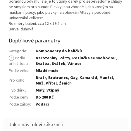
pořádnou odvahu, ale je to vtipný dárek pro sebevědomé chlapy
se smyslem pro humor. Plavky jsou vhodné i jako kostým na
maškarní plesy, jako plavky na splouvání Vltavy a podobně.
Univerzální velikost.
Rozměry balení: cca 12 x 19,5 cm.
Barva: duhová
Doplňkové parametry
Kategorie
:
Komponenty do balíčků
?
Podle
Narozeniny
,
Párty
,
Rozlučka se svobodou
,
příležitosti
:
Svatba
,
Svátek
,
Vánoce
Podle věku
:
Mladé muže
Bratr
,
Bratranec
,
Gay
,
Kamarád
,
Manžel
,
Pro koho
:
Muž
,
Přítel
,
Ženich
Typ dárku
:
Malý
,
Vtipný
Podle ceny
:
Do 200 Kč
Podle záliby
:
Vodáci