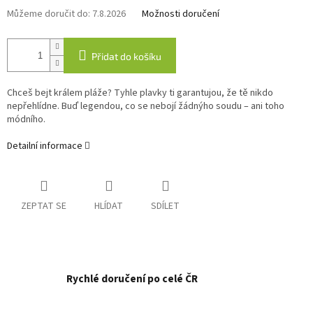
Můžeme doručit do:
7.8.2026
Možnosti doručení
Přidat do košíku
Chceš bejt králem pláže? Tyhle plavky ti garantujou, že tě nikdo
nepřehlídne. Buď legendou, co se nebojí žádnýho soudu – ani toho
módního.
Detailní informace
ZEPTAT SE
HLÍDAT
SDÍLET
Rychlé doručení po celé ČR