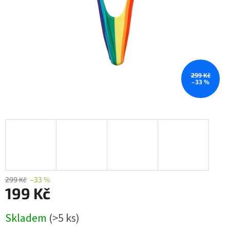
299 Kč
–33 %
299 Kč
–33 %
199 Kč
Měrná
Skladem
(>5 ks)
cena: