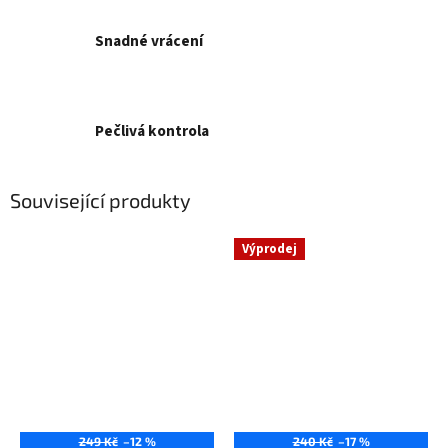
Snadné vrácení
Pečlivá kontrola
Související produkty
Výprodej
249 Kč
–12 %
240 Kč
–17 %