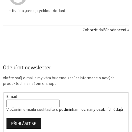
+ Kvalita ,cena , rychlost dodání
Zobrazit další hodnocení
Z
á
p
a
Odebírat newsletter
t
í
Vložte svůj e-mail a my vám budeme zasílat informace o nových
produktech na našem e-shopu.
E-mail
Vložením e-mailu souhlasíte s
podmínkami ochrany osobních údajů
PŘIHLÁSIT SE