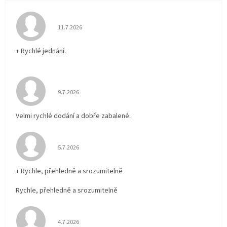
Hodnocení obchodu je 5 z 5 hvězdiček.
11.7.2026
+ Rychlé jednání.
Hodnocení obchodu je 5 z 5 hvězdiček.
9.7.2026
Velmi rychlé dodání a dobře zabalené.
Hodnocení obchodu je 5 z 5 hvězdiček.
5.7.2026
+ Rychle, přehledně a srozumitelně
Rychle, přehledně a srozumitelně
Hodnocení obchodu je 5 z 5 hvězdiček.
4.7.2026