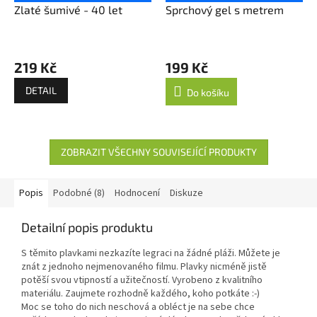
Zlaté šumivé - 40 let
Sprchový gel s metrem
219 Kč
199 Kč
DETAIL
Do košíku
ZOBRAZIT VŠECHNY SOUVISEJÍCÍ PRODUKTY
Popis
Podobné (8)
Hodnocení
Diskuze
Detailní popis produktu
S těmito plavkami nezkazíte legraci na žádné pláži. Můžete je
znát z jednoho nejmenovaného filmu. Plavky nicméně jistě
potěší svou vtipností a užitečností. Vyrobeno z kvalitního
materiálu. Zaujmete rozhodně každého, koho potkáte :-)
Moc se toho do nich neschová a obléct je na sebe chce