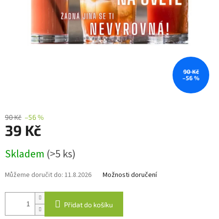
90 Kč
–56 %
90 Kč
–56 %
39 Kč
Měrná
Skladem
(>5 ks)
cena:
Můžeme doručit do:
11.8.2026
Možnosti doručení
Přidat do košíku