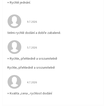
+ Rychlé jednání.
Hodnocení obchodu je 5 z 5 hvězdiček.
9.7.2026
Velmi rychlé dodání a dobře zabalené.
Hodnocení obchodu je 5 z 5 hvězdiček.
5.7.2026
+ Rychle, přehledně a srozumitelně
Rychle, přehledně a srozumitelně
Hodnocení obchodu je 5 z 5 hvězdiček.
4.7.2026
+ Kvalita ,cena , rychlost dodání