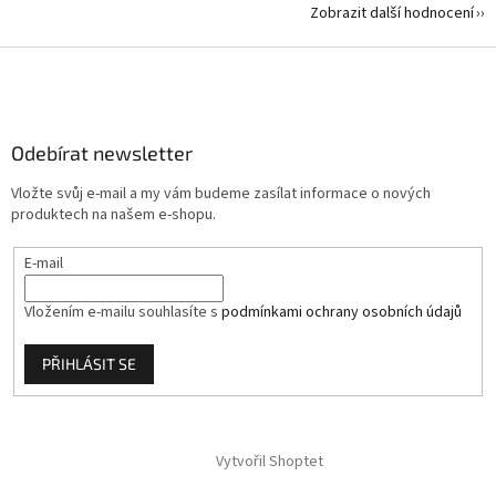
Zobrazit další hodnocení
Z
á
p
a
Odebírat newsletter
t
í
Vložte svůj e-mail a my vám budeme zasílat informace o nových
produktech na našem e-shopu.
E-mail
Vložením e-mailu souhlasíte s
podmínkami ochrany osobních údajů
PŘIHLÁSIT SE
Vytvořil Shoptet