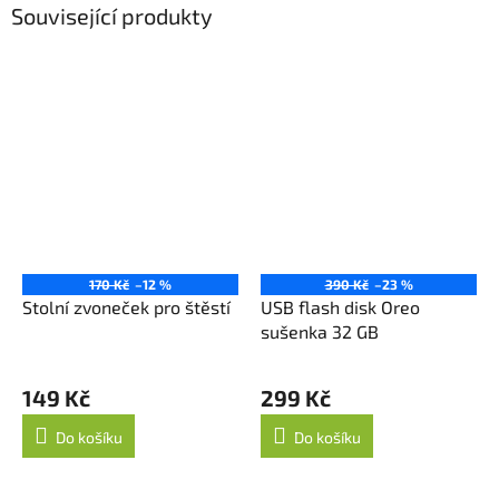
Související produkty
170 Kč
–12 %
390 Kč
–23 %
Stolní zvoneček pro štěstí
USB flash disk Oreo
sušenka 32 GB
Průměrné
hodnocení
149 Kč
299 Kč
produktu
je
Do košíku
Do košíku
5,0
z
5