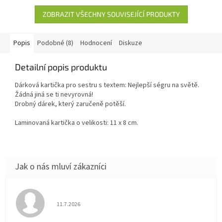
hvězdiček.
ZOBRAZIT VŠECHNY SOUVISEJÍCÍ PRODUKTY
Popis
Podobné (8)
Hodnocení
Diskuze
Detailní popis produktu
Dárková kartička pro sestru s textem: Nejlepší ségru na světě.
Žádná jiná se ti nevyrovná!
Drobný dárek, který zaručeně potěší.
Laminovaná kartička o velikosti: 11 x 8 cm.
Hodnocení obchodu je 5 z 5 hvězdiček.
11.7.2026