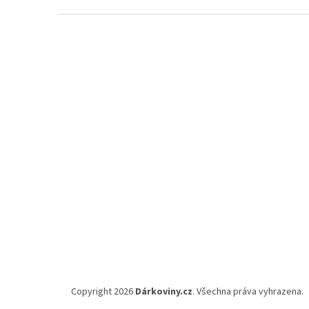
Z
á
p
a
t
í
Copyright 2026
Dárkoviny.cz
. Všechna práva vyhrazena.