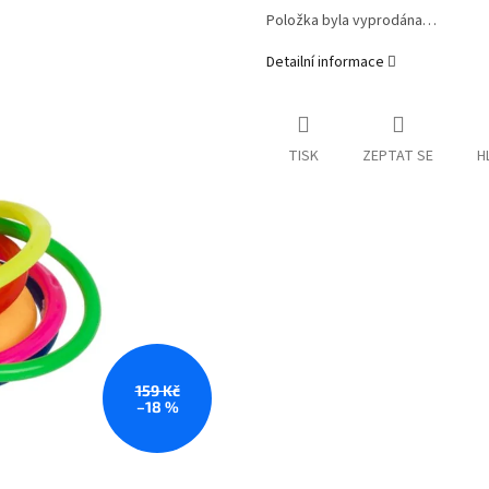
Položka byla vyprodána…
Detailní informace
TISK
ZEPTAT SE
H
159 Kč
–18 %