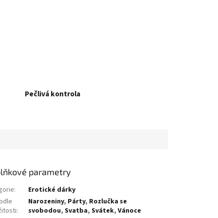
Pečlivá kontrola
lňkové parametry
gorie
:
Erotické dárky
odle
Narozeniny
,
Párty
,
Rozlučka se
žitosti
:
svobodou
,
Svatba
,
Svátek
,
Vánoce