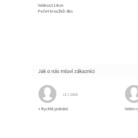
Velikost:14cm
Počet kroužků: 6ks
Hodnocení obchodu je 5 z 5 hvězdiček.
11.7.2026
+ Rychlé jednání.
Velmi 