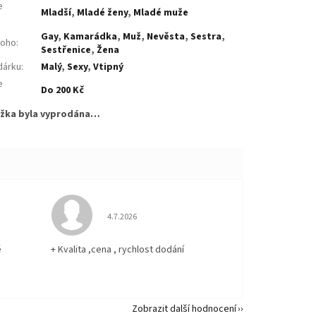
e
Mladší
,
Mladé ženy
,
Mladé muže
:
Gay
,
Kamarádka
,
Muž
,
Nevěsta
,
Sestra
,
koho
:
Sestřenice
,
Žena
dárku
:
Malý
,
Sexy
,
Vtipný
e
Do 200 Kč
:
žka byla vyprodána…
 5 z 5 hvězdiček.
Hodnocení obchodu je 5 z 5 hvězdiček.
4.7.2026
ě
+ Kvalita ,cena , rychlost dodání
Zobrazit další hodnocení