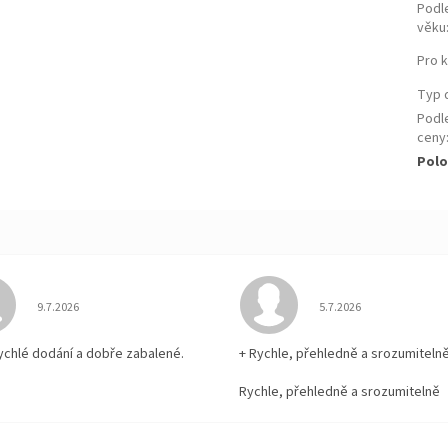
Podl
věku
Pro 
Typ 
Podl
ceny
Polo
Hodnocení obchodu je 5 z 5 hvězdiček.
Hodnocení obchodu je
9.7.2026
5.7.2026
rychlé dodání a dobře zabalené.
+ Rychle, přehledně a srozumiteln
Rychle, přehledně a srozumitelně