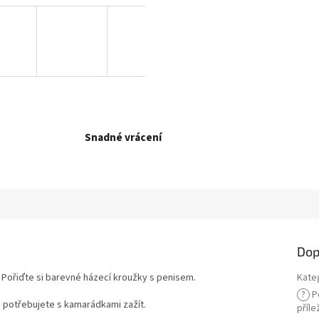
Snadné vrácení
Dop
Pořiďte si barevné házecí kroužky s penisem.
Kate
?
P
o potřebujete s kamarádkami zažít.
příle