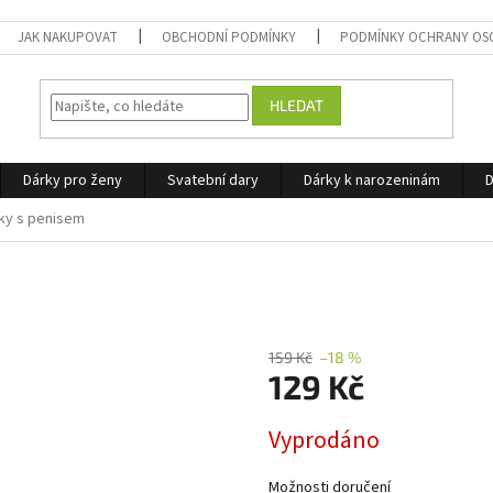
JAK NAKUPOVAT
OBCHODNÍ PODMÍNKY
PODMÍNKY OCHRANY OS
HLEDAT
Dárky pro ženy
Svatební dary
Dárky k narozeninám
D
ky s penisem
159 Kč
–18 %
129 Kč
Měrná
Vyprodáno
cena:
Možnosti doručení