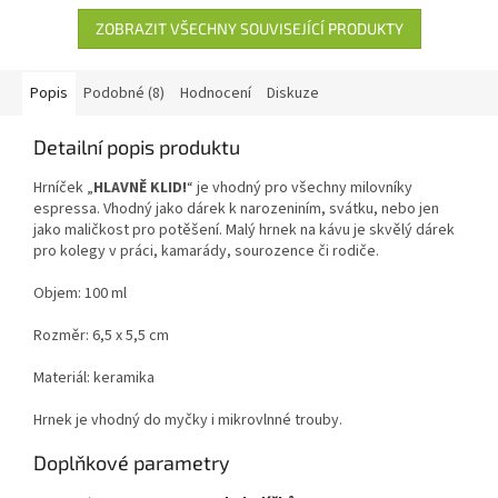
ZOBRAZIT VŠECHNY SOUVISEJÍCÍ PRODUKTY
Popis
Podobné (8)
Hodnocení
Diskuze
Detailní popis produktu
Hrníček „
HLAVNĚ KLID!
“ je vhodný pro všechny milovníky
espressa. Vhodný jako dárek k narozeniním, svátku, nebo jen
jako maličkost pro potěšení. Malý hrnek na kávu je skvělý dárek
pro kolegy v práci, kamarády, sourozence či rodiče.
Objem: 100 ml
Rozměr: 6,5 x 5,5 cm
Materiál: keramika
Hrnek je vhodný do myčky i mikrovlnné trouby.
Doplňkové parametry