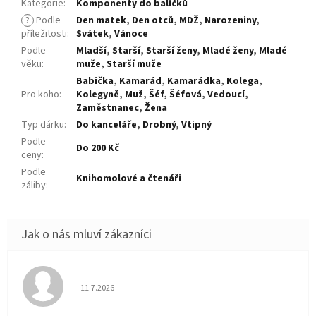
Kategorie
:
Komponenty do balíčků
?
Podle
Den matek
,
Den otců
,
MDŽ
,
Narozeniny
,
příležitosti
:
Svátek
,
Vánoce
Podle
Mladší
,
Starší
,
Starší ženy
,
Mladé ženy
,
Mladé
věku
:
muže
,
Starší muže
Babička
,
Kamarád
,
Kamarádka
,
Kolega
,
Pro koho
:
Kolegyně
,
Muž
,
Šéf
,
Šéfová
,
Vedoucí
,
Zaměstnanec
,
Žena
Typ dárku
:
Do kanceláře
,
Drobný
,
Vtipný
Podle
Do 200 Kč
ceny
:
Podle
Knihomolové a čtenáři
záliby
:
Hodnocení obchodu je 5 z 5 hvězdiček.
11.7.2026