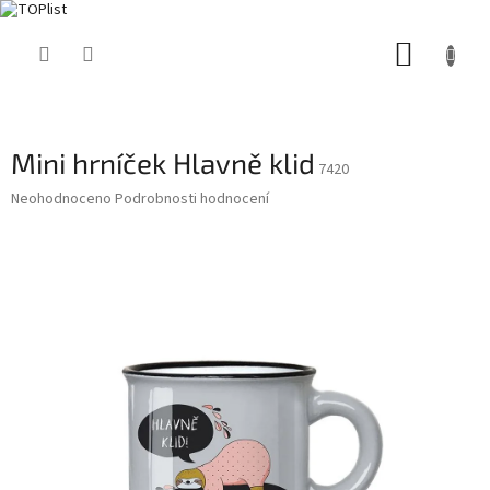
Přejít
NÁKUP
na
obsah
KOŠÍK
Mini hrníček Hlavně klid
7420
Průměrné
Neohodnoceno
Podrobnosti hodnocení
hodnocení
produktu
je
0,0
z
5
hvězdiček.