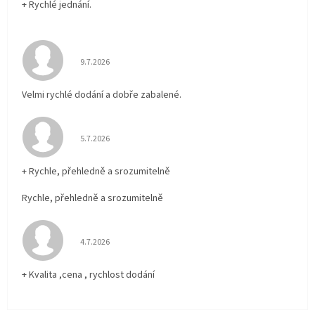
+ Rychlé jednání.
Hodnocení obchodu je 5 z 5 hvězdiček.
9.7.2026
Velmi rychlé dodání a dobře zabalené.
Hodnocení obchodu je 5 z 5 hvězdiček.
5.7.2026
+ Rychle, přehledně a srozumitelně
Rychle, přehledně a srozumitelně
Hodnocení obchodu je 5 z 5 hvězdiček.
4.7.2026
+ Kvalita ,cena , rychlost dodání