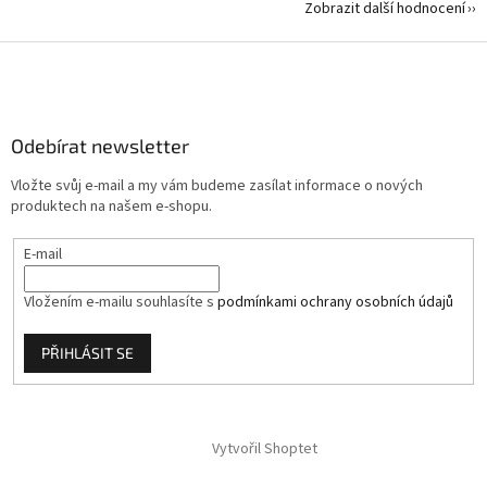
Zobrazit další hodnocení
Z
á
p
a
Odebírat newsletter
t
í
Vložte svůj e-mail a my vám budeme zasílat informace o nových
produktech na našem e-shopu.
E-mail
Vložením e-mailu souhlasíte s
podmínkami ochrany osobních údajů
PŘIHLÁSIT SE
Vytvořil Shoptet