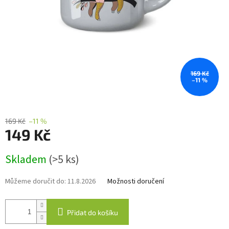
169 Kč
–11 %
169 Kč
–11 %
149 Kč
Měrná
Skladem
(>5 ks)
cena:
Můžeme doručit do:
11.8.2026
Možnosti doručení
Přidat do košíku