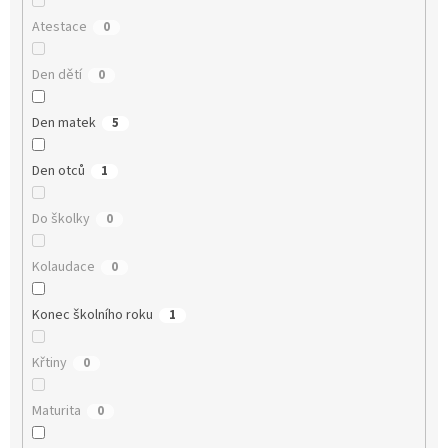
Atestace
0
Den dětí
0
Den matek
5
Den otců
1
Do školky
0
Kolaudace
0
Konec školního roku
1
Křtiny
0
Maturita
0