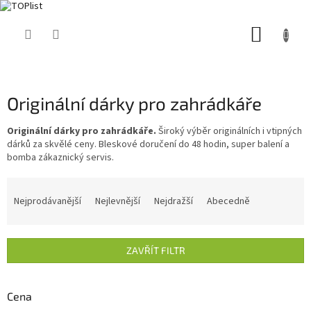
Přejít
NÁKUP
na
obsah
KOŠÍK
Originální dárky pro zahrádkáře
Originální dárky pro zahrádkáře.
Široký výběr originálních i vtipných
dárků za skvělé ceny. Bleskové doručení do 48 hodin, super balení a
bomba zákaznický servis.
Ř
a
Nejprodávanější
Nejlevnější
Nejdražší
Abecedně
z
e
n
ZAVŘÍT FILTR
í
p
r
Cena
o