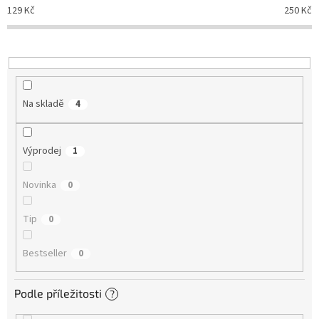
d
129
Kč
250
Kč
u
k
t
ů
Na skladě
4
Výprodej
1
Novinka
0
Tip
0
Bestseller
0
Podle příležitosti
?