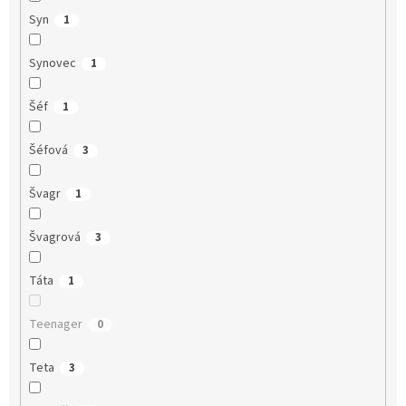
Syn
1
Synovec
1
Šéf
1
Šéfová
3
Švagr
1
Švagrová
3
Táta
1
Teenager
0
Teta
3