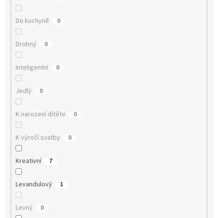
Do kuchyně
0
Drobný
0
Inteligentní
0
Jedlý
0
K narození dítěte
0
K výročí svatby
0
Kreativní
7
Levandulový
1
Levný
0