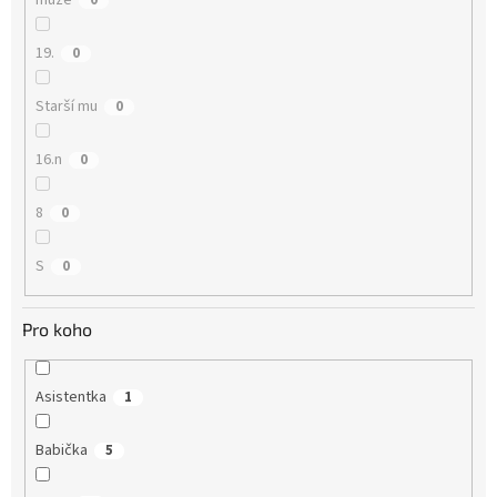
muže
0
19.
0
Starší mu
0
16.n
0
8
0
S
0
Pro koho
Asistentka
1
Babička
5