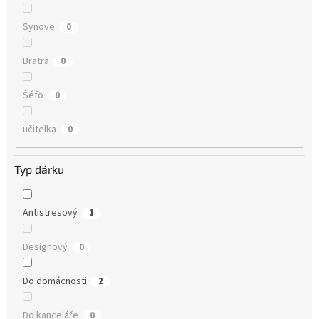
Synove
0
Bratra
0
Šéfo
0
učitelka
0
Typ dárku
Antistresový
1
Designový
0
Do domácnosti
2
Do kanceláře
0