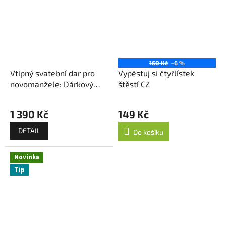
160 Kč
–6 %
Vtipný svatební dar pro
Vypěstuj si čtyřlístek
novomanžele: Dárkový
štěstí CZ
box První pomoc
Průměrné
hodnocení
1 390 Kč
149 Kč
produktu
je
DETAIL
Do košíku
5,0
z
5
Novinka
hvězdiček.
Tip