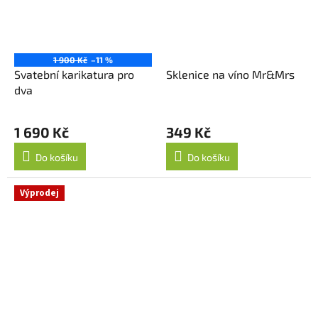
1 900 Kč
–11 %
Svatební karikatura pro
Sklenice na víno Mr&Mrs
dva
1 690 Kč
349 Kč
Do košíku
Do košíku
Výprodej