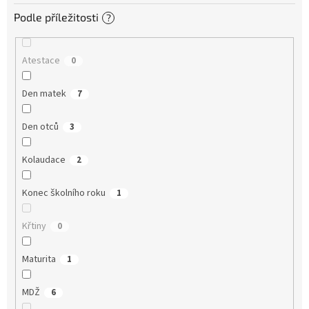
Podle příležitosti
?
Atestace
0
Den matek
7
Den otců
3
Kolaudace
2
Konec školního roku
1
Křtiny
0
Maturita
1
MDŽ
6