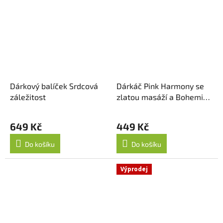
Dárkový balíček Srdcová
Dárkáč Pink Harmony se
záležitost
zlatou masáží a Bohemia
Sekt Ice
649 Kč
449 Kč
Do košíku
Do košíku
Výprodej