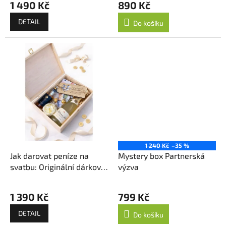
1 490 Kč
890 Kč
DETAIL
Do košíku
1 240 Kč
–35 %
Jak darovat peníze na
Mystery box Partnerská
svatbu: Originální dárkový
výzva
box pro novomanžele
1 390 Kč
799 Kč
DETAIL
Do košíku