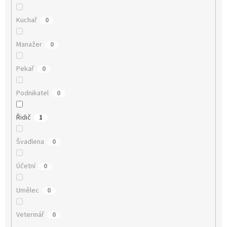
Kuchař
0
Manažer
0
Pekař
0
Podnikatel
0
Řidič
1
Švadlena
0
Účetní
0
Umělec
0
Veterinář
0