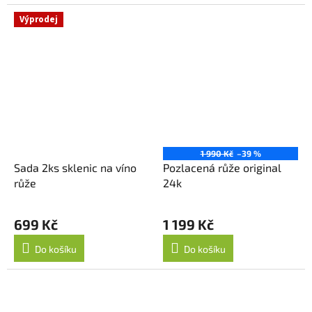
Výprodej
1 990 Kč
–39 %
Sada 2ks sklenic na víno
Pozlacená růže original
růže
24k
699 Kč
1 199 Kč
Do košíku
Do košíku