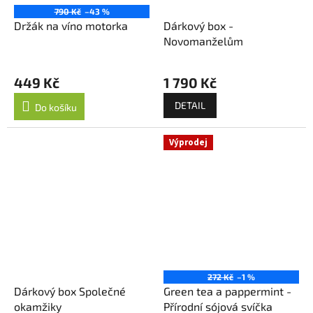
790 Kč
–43 %
Držák na víno motorka
Dárkový box -
Novomanželům
Průměrné
hodnocení
449 Kč
1 790 Kč
produktu
je
DETAIL
Do košíku
5,0
z
5
Výprodej
hvězdiček.
272 Kč
–1 %
Dárkový box Společné
Green tea a pappermint -
okamžiky
Přírodní sójová svíčka