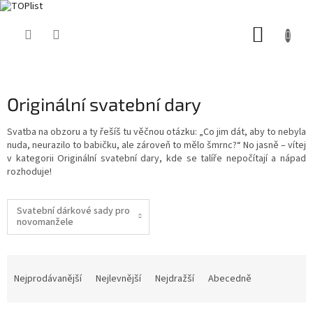
Přejít
NÁKUP
na
obsah
KOŠÍK
Originální svatební dary
Svatba na obzoru a ty řešíš tu věčnou otázku: „Co jim dát, aby to nebyla
nuda, neurazilo to babičku, ale zároveň to mělo šmrnc?“ No jasně – vítej
v kategorii Originální svatební dary, kde se talíře nepočítají a nápad
rozhoduje!
Svatební dárkové sady pro
novomanžele
Ř
a
Nejprodávanější
Nejlevnější
Nejdražší
Abecedně
z
e