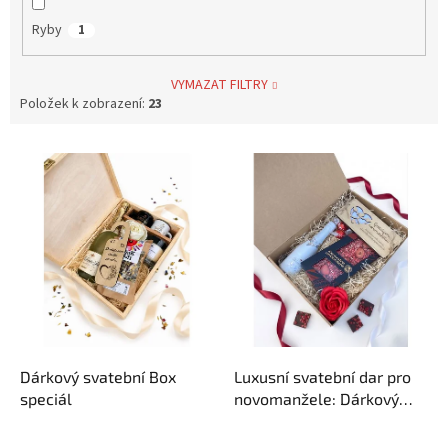
Ryby
1
VYMAZAT FILTRY
Položek k zobrazení:
23
V
ý
p
i
s
p
r
o
d
u
k
Dárkový svatební Box
Luxusní svatební dar pro
t
speciál
novomanžele: Dárkový
ů
box