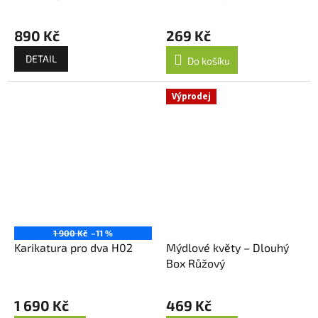
890 Kč
269 Kč
DETAIL
Do košíku
Výprodej
1 900 Kč
–11 %
Karikatura pro dva H02
Mýdlové květy – Dlouhý
Box Růžový
Průměrné
hodnocení
1 690 Kč
469 Kč
produktu