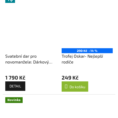
Tip
290 Kč
–14 %
Svatební dar pro
Trofej Oskar- Nejlepší
novomanžele: Dárkový
rodiče
box pro společný život
1 790 Kč
249 Kč
DETAIL
Do košíku
Novinka