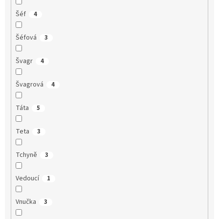
Šéf
4
Šéfová
3
Švagr
4
Švagrová
4
Táta
5
Teta
3
Tchyně
3
Vedoucí
1
Vnučka
3