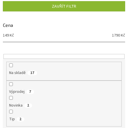
n
ZAVŘÍT FILTR
í
p
r
Cena
o
d
149
Kč
1790
Kč
u
k
t
ů
Na skladě
17
Výprodej
7
Novinka
2
Tip
2