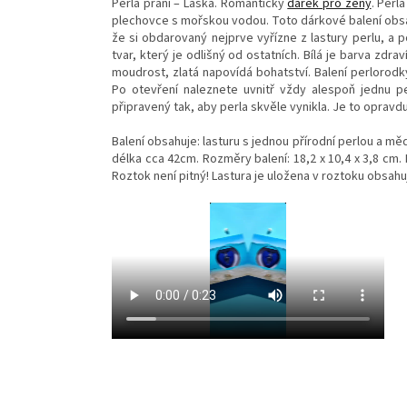
Perla přání – Láska. Romantický
dárek pro ženy
. Perl
plechovce s mořskou vodou. Toto dárkové balení obsahu
že si obdarovaný nejprve vyřízne z lastury perlu, a po
tvar, který je odlišný od ostatních. Bílá je barva zdra
moudrost, zlatá napovídá bohatství. Balení perlorodk
Po otevření naleznete uvnitř vždy alespoň jednu pe
připravený tak, aby perla skvěle vynikla. Je to opravd
Balení obsahuje: lasturu s jednou přírodní perlou a m
délka cca 42cm. Rozměry balení: 18,2 x 10,4 x 3,8 cm.
Roztok není pitný! Lastura je uložena v roztoku obsahuj