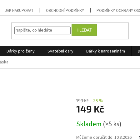
JAK NAKUPOVAT
OBCHODNÍ PODMÍNKY
PODMÍNKY OCHRANY OS
HLEDAT
Dárky pro ženy
Svatební dary
Dárky k narozeninám
D
Láska
199 Kč
–25 %
149 Kč
Měrná
Skladem
(>5 ks)
cena:
Můžeme doručit do:
10.8.2026