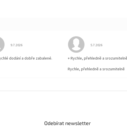
Hodnocení obchodu je 5 z 5 hvězdiček.
Hodnocení obchodu je
9.7.2026
5.7.2026
rychlé dodání a dobře zabalené.
+ Rychle, přehledně a srozumiteln
Rychle, přehledně a srozumitelně
Odebírat newsletter