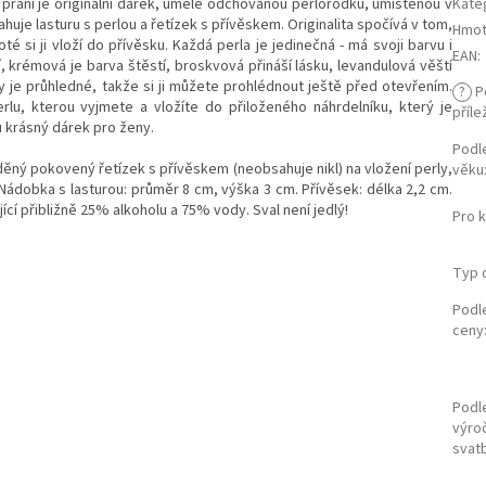
a přání je originální dárek, uměle odchovanou perlorodku, umístěnou v
Kate
je lasturu s perlou a řetízek s přívěskem. Originalita spočívá v tom,
Hmot
té si ji vloží do přívěsku. Každá perla je jedinečná - má svoji barvu i
EAN
:
ví, krémová je barva štěstí, broskvová přináší lásku, levandulová věští
y je průhledné, takže si ji můžete prohlédnout ještě před otevřením.
?
P
rlu, kterou vyjmete a vložíte do přiloženého náhrdelníku, který je
příle
u krásný dárek pro ženy.
Podl
ěděný pokovený řetízek s přívěskem (neobsahuje nikl) na vložení perly,
věku
 Nádobka s lasturou: průměr 8 cm, výška 3 cm. Přívěsek: délka 2,2 cm.
ící přibližně 25% alkoholu a 75% vody. Sval není jedlý!
Pro 
Typ 
Podl
ceny
Podl
výroč
svat