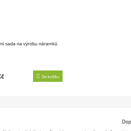
vní sada na výrobu náramků
Kč
Do košíku
Dop