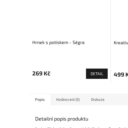
Hrnek s potiskem - Ségra
Kreati
269 Kč
499 
DETAIL
Popis
Hodnocení (5)
Diskuze
Detailní popis produktu