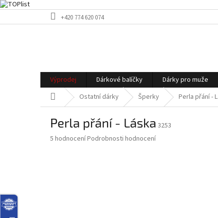
Přejít
+420 774 620 074
na
obsah
Výprodej
Dárkové balíčky
Dárky pro muže
Domů
Ostatní dárky
Šperky
Perla přání - 
Perla přání - Láska
3253
Průměrné
5 hodnocení
Podrobnosti hodnocení
hodnocení
produktu
je
4,0
z
5
hvězdiček.