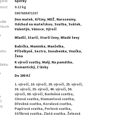
gorie
:
Šperky
nost
:
0.12 kg
5907609471307
Den matek
,
Křtiny
,
MDŽ
,
Narozeniny
,
odle
Odchod na mateřskou
,
Svatba
,
Svátek
,
žitosti
:
Valentýn
,
Vánoce
,
Výročí
e
Mladší
,
Starší
,
Starší ženy
,
Mladé ženy
:
Babička
,
Maminka
,
Manželka
,
koho
:
Přítelkyně
,
Sestra
,
Snoubenka
,
Vnučka
,
Žena
K výročí svatby
,
Malý
,
Na památku
,
dárku
:
Romantický
,
Z lásky
e
Do 200 Kč
:
1. výročí, 10. výročí, 20. výročí, 25. výročí,
30. výročí, 35. výročí, 40. výročí, 50.
výročí, 60. výročí, Bavlněná svatba,
e
Cínová svatba, Diamantová svatba,
í
Dřevěná svatba, Koralová svatba,
by
:
Papírová svatba, Perlová svatba,
Stříbrná svatba, Zlatá svatba, Železná