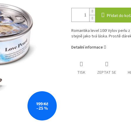
Přidat do koš
Romantika level 100! Vylov perlu z 
stejně jako tvá láska. Prostě dáre
Detailní informace
TISK
ZEPTAT SE
H
199 Kč
–25 %