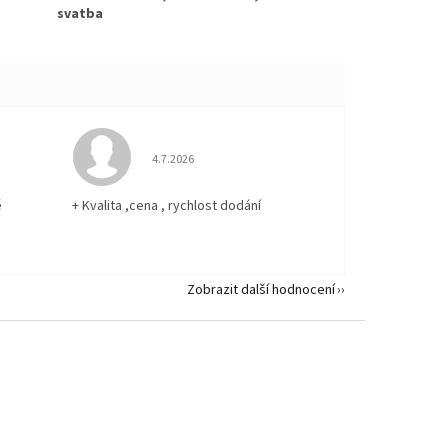
svatba
 5 z 5 hvězdiček.
Hodnocení obchodu je 5 z 5 hvězdiček.
4.7.2026
ě
+ Kvalita ,cena , rychlost dodání
Zobrazit další hodnocení