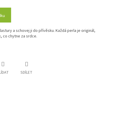
íku
lastury a schovej ji do přívěsku. Každá perla je originál,
k, co chytne za srdce.
LÍDAT
SDÍLET