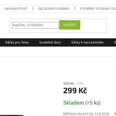
JAK NAKUPOVAT
OBCHODNÍ PODMÍNKY
PODMÍNKY OCHRANY OS
HLEDAT
Dárky pro ženy
Svatební dary
Dárky k narozeninám
D
322 Kč
–7 %
299 Kč
Měrná
Skladem
(>5 ks)
cena:
Můžeme doručit do:
11.8.2026