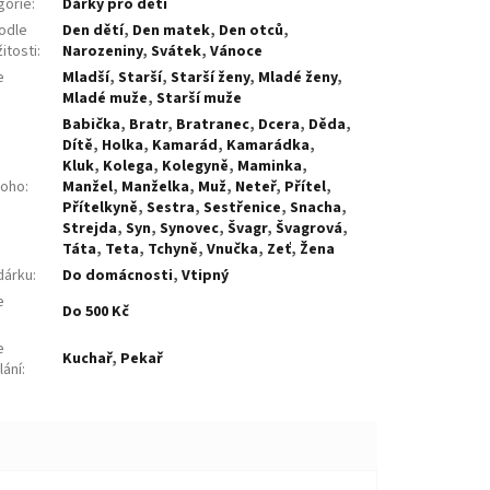
gorie
:
Dárky pro děti
odle
Den dětí
,
Den matek
,
Den otců
,
žitosti
:
Narozeniny
,
Svátek
,
Vánoce
e
Mladší
,
Starší
,
Starší ženy
,
Mladé ženy
,
:
Mladé muže
,
Starší muže
Babička
,
Bratr
,
Bratranec
,
Dcera
,
Děda
,
Dítě
,
Holka
,
Kamarád
,
Kamarádka
,
Kluk
,
Kolega
,
Kolegyně
,
Maminka
,
koho
:
Manžel
,
Manželka
,
Muž
,
Neteř
,
Přítel
,
Přítelkyně
,
Sestra
,
Sestřenice
,
Snacha
,
Strejda
,
Syn
,
Synovec
,
Švagr
,
Švagrová
,
Táta
,
Teta
,
Tchyně
,
Vnučka
,
Zeť
,
Žena
dárku
:
Do domácnosti
,
Vtipný
e
Do 500 Kč
:
e
Kuchař
,
Pekař
lání
: