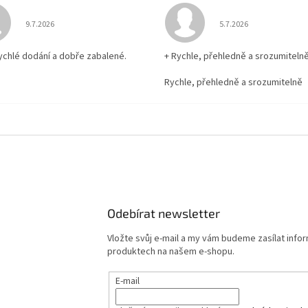
Hodnocení obchodu je 5 z 5 hvězdiček.
Hodnocení obchodu je
9.7.2026
5.7.2026
rychlé dodání a dobře zabalené.
+ Rychle, přehledně a srozumiteln
Rychle, přehledně a srozumitelně
Odebírat newsletter
Vložte svůj e-mail a my vám budeme zasílat info
produktech na našem e-shopu.
E-mail