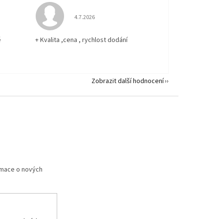
 5 z 5 hvězdiček.
Hodnocení obchodu je 5 z 5 hvězdiček.
4.7.2026
ě
+ Kvalita ,cena , rychlost dodání
Zobrazit další hodnocení
rmace o nových