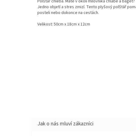
Polštář chleba. Máte v okolí milovníka chlabe a baget
Jedno objetí a stres zmizí. Tento plyšový polštář pomá
posteli nebo dokonce na cestách.
Velikost: 50cm x 18cm x 12cm