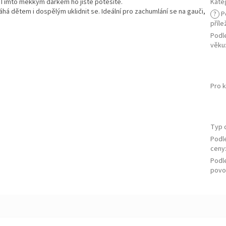
? Tímto měkkým dárkem ho jistě potěšíte.
Kate
há dětem i dospělým uklidnit se. Ideální pro zachumlání se na gauči,
?
P
příle
Podl
věku
Pro 
Typ 
Podl
ceny
Podl
povo