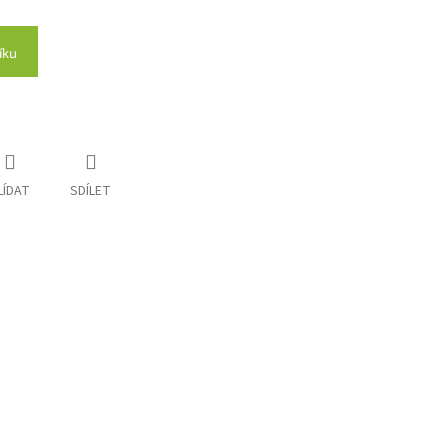
íku
LÍDAT
SDÍLET