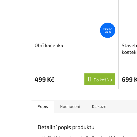
745 Kč
–33 %
Obří kačenka
Staveb
kostek
499 Kč
699 
Do košíku
Popis
Hodnocení
Diskuze
Detailní popis produktu