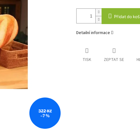
Přidat do koš
Detailní informace
TISK
ZEPTAT SE
H
322 Kč
–7 %