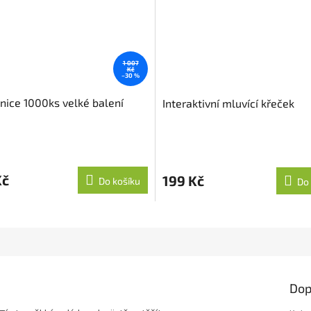
1 007
Kč
–30 %
nice 1000ks velké balení
Interaktivní mluvící křeček
Kč
199 Kč
Do košíku
Do 
Dop