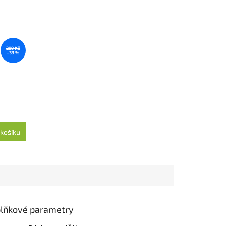
299 Kč
–33 %
košíku
lňkové parametry