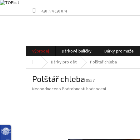
Přejít
+420 774 620 074
na
obsah
Výprodej
Dárkové balíčky
Dárky pro muže
Domů
Dárky pro děti
Polštář chleba
Polštář chleba
8557
Průměrné
Neohodnoceno
Podrobnosti hodnocení
hodnocení
produktu
je
0,0
z
5
hvězdiček.