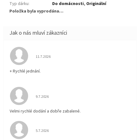
Typ dárku
:
Do domácnosti
,
Originální
Položka byla vyprodána…
Hodnocení obchodu je 5 z 5 hvězdiček.
11.7.2026
+ Rychlé jednání.
Hodnocení obchodu je 5 z 5 hvězdiček.
9.7.2026
Velmi rychlé dodání a dobře zabalené.
Hodnocení obchodu je 5 z 5 hvězdiček.
5.7.2026