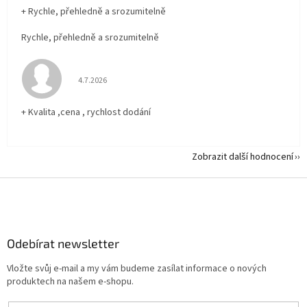
+ Rychle, přehledně a srozumitelně
Rychle, přehledně a srozumitelně
Hodnocení obchodu je 5 z 5 hvězdiček.
4.7.2026
+ Kvalita ,cena , rychlost dodání
Zobrazit další hodnocení
Z
á
p
a
Odebírat newsletter
t
í
Vložte svůj e-mail a my vám budeme zasílat informace o nových
produktech na našem e-shopu.