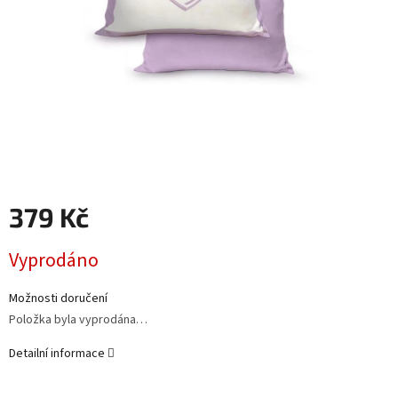
379 Kč
Měrná
Vyprodáno
cena:
Možnosti doručení
Položka byla vyprodána…
Detailní informace