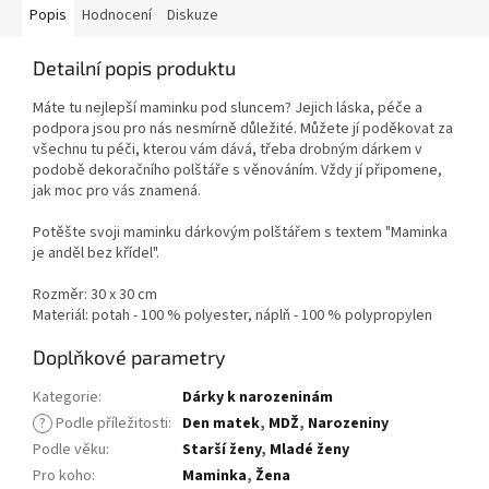
Popis
Hodnocení
Diskuze
Detailní popis produktu
Máte tu nejlepší maminku pod sluncem? Jejich láska, péče a
podpora jsou pro nás nesmírně důležité. Můžete jí poděkovat za
všechnu tu péči, kterou vám dává, třeba drobným dárkem v
podobě dekoračního polštáře s věnováním. Vždy jí připomene,
jak moc pro vás znamená.
Potěšte svoji maminku dárkovým polštářem s textem "Maminka
je anděl bez křídel".
Rozměr: 30 x 30 cm
Materiál: potah - 100 % polyester, náplň - 100 % polypropylen
Doplňkové parametry
Kategorie
:
Dárky k narozeninám
?
Podle příležitosti
:
Den matek
,
MDŽ
,
Narozeniny
Podle věku
:
Starší ženy
,
Mladé ženy
Pro koho
:
Maminka
,
Žena