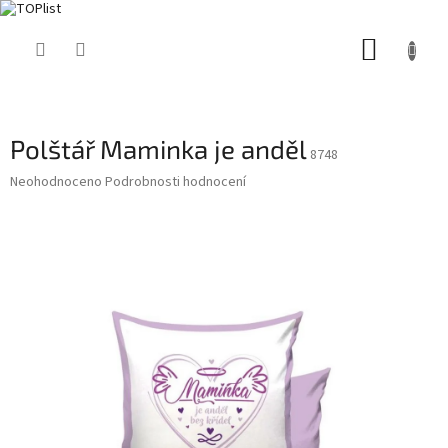
Přejít
NÁKUP
na
obsah
KOŠÍK
Polštář Maminka je anděl
8748
Průměrné
Neohodnoceno
Podrobnosti hodnocení
hodnocení
produktu
je
0,0
z
5
hvězdiček.