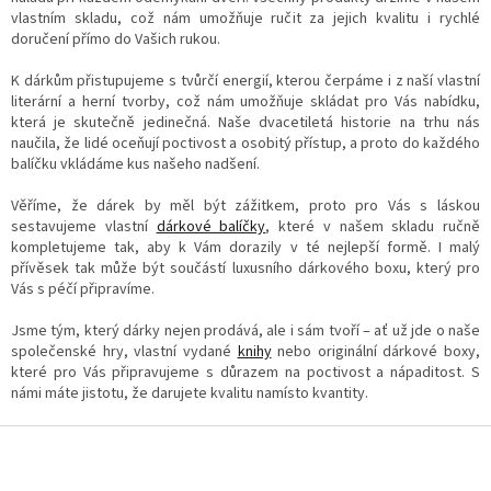
í
vlastním skladu, což nám umožňuje ručit za jejich kvalitu i rychlé
p
doručení přímo do Vašich rukou.
r
v
K dárkům přistupujeme s tvůrčí energií, kterou čerpáme i z naší vlastní
k
literární a herní tvorby, což nám umožňuje skládat pro Vás nabídku,
y
která je skutečně jedinečná. Naše dvacetiletá historie na trhu nás
v
naučila, že lidé oceňují poctivost a osobitý přístup, a proto do každého
ý
balíčku vkládáme kus našeho nadšení.
p
i
Věříme, že dárek by měl být zážitkem, proto pro Vás s láskou
s
sestavujeme vlastní
dárkové balíčky
, které v našem skladu ručně
u
kompletujeme tak, aby k Vám dorazily v té nejlepší formě. I malý
přívěsek tak může být součástí luxusního dárkového boxu, který pro
Vás s péčí připravíme.
Jsme tým, který dárky nejen prodává, ale i sám tvoří – ať už jde o naše
společenské hry, vlastní vydané
knihy
nebo originální dárkové boxy,
které pro Vás připravujeme s důrazem na poctivost a nápaditost. S
námi máte jistotu, že darujete kvalitu namísto kvantity.
Z
á
p