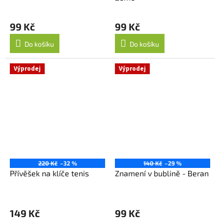
99 Kč
99 Kč
Do košíku
Do košíku
Výprodej
Výprodej
220 Kč
–32 %
140 Kč
–29 %
Přívěšek na klíče tenis
Znamení v bublině - Beran
149 Kč
99 Kč