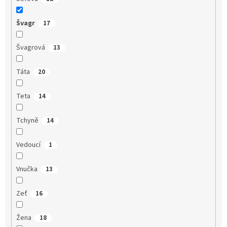
Švagr
17
Švagrová
13
Táta
20
Teta
14
Tchyně
14
Vedoucí
1
Vnučka
13
Zeť
16
Žena
18