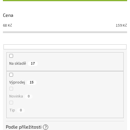
í
p
r
Cena
o
d
68
Kč
159
Kč
u
k
t
ů
Na skladě
17
Výprodej
15
Novinka
0
Tip
0
Podle příležitosti
?