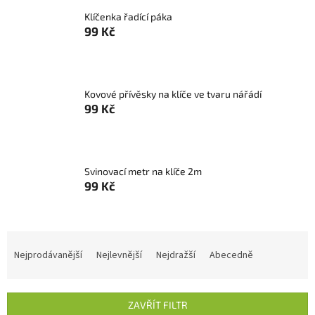
Klíčenka řadící páka
99 Kč
Kovové přívěsky na klíče ve tvaru nářádí
99 Kč
Svinovací metr na klíče 2m
99 Kč
Ř
a
Nejprodávanější
Nejlevnější
Nejdražší
Abecedně
z
e
n
ZAVŘÍT FILTR