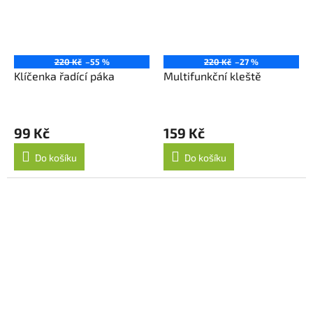
220 Kč
–55 %
220 Kč
–27 %
Klíčenka řadící páka
Multifunkční kleště
99 Kč
159 Kč
Do košíku
Do košíku