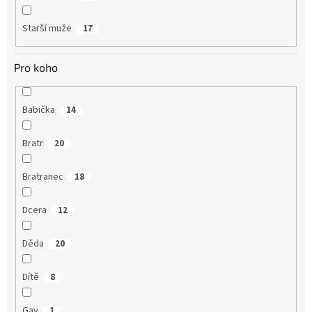
Starší muže
17
Pro koho
Babička
14
Bratr
20
Bratranec
18
Dcera
12
Děda
20
Dítě
8
Gay
1