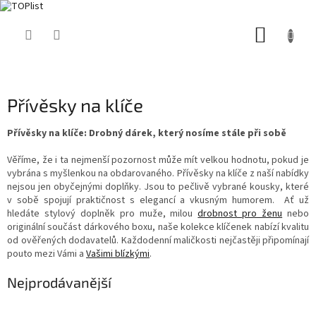
Přejít
NÁKUP
na
obsah
KOŠÍK
Přívěsky na klíče
Přívěsky na klíče: Drobný dárek, který nosíme stále při sobě
Věříme, že i ta nejmenší pozornost může mít velkou hodnotu, pokud je
vybrána s myšlenkou na obdarovaného. Přívěsky na klíče z naší nabídky
nejsou jen obyčejnými doplňky. Jsou to pečlivě vybrané kousky, které
v sobě spojují praktičnost s elegancí a vkusným humorem. Ať už
hledáte stylový doplněk pro muže, milou
drobnost pro ženu
nebo
originální součást dárkového boxu, naše kolekce klíčenek nabízí kvalitu
od ověřených dodavatelů. Každodenní maličkosti nejčastěji připomínají
pouto mezi Vámi a
Vašimi blízkými
.
Nejprodávanější