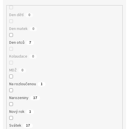
Den dětí
0
Den matek
0
Den otců
7
Kolaudace
0
MDŽ
0
Na rozloučenou
1
Narozeniny
17
Nový rok
1
Svátek
17