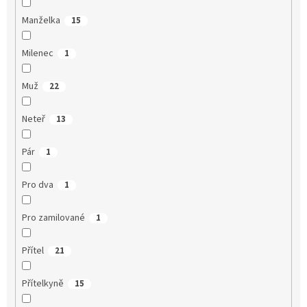
Manželka
15
Milenec
1
Muž
22
Neteř
13
Pár
1
Pro dva
1
Pro zamilované
1
Přítel
21
Přítelkyně
15