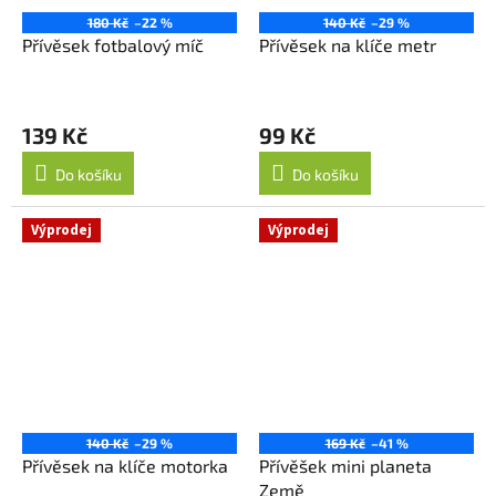
180 Kč
–22 %
140 Kč
–29 %
Přívěsek fotbalový míč
Přívěsek na klíče metr
139 Kč
99 Kč
Do košíku
Do košíku
Výprodej
Výprodej
140 Kč
–29 %
169 Kč
–41 %
Přívěsek na klíče motorka
Přívěšek mini planeta
Země