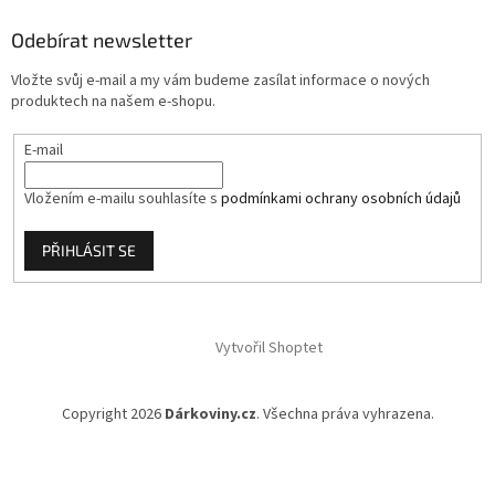
a
Odebírat newsletter
t
í
Vložte svůj e-mail a my vám budeme zasílat informace o nových
produktech na našem e-shopu.
E-mail
Vložením e-mailu souhlasíte s
podmínkami ochrany osobních údajů
PŘIHLÁSIT SE
Vytvořil Shoptet
Copyright 2026
Dárkoviny.cz
. Všechna práva vyhrazena.