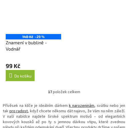
140 Kč
–29 %
Znamení v bublině -
Vodnář
99 Kč
Do košíku
17
položek celkem
O
v
l
Přívěsek na klíče je ideálním dárkem
k narozeninám
, svátku nebo jen
á
tak
pro radost
, když chcete někomu dát najevo, že Vám na něm záleží.
d
V naší nabídce najdete široké spektrum motivů – od elegantních
a
kovových kousků až po ty s jemnou dávkou vtipu, které zvednou
c
náladu při každém odemykání dveří. Všechny produkty držíme v našem