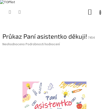
Přejít
NÁKUP
na
obsah
KOŠÍK
Průkaz Paní asistentko děkuji!
7454
Průměrné
Neohodnoceno
Podrobnosti hodnocení
hodnocení
produktu
je
0,0
z
5
hvězdiček.