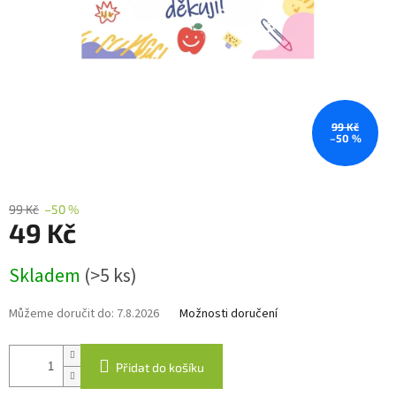
99 Kč
–50 %
99 Kč
–50 %
49 Kč
Měrná
Skladem
(>5 ks)
cena:
Můžeme doručit do:
7.8.2026
Možnosti doručení
Přidat do košíku