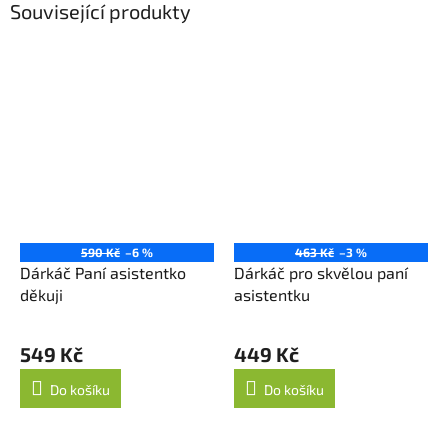
Související produkty
590 Kč
–6 %
463 Kč
–3 %
Dárkáč Paní asistentko
Dárkáč pro skvělou paní
děkuji
asistentku
549 Kč
449 Kč
Do košíku
Do košíku