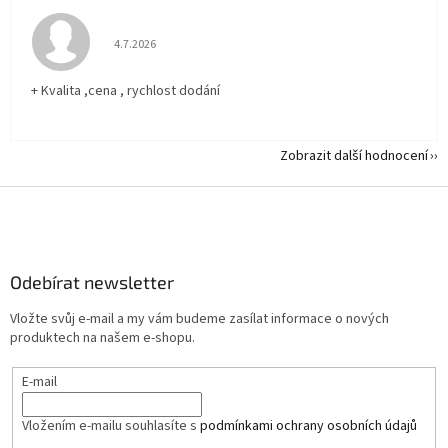
Hodnocení obchodu je 5 z 5 hvězdiček.
4.7.2026
+ Kvalita ,cena , rychlost dodání
Zobrazit další hodnocení
Z
á
p
a
Odebírat newsletter
t
í
Vložte svůj e-mail a my vám budeme zasílat informace o nových
produktech na našem e-shopu.
E-mail
Vložením e-mailu souhlasíte s
podmínkami ochrany osobních údajů