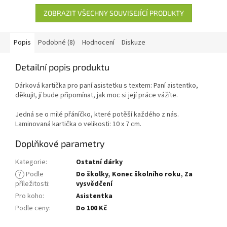
ZOBRAZIT VŠECHNY SOUVISEJÍCÍ PRODUKTY
Popis
Podobné (8)
Hodnocení
Diskuze
Detailní popis produktu
Dárková kartička pro paní asistetku s textem: Paní aistentko,
děkuji!, jí bude připomínat, jak moc si její práce vážíte.
Jedná se o milé přáníčko, které potěší každého z nás.
Laminovaná kartička o velikosti: 10 x 7 cm.
Doplňkové parametry
Kategorie
:
Ostatní dárky
?
Podle
Do školky
,
Konec školního roku
,
Za
příležitosti
:
vysvědčení
Pro koho
:
Asistentka
Podle ceny
:
Do 100 Kč