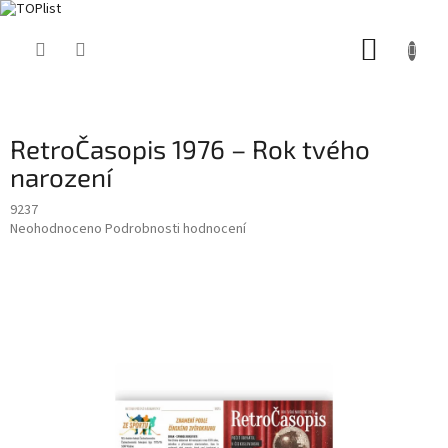
Přejít
NÁKUP
na
obsah
KOŠÍK
RetroČasopis 1976 – Rok tvého
narození
9237
Průměrné
Neohodnoceno
Podrobnosti hodnocení
hodnocení
produktu
je
0,0
z
5
hvězdiček.