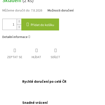
Skladem
(2 ks)
cena:
Můžeme doručit do:
7.8.2026
Možnosti doručení
Přidat do košíku
Detailní informace
ZEPTAT SE
HLÍDAT
SDÍLET
Rychlé doručení po celé ČR
Snadné vrácení