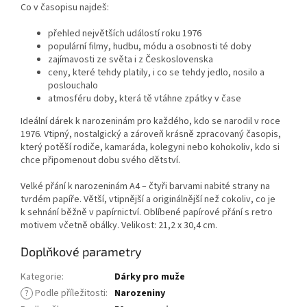
Co v časopisu najdeš:
přehled největších událostí roku 1976
populární filmy, hudbu, módu a osobnosti té doby
zajímavosti ze světa i z Československa
ceny, které tehdy platily, i co se tehdy jedlo, nosilo a
poslouchalo
atmosféru doby, která tě vtáhne zpátky v čase
Ideální dárek k narozeninám pro každého, kdo se narodil v roce
1976. Vtipný, nostalgický a zároveň krásně zpracovaný časopis,
který potěší rodiče, kamaráda, kolegyni nebo kohokoliv, kdo si
chce připomenout dobu svého dětství.
Velké přání k narozeninám A4 – čtyři barvami nabité strany na
tvrdém papíře. Větší, vtipnější a originálnější než cokoliv, co je
k sehnání běžně v papírnictví. Oblíbené papírové přání s retro
motivem včetně obálky. Velikost: 21,2 x 30,4 cm.
Doplňkové parametry
Kategorie
:
Dárky pro muže
?
Podle příležitosti
:
Narozeniny