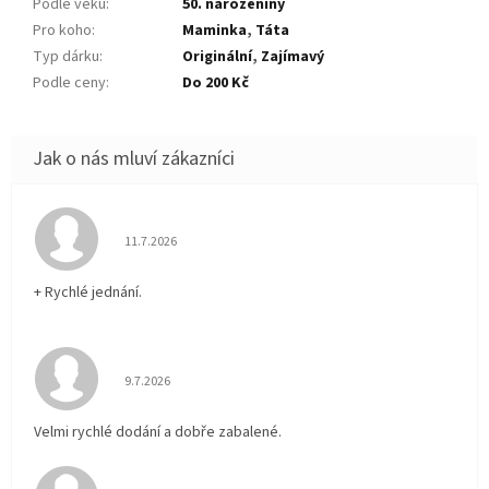
Podle věku
:
50. narozeniny
Pro koho
:
Maminka
,
Táta
Typ dárku
:
Originální
,
Zajímavý
Podle ceny
:
Do 200 Kč
Hodnocení obchodu je 5 z 5 hvězdiček.
11.7.2026
+ Rychlé jednání.
Hodnocení obchodu je 5 z 5 hvězdiček.
9.7.2026
Velmi rychlé dodání a dobře zabalené.