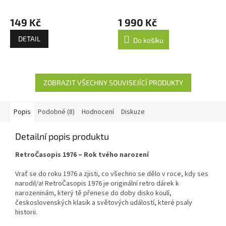
149 Kč
1 990 Kč
DETAIL
Do košíku
ZOBRAZIT VŠECHNY SOUVISEJÍCÍ PRODUKTY
Popis
Podobné (8)
Hodnocení
Diskuze
Detailní popis produktu
RetroČasopis 1976 – Rok tvého narození
Vrať se do roku 1976 a zjisti, co všechno se dělo v roce, kdy ses
narodil/a! RetroČasopis 1976 je originální retro dárek k
narozeninám, který tě přenese do doby disko koulí,
československých klasik a světových událostí, které psaly
historii.