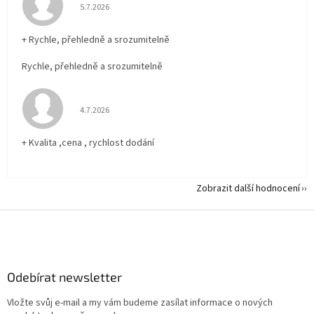
Hodnocení obchodu je 5 z 5 hvězdiček.
5.7.2026
+ Rychle, přehledně a srozumitelně
Rychle, přehledně a srozumitelně
Hodnocení obchodu je 5 z 5 hvězdiček.
4.7.2026
+ Kvalita ,cena , rychlost dodání
Zobrazit další hodnocení
Z
á
p
a
Odebírat newsletter
t
í
Vložte svůj e-mail a my vám budeme zasílat informace o nových