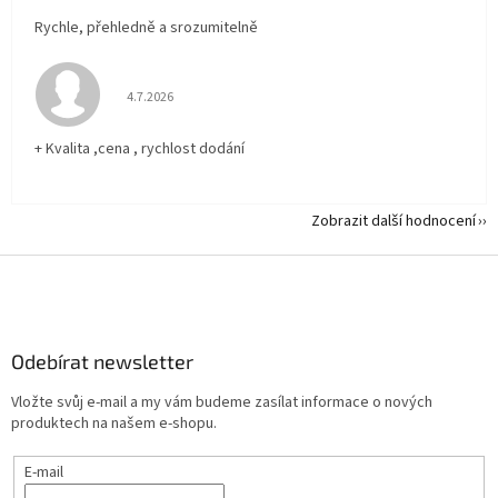
Rychle, přehledně a srozumitelně
Hodnocení obchodu je 5 z 5 hvězdiček.
4.7.2026
+ Kvalita ,cena , rychlost dodání
Zobrazit další hodnocení
Z
á
p
a
Odebírat newsletter
t
í
Vložte svůj e-mail a my vám budeme zasílat informace o nových
produktech na našem e-shopu.
E-mail