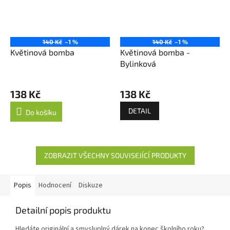
140 Kč
–1 %
140 Kč
–1 %
Květinová bomba
Květinová bomba -
Bylinková
138 Kč
138 Kč
DETAIL
Do košíku
ZOBRAZIT VŠECHNY SOUVISEJÍCÍ PRODUKTY
Popis
Hodnocení
Diskuze
Detailní popis produktu
Hledáte originální a smysluplný dárek na konec školního roku?