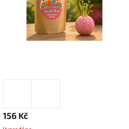
156 Kč
Měrná