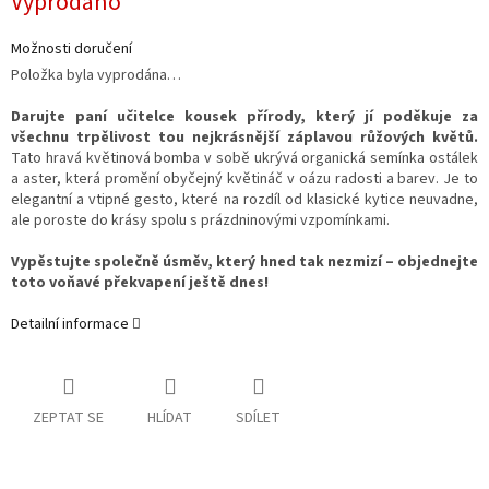
Vyprodáno
cena:
Možnosti doručení
Položka byla vyprodána…
Darujte paní učitelce kousek přírody, který jí poděkuje za
všechnu trpělivost tou nejkrásnější záplavou růžových květů.
Tato hravá květinová bomba v sobě ukrývá organická semínka ostálek
a aster, která promění obyčejný květináč v oázu radosti a barev. Je to
elegantní a vtipné gesto, které na rozdíl od klasické kytice neuvadne,
ale poroste do krásy spolu s prázdninovými vzpomínkami.
Vypěstujte společně úsměv, který hned tak nezmizí – objednejte
toto voňavé překvapení ještě dnes!
Detailní informace
ZEPTAT SE
HLÍDAT
SDÍLET