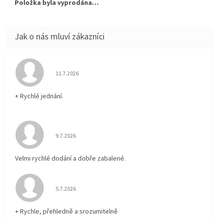
Položka byla vyprodána…
Hodnocení obchodu je 5 z 5 hvězdiček.
11.7.2026
+ Rychlé jednání.
Hodnocení obchodu je 5 z 5 hvězdiček.
9.7.2026
Velmi rychlé dodání a dobře zabalené.
Hodnocení obchodu je 5 z 5 hvězdiček.
5.7.2026
+ Rychle, přehledně a srozumitelně