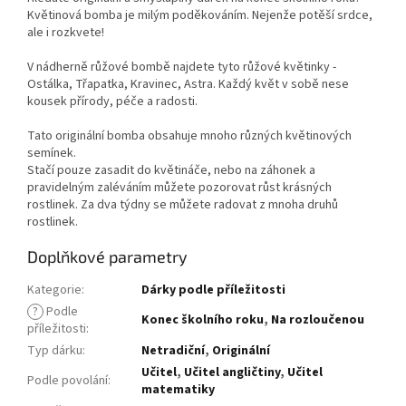
Květinová bomba je milým poděkováním. Nejenže potěší srdce,
ale i rozkvete!
V nádherně růžové bombě najdete tyto růžové květinky -
Ostálka, Třapatka, Kravinec, Astra. Každý květ v sobě nese
kousek přírody, péče a radosti.
Tato originální bomba obsahuje mnoho různých květinových
semínek.
Stačí pouze zasadit do květináče, nebo na záhonek a
pravidelným zaléváním můžete pozorovat růst krásných
rostlinek. Za dva týdny se můžete radovat z mnoha druhů
rostlinek.
Doplňkové parametry
Kategorie
:
Dárky podle příležitosti
?
Podle
Konec školního roku
,
Na rozloučenou
příležitosti
:
Typ dárku
:
Netradiční
,
Originální
Učitel
,
Učitel angličtiny
,
Učitel
Podle povolání
:
matematiky