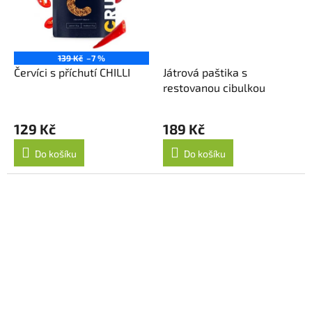
139 Kč
–7 %
Červíci s příchutí CHILLI
Játrová paštika s
restovanou cibulkou
129 Kč
189 Kč
Do košíku
Do košíku