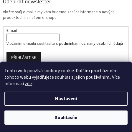
Odebírat newsletter
t
í
í
p
Vložte svůj e-mail a my vám budeme zasílat informace o nových
r
produktech na našem e-shopu.
v
k
E-mail
y
v
ý
Vložením e-mailu souhlasíte s
podmínkami ochrany osobních údajů
p
i
PŘIHLÁSIT SE
s
u
Tento web používá soubory cookie. Dalším procházením
tohoto webu vyjadřujete souhlas s jejich používáním.. Více
informací
zde
.
Vytvořil Shoptet
Nastavení
Copyright 2026
Dárkoviny.cz
. Všechna práva vyhrazena.
Souhlasím