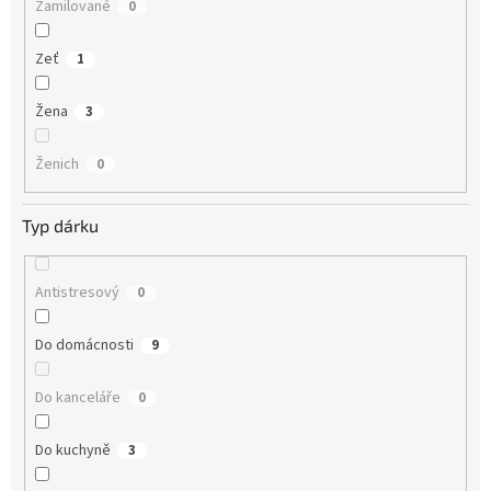
Zamilované
0
Zeť
1
Žena
3
Ženich
0
Typ dárku
Antistresový
0
Do domácnosti
9
Do kanceláře
0
Do kuchyně
3