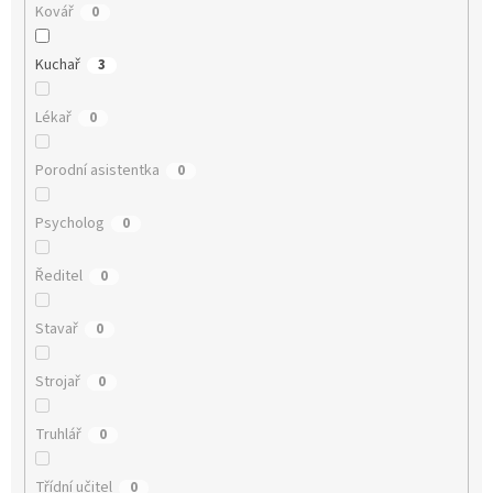
Kovář
0
Kuchař
3
Lékař
0
Porodní asistentka
0
Psycholog
0
Ředitel
0
Stavař
0
Strojař
0
Truhlář
0
Třídní učitel
0