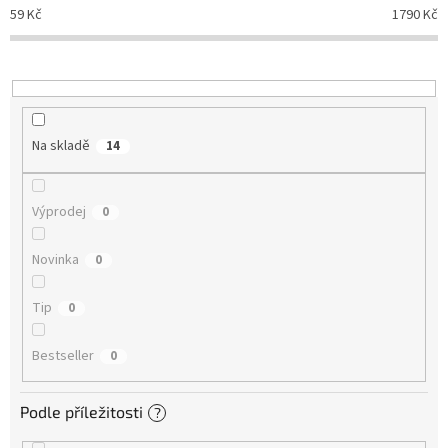
d
59
Kč
1790
Kč
u
k
t
ů
Na skladě
14
Výprodej
0
Novinka
0
Tip
0
Bestseller
0
Podle příležitosti
?