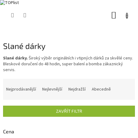
Přejít
NÁKUP
na
obsah
KOŠÍK
Slané dárky
Slané dárky.
Široký výběr originálních i vtipných dárků za skvělé ceny.
Bleskové doručení do 48 hodin, super balení a bomba zákaznický
servis.
Ř
a
Nejprodávanější
Nejlevnější
Nejdražší
Abecedně
z
e
n
ZAVŘÍT FILTR
í
p
r
Cena
o