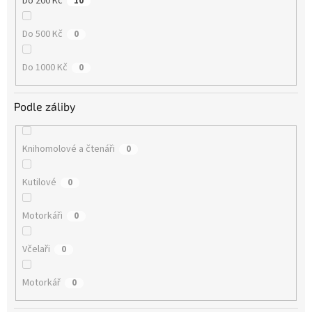
Do 200 Kč
10
Do 500 Kč
0
Do 1000 Kč
0
Podle záliby
Knihomolové a čtenáři
0
Kutilové
0
Motorkáři
0
Včelaři
0
Motorkář
0