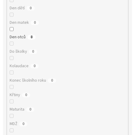
Den dětí
0
Den matek
0
Den otců
8
Do školky
0
Kolaudace
0
Konec školního roku
0
Křtiny
0
Maturita
0
MDŽ
0