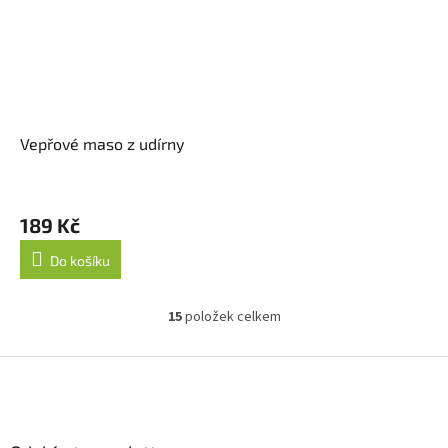
Vepřové maso z udírny
189 Kč
Do košíku
15
položek celkem
O
v
l
Z
á
á
d
p
a
a
c