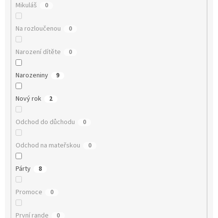
Mikuláš
0
Na rozloučenou
0
Narození dítěte
0
Narozeniny
9
Nový rok
2
Odchod do důchodu
0
Odchod na mateřskou
0
Párty
8
Promoce
0
První rande
0