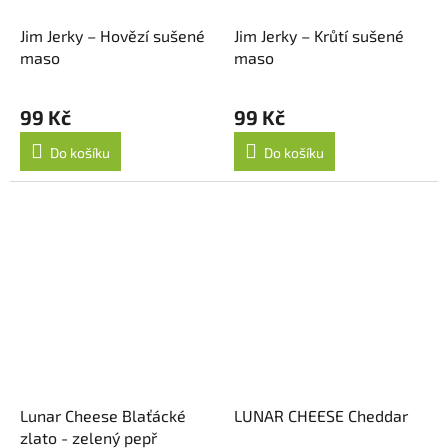
Jim Jerky – Hovězí sušené
Jim Jerky – Krůtí sušené
maso
maso
99 Kč
99 Kč
Do košíku
Do košíku
Lunar Cheese Blaťácké
LUNAR CHEESE Cheddar
zlato - zelený pepř