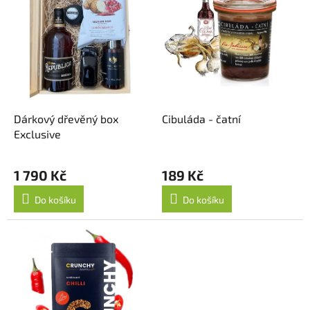
i
s
p
r
o
d
u
k
Dárkový dřevěný box
Cibuláda - čatní
t
Exclusive
ů
1 790 Kč
189 Kč
Do košíku
Do košíku