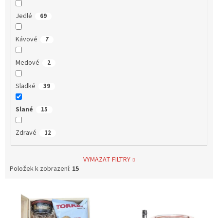
Jedlé
69
Kávové
7
Medové
2
Sladké
39
Slané
15
Zdravé
12
VYMAZAT FILTRY
Položek k zobrazení:
15
V
ý
p