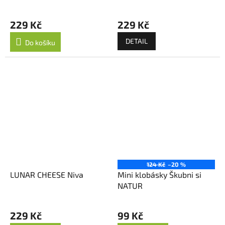
229 Kč
229 Kč
DETAIL
Do košíku
124 Kč
–20 %
LUNAR CHEESE Niva
Mini klobásky Škubni si
NATUR
229 Kč
99 Kč