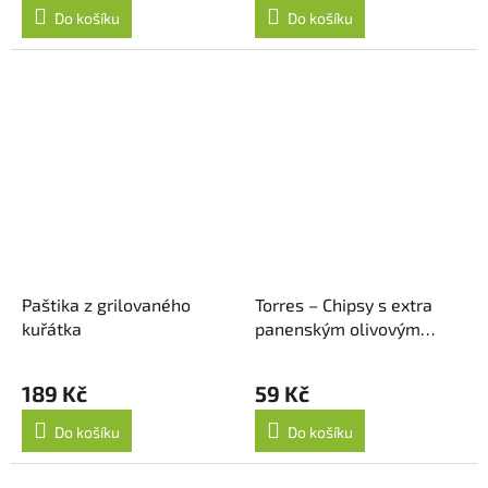
Do košíku
Do košíku
Paštika z grilovaného
Torres – Chipsy s extra
kuřátka
panenským olivovým
olejem 40g
189 Kč
59 Kč
Do košíku
Do košíku