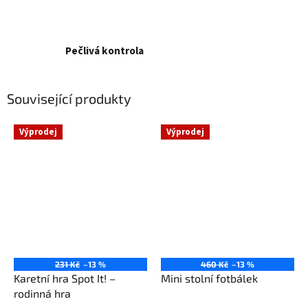
Pečlivá kontrola
Související produkty
Výprodej
Výprodej
231 Kč
–13 %
460 Kč
–13 %
Karetní hra Spot It! –
Mini stolní fotbálek
rodinná hra