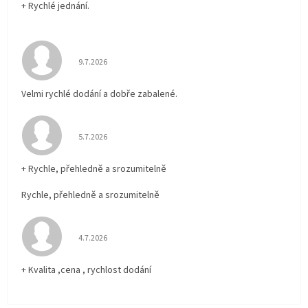
+ Rychlé jednání.
Hodnocení obchodu je 5 z 5 hvězdiček.
9.7.2026
Velmi rychlé dodání a dobře zabalené.
Hodnocení obchodu je 5 z 5 hvězdiček.
5.7.2026
+ Rychle, přehledně a srozumitelně
Rychle, přehledně a srozumitelně
Hodnocení obchodu je 5 z 5 hvězdiček.
4.7.2026
+ Kvalita ,cena , rychlost dodání