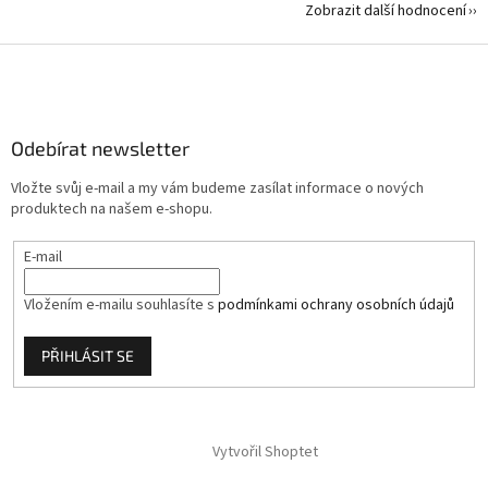
Zobrazit další hodnocení
Z
á
p
a
Odebírat newsletter
t
í
Vložte svůj e-mail a my vám budeme zasílat informace o nových
produktech na našem e-shopu.
E-mail
Vložením e-mailu souhlasíte s
podmínkami ochrany osobních údajů
PŘIHLÁSIT SE
Vytvořil Shoptet