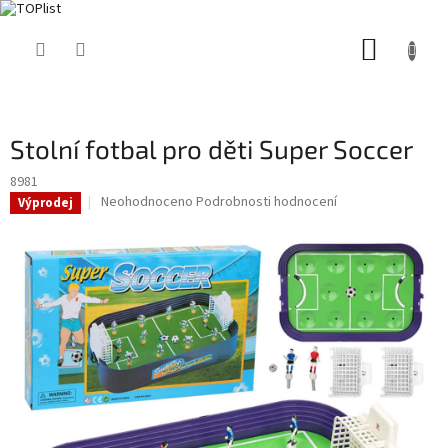
Přejít
NÁKUP
na
obsah
KOŠÍK
Stolní fotbal pro děti Super Soccer
8981
Průměrné
Neohodnoceno
Podrobnosti hodnocení
Výprodej
hodnocení
produktu
je
0,0
z
5
hvězdiček.