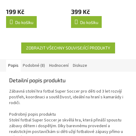
199 Kč
399 Kč
Do košíku
Do košíku
ZOBRAZIT VŠECHNY SOUVISEJÍCÍ PRODUKTY
Popis
Podobné (8)
Hodnocení
Diskuze
Detailní popis produktu
Zábavná stolní hra fotbal Super Soccer pro děti od 3 let rozvíjí
postřeh, koordinaci a soutěživost, ideální na hraní s kamarády i
rodiči.
Podrobný popis produktu
Stolní fotbal Super Soccer je skvělá hra, která přináší spoustu
zábavy dětem i dospělým. Díky barevnému provedení a
realistickým postavičkám si děti užijí fotbalové zápasy přímo u