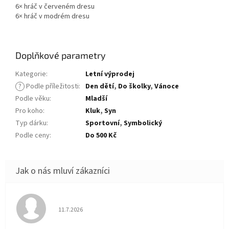
6× hráč v červeném dresu
6× hráč v modrém dresu
Doplňkové parametry
Kategorie
:
Letní výprodej
?
Podle příležitosti
:
Den dětí
,
Do školky
,
Vánoce
Podle věku
:
Mladší
Pro koho
:
Kluk
,
Syn
Typ dárku
:
Sportovní
,
Symbolický
Podle ceny
:
Do 500 Kč
Hodnocení obchodu je 5 z 5 hvězdiček.
11.7.2026