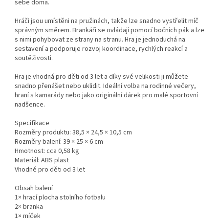
sebe doma.
Hráči jsou umístěni na pružinách, takže lze snadno vystřelit míč
správným směrem. Brankáři se ovládají pomocí bočních pák a lze
s nimi pohybovat ze strany na stranu. Hra je jednoduchá na
sestavení a podporuje rozvoj koordinace, rychlých reakcí a
soutěživosti.
Hra je vhodná pro děti od 3 let a díky své velikosti ji můžete
snadno přenášet nebo uklidit. Ideální volba na rodinné večery,
hraní s kamarády nebo jako originální dárek pro malé sportovní
nadšence.
Specifikace
Rozměry produktu: 38,5 × 24,5 × 10,5 cm
Rozměry balení: 39 × 25 × 6 cm
Hmotnost: cca 0,58 kg
Materiál: ABS plast
Vhodné pro děti od 3 let
Obsah balení
1× hrací plocha stolního fotbalu
2× branka
1× míček