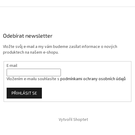
Z
á
p
a
Odebírat newsletter
t
í
Vložte svůj e-mail a my vám budeme zasílat informace o nových
produktech na našem e-shopu.
E-mail
Vložením e-mailu souhlasíte s
podmínkami ochrany osobních údajů
PŘIHLÁSIT SE
Vytvořil Shoptet