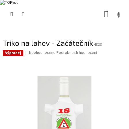
Přejít
NÁKUP
na
obsah
KOŠÍK
Triko na lahev - Začátečník
4823
Průměrné
Neohodnoceno
Podrobnosti hodnocení
Výprodej
hodnocení
produktu
je
0,0
z
5
hvězdiček.