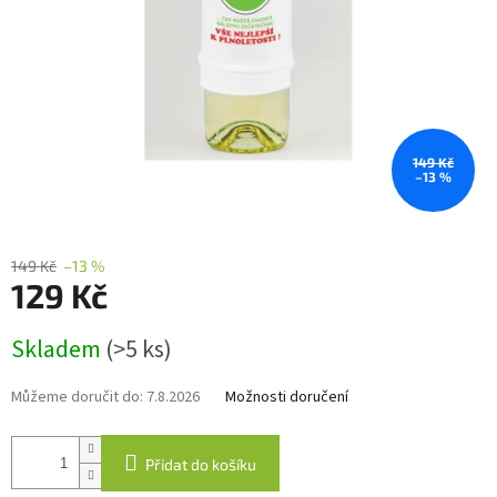
149 Kč
–13 %
149 Kč
–13 %
129 Kč
Měrná
Skladem
(>5 ks)
cena:
Můžeme doručit do:
7.8.2026
Možnosti doručení
Přidat do košíku