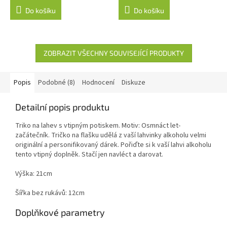
Do košíku
Do košíku
ZOBRAZIT VŠECHNY SOUVISEJÍCÍ PRODUKTY
Popis
Podobné (8)
Hodnocení
Diskuze
Detailní popis produktu
Triko na lahev s vtipným potiskem. Motiv: Osmnáct let-
začátečník. Tričko na flašku udělá z vaší lahvinky alkoholu velmi
originální a personifikovaný dárek. Pořiďte si k vaší lahvi alkoholu
tento vtipný doplněk. Stačí jen navléct a darovat.
Výška: 21cm
Šířka bez rukávů: 12cm
Doplňkové parametry