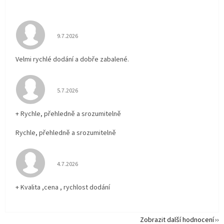
Hodnocení obchodu je 5 z 5 hvězdiček.
9.7.2026
Velmi rychlé dodání a dobře zabalené.
Hodnocení obchodu je 5 z 5 hvězdiček.
5.7.2026
+ Rychle, přehledně a srozumitelně
Rychle, přehledně a srozumitelně
Hodnocení obchodu je 5 z 5 hvězdiček.
4.7.2026
+ Kvalita ,cena , rychlost dodání
Zobrazit další hodnocení