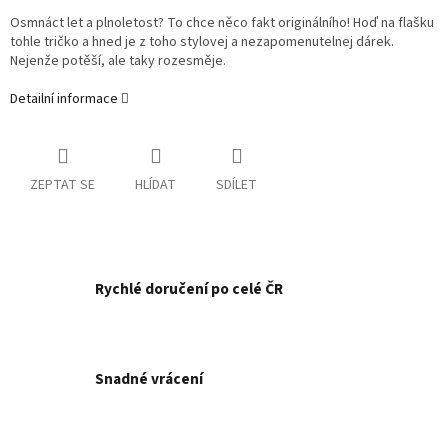
Osmnáct let a plnoletost? To chce něco fakt originálního! Hoď na flašku
tohle tričko a hned je z toho stylovej a nezapomenutelnej dárek.
Nejenže potěší, ale taky rozesměje.
Detailní informace
ZEPTAT SE
HLÍDAT
SDÍLET
Rychlé doručení po celé ČR
Snadné vrácení