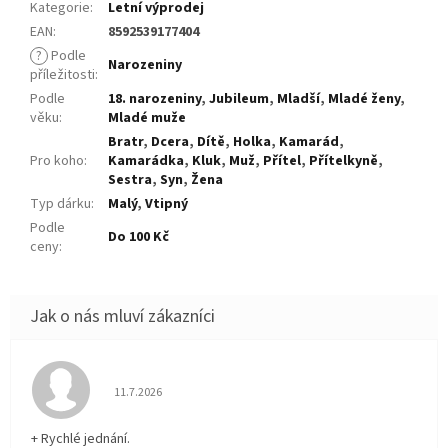
Kategorie
:
Letní výprodej
EAN
:
8592539177404
?
Podle
Narozeniny
příležitosti
:
Podle
18. narozeniny
,
Jubileum
,
Mladší
,
Mladé ženy
,
věku
:
Mladé muže
Bratr
,
Dcera
,
Dítě
,
Holka
,
Kamarád
,
Pro koho
:
Kamarádka
,
Kluk
,
Muž
,
Přítel
,
Přítelkyně
,
Sestra
,
Syn
,
Žena
Typ dárku
:
Malý
,
Vtipný
Podle
Do 100 Kč
ceny
:
Hodnocení obchodu je 5 z 5 hvězdiček.
11.7.2026
+ Rychlé jednání.