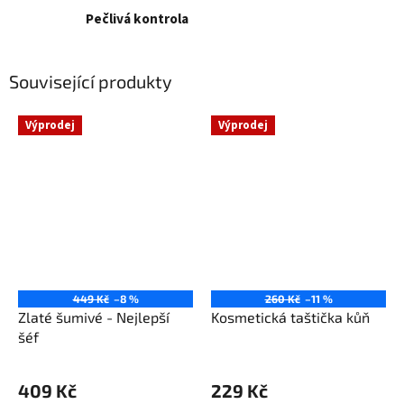
Pečlivá kontrola
Související produkty
Výprodej
Výprodej
449 Kč
–8 %
260 Kč
–11 %
Zlaté šumivé - Nejlepší
Kosmetická taštička kůň
šéf
409 Kč
229 Kč