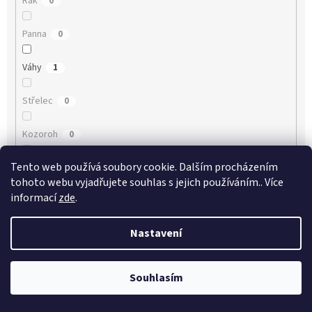
Rak
0
Panna
0
Váhy
1
Střelec
0
Kozoroh
0
Tento web používá soubory cookie. Dalším procházením
Ryby
0
tohoto webu vyjadřujete souhlas s jejich používáním.. Více
informací
zde
.
VYMAZAT FILTRY
Položek k zobrazení:
4
Nastavení
V
ý
Souhlasím
p
i