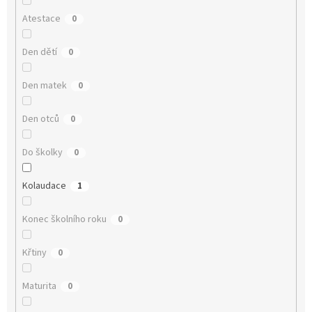
Atestace
0
Den dětí
0
Den matek
0
Den otců
0
Do školky
0
Kolaudace
1
Konec školního roku
0
Křtiny
0
Maturita
0