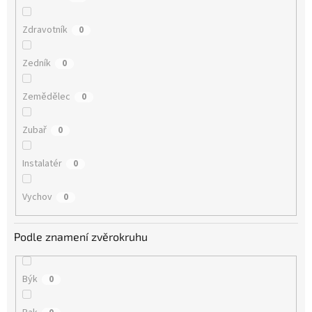
Zdravotník
0
Zedník
0
Zemědělec
0
Zubař
0
Instalatér
0
Vychov
0
Podle znamení zvěrokruhu
Býk
0