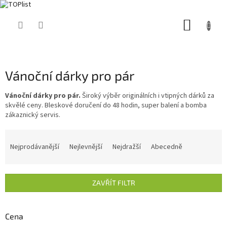
Přejít
NÁKUP
na
obsah
KOŠÍK
Vánoční dárky pro pár
Vánoční dárky pro pár.
Široký výběr originálních i vtipných dárků za
skvělé ceny. Bleskové doručení do 48 hodin, super balení a bomba
zákaznický servis.
Ř
a
Nejprodávanější
Nejlevnější
Nejdražší
Abecedně
z
e
n
ZAVŘÍT FILTR
í
p
r
Cena
o