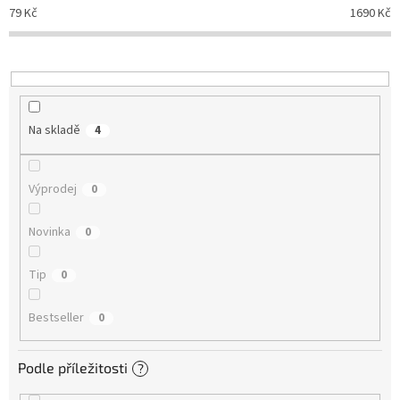
d
79
Kč
1690
Kč
u
k
t
ů
Na skladě
4
Výprodej
0
Novinka
0
Tip
0
Bestseller
0
Podle příležitosti
?