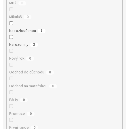
MDŽ
0
Mikuláš
0
Na rozloučenou
1
Narozeniny
3
Nový rok
0
Odchod do důchodu
0
Odchod na mateřskou
0
Párty
0
Promoce
0
První rande
0