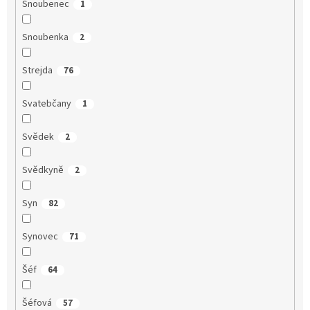
Snoubenec
1
Snoubenka
2
Strejda
76
Svatebčany
1
Svědek
2
Svědkyně
2
Syn
82
Synovec
71
Šéf
64
Šéfová
57