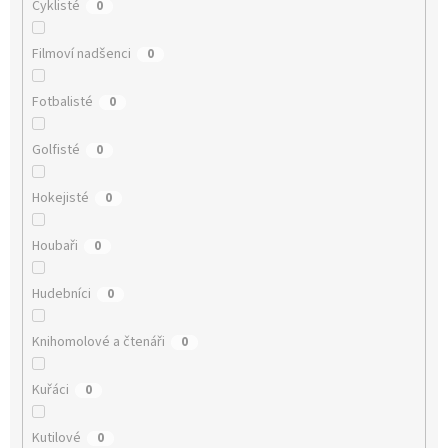
Cyklisté
0
Filmoví nadšenci
0
Fotbalisté
0
Golfisté
0
Hokejisté
0
Houbaři
0
Hudebníci
0
Knihomolové a čtenáři
0
Kuřáci
0
Kutilové
0