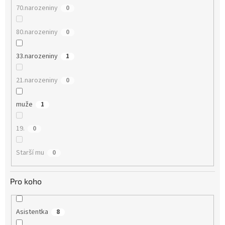
70.narozeniny
0
80.narozeniny
0
33.narozeniny
1
21.narozeniny
0
muže
1
19.
0
Starší mu
0
Pro koho
Asistentka
8