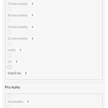
70.narozeniny
0
80.narozeniny
0
33.narozeniny
0
21.narozeniny
0
muže
0
19.
0
Starší mu
1
Pro koho
Asistentka
0