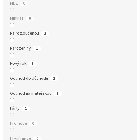
MDŽ
0
Mikuláš
0
Na rozloučenou
1
Narozeniny
1
Nový rok
1
Odchod do důchodu
1
Odchod na mateřskou
1
Párty
1
Promoce
0
První rande
0