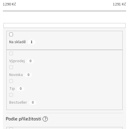
d
1290
Kč
1291
Kč
u
k
t
ů
Na skladě
1
Výprodej
0
Novinka
0
Tip
0
Bestseller
0
Podle příležitosti
?