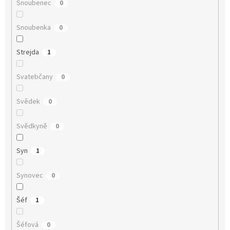
Snoubenec
0
Snoubenka
0
Strejda
1
Svatebčany
0
Svědek
0
Svědkyně
0
Syn
1
Synovec
0
Šéf
1
Šéfová
0