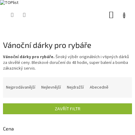
Přejít
NÁKUP
na
obsah
KOŠÍK
Vánoční dárky pro rybáře
Vánoční dárky pro rybáře.
Široký výběr originálních i vtipných dárků
za skvělé ceny. Bleskové doručení do 48 hodin, super balení a bomba
zákaznický servis.
Ř
a
Nejprodávanější
Nejlevnější
Nejdražší
Abecedně
z
e
n
ZAVŘÍT FILTR
í
p
r
Cena
o