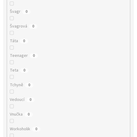
Švagr
0
Švagrová
0
Táta
0
Teenager
0
Teta
0
Tchyně
0
Vedoucí
0
Vnučka
0
Workoholik
0