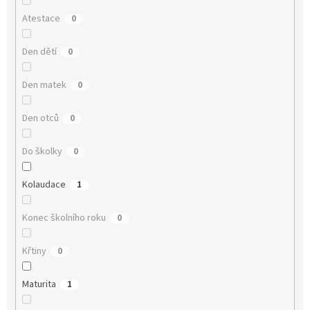
Atestace
0
Den dětí
0
Den matek
0
Den otců
0
Do školky
0
Kolaudace
1
Konec školního roku
0
Křtiny
0
Maturita
1