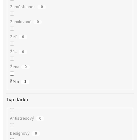
Zaměstnanec
0
Zamilované
0
Zeť
0
Žák
0
Žena
0
Šéfo
1
Typ dárku
Antistresový
0
Designový
0