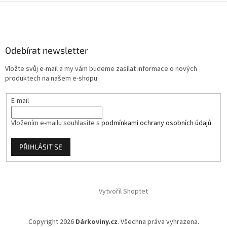
Z
á
p
a
Odebírat newsletter
t
í
Vložte svůj e-mail a my vám budeme zasílat informace o nových
produktech na našem e-shopu.
E-mail
Vložením e-mailu souhlasíte s
podmínkami ochrany osobních údajů
PŘIHLÁSIT SE
Vytvořil Shoptet
Copyright 2026
Dárkoviny.cz
. Všechna práva vyhrazena.