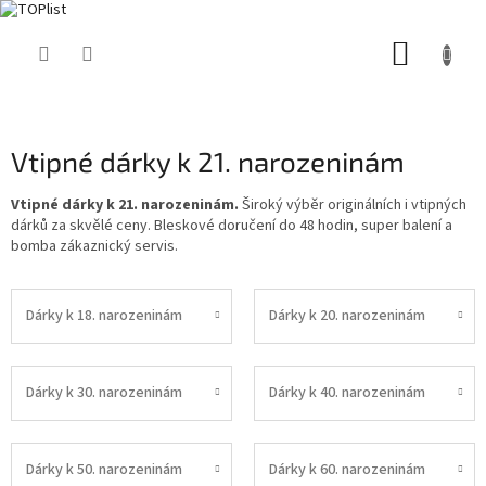
Přejít
NÁKUP
na
obsah
KOŠÍK
Vtipné dárky k 21. narozeninám
Vtipné dárky k 21. narozeninám.
Široký výběr originálních i vtipných
dárků za skvělé ceny. Bleskové doručení do 48 hodin, super balení a
bomba zákaznický servis.
Dárky k 18. narozeninám
Dárky k 20. narozeninám
Dárky k 30. narozeninám
Dárky k 40. narozeninám
Dárky k 50. narozeninám
Dárky k 60. narozeninám