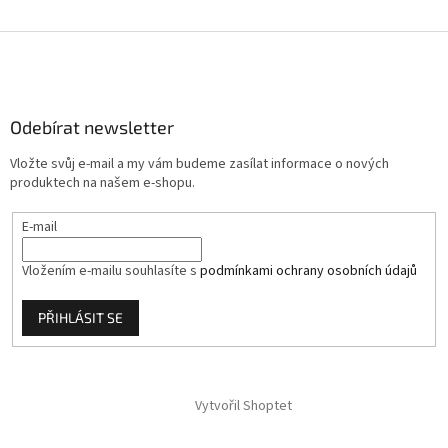
Z
á
p
a
Odebírat newsletter
t
í
Vložte svůj e-mail a my vám budeme zasílat informace o nových
produktech na našem e-shopu.
E-mail
Vložením e-mailu souhlasíte s
podmínkami ochrany osobních údajů
PŘIHLÁSIT SE
Vytvořil Shoptet