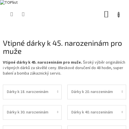
Přejít
NÁKUP
na
obsah
KOŠÍK
Vtipné dárky k 45. narozeninám pro
muže
Vtipné dárky k 45. narozeninám pro muže.
Široký výběr originálních
i vtipných dárků za skvělé ceny. Bleskové doručení do 48 hodin, super
balení a bomba zákaznický servis.
Dárky k 18. narozeninám
Dárky k 20. narozeninám
Dárky k 30. narozeninám
Dárky k 40. narozeninám