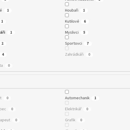
té
Houbaři
1
1
Kutilové
1
6
áři
Myslivci
1
5
Sportovci
2
7
Zahrádkáři
4
0
ta
0
t
Automechanik
0
1
ubec
Elektrikář
0
0
rapeut
Grafik
0
0