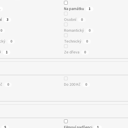
Na památku
2
1
ní
Osobní
3
0
Romantický
0
0
cký
Technický
0
0
ý
Ze dřeva
1
0
Kč
Do 200 Kč
0
0
Filmoví nadšenci
5
1