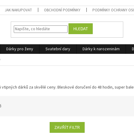
JAK NAKUPOVAT
OBCHODNÍ PODMÍNKY
PODMÍNKY OCHRANY OS
HLEDAT
Dárky pro ženy
Svatební dary
Dárky k narozeninám
D
e
 i vtipných dárků za skvělé ceny. Bleskové doručení do 48 hodin, super bal
ě
ZAVŘÍT FILTR