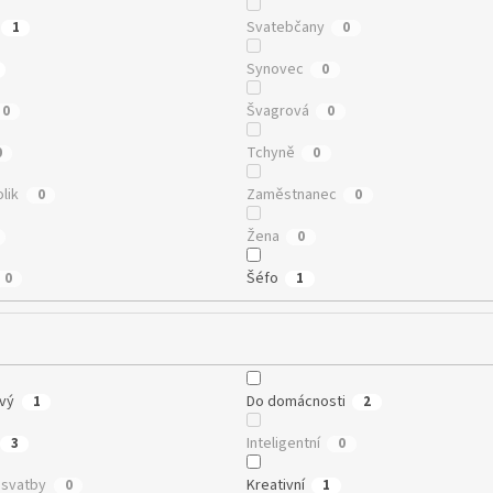
Svatebčany
1
0
Synovec
0
Švagrová
0
0
Tchyně
0
0
lik
Zaměstnanec
0
0
Žena
0
Šéfo
0
1
vý
Do domácnosti
1
2
Inteligentní
3
0
 svatby
Kreativní
0
1