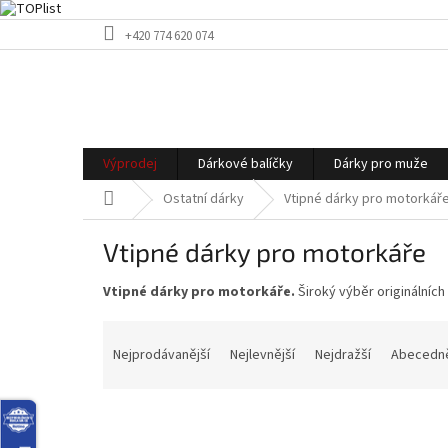
Přejít
+420 774 620 074
na
obsah
Výprodej
Dárkové balíčky
Dárky pro muže
Domů
Ostatní dárky
Vtipné dárky pro motorkář
Vtipné dárky pro motorkáře
Vtipné dárky pro motorkáře.
Široký výběr originálních
Ř
a
Nejprodávanější
Nejlevnější
Nejdražší
Abecedn
z
e
n
í