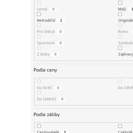
Levný
Malý
0
Netradiční
Originál
2
Pro štěstí
Retro
0
Sportovní
Symboli
0
Z lásky
Zajímav
0
Podle ceny
Do 50 Kč
Do 100 
0
Do 1000 Kč
0
Podle záliby
Cestovatelé
Cyklisté
3