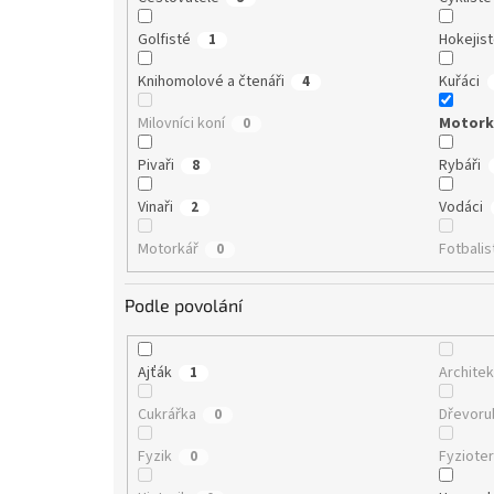
Golfisté
Hokejis
1
Knihomolové a čtenáři
Kuřáci
4
Milovníci koní
Motork
0
Pivaři
Rybáři
8
Vinaři
Vodáci
2
Motorkář
Fotbalis
0
Podle povolání
Ajťák
Architek
1
Cukrářka
Dřevor
0
Fyzik
Fyziote
0