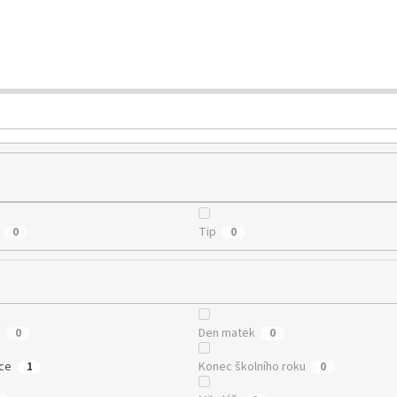
Tip
0
0
í
Den matek
0
0
ce
Konec školního roku
1
0