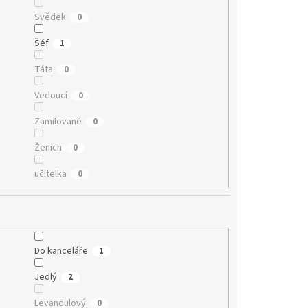
Svědek
0
Šéf
1
Táta
0
Vedoucí
0
Zamilované
0
Ženich
0
učitelka
0
Do kanceláře
1
Jedlý
2
Levandulový
0