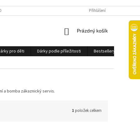
OBNÍCH ÚDAJŮ
Přihlášení
NÁKUPNÍ
Prázdný košík
KOŠÍK
árky pro děti
Dárky podle příležitosti
Bestsellery
Ostatn
ení a bomba zákaznický servis.
1
položek celkem