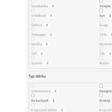
Snoubenka
Strejda
0
Svědkyně
Syn
0
1
Šéfová
Švagr
0
Teenager
Teta
0
Vnučka
Workoho
0
Zeť
Žák
0
0
Synove
Bratra
0
Typ dárku
Antistresový
Designo
0
Do kuchyně
Drobný
2
K narození dítěte
K výročí
0