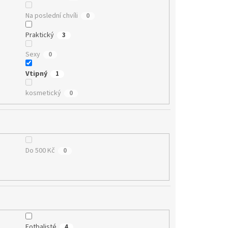
Na poslední chvíli
0
Praktický
3
Sexy
0
Vtipný
1
kosmetický
0
Do 500 Kč
0
Fotbalisté
4