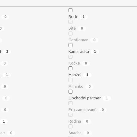
Bratr
0
1
Dítě
0
0
Gentleman
0
d
Kamarádka
1
1
Kočka
0
0
a
Manžel
1
1
Miminko
0
0
a
Obchodní partner
0
1
Pro zamilované
0
0
Rodina
1
0
ice
Snacha
0
0