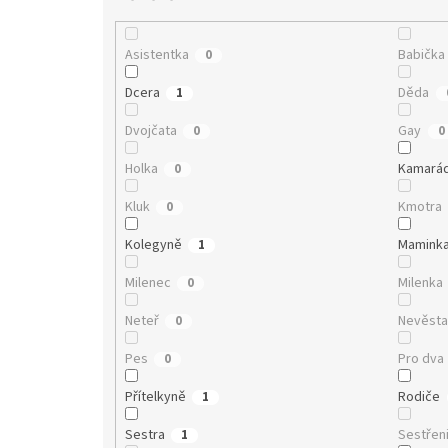
Asistentka
Babička
0
Dcera
Děda
1
Dvojčata
Gay
0
0
Holka
Kamará
0
Kluk
Kmotra
0
Kolegyně
Mamink
1
Milenec
Milenka
0
Neteř
Nevěst
0
Pes
Pro dva
0
Přítelkyně
Rodiče
1
Sestra
Sestřen
1