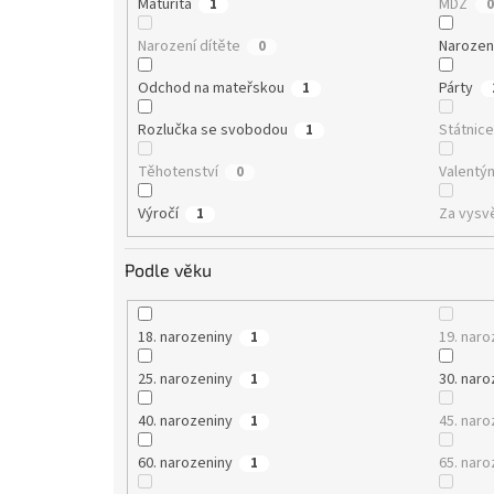
Maturita
MDŽ
1
0
Narození dítěte
Narozen
0
Odchod na mateřskou
Párty
1
Rozlučka se svobodou
Státnic
1
Těhotenství
Valentý
0
Výročí
Za vysv
1
Podle věku
18. narozeniny
19. naro
1
25. narozeniny
30. naro
1
40. narozeniny
45. naro
1
60. narozeniny
65. naro
1