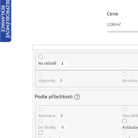
p
r
Cena
o
d
1290
Kč
u
k
t
ů
Na skladě
1
Výprodej
Novinka
0
Podle příležitosti
?
Atestace
Den dět
0
Do školky
Kolauda
0