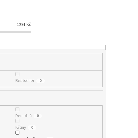
1291
Kč
Bestseller
0
Den otců
0
Křtiny
0