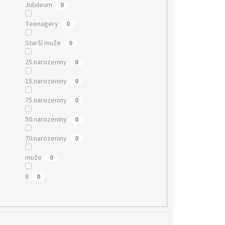
Jubileum
0
Teenagery
0
Starší muže
0
25.narozeniny
0
15.narozeniny
0
75.narozeniny
0
50.narozeniny
0
70.narozeniny
0
muže
0
8
0