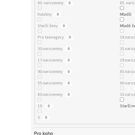
80. narozeniny
85. naro
0
Kulatiny
Mladší
0
Starší ženy
Mladé ž
0
Pro teenagery
18.naro
0
30.narozeniny
35.naro
0
17.narozeniny
19.naro
0
90.narozeniny
85.naro
0
55.narozeniny
60.naro
0
80.narozeniny
33.naro
0
19.
Starší 
0
S
0
Pro koho