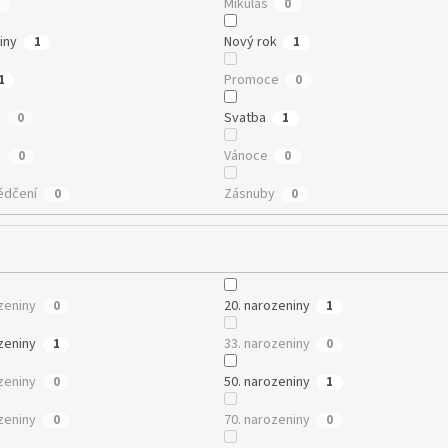
Mikuláš
0
iny
Nový rok
1
1
Promoce
1
0
e
Svatba
0
1
n
Vánoce
0
0
ědčení
Zásnuby
0
0
zeniny
20. narozeniny
0
1
zeniny
33. narozeniny
1
0
zeniny
50. narozeniny
0
1
zeniny
70. narozeniny
0
0