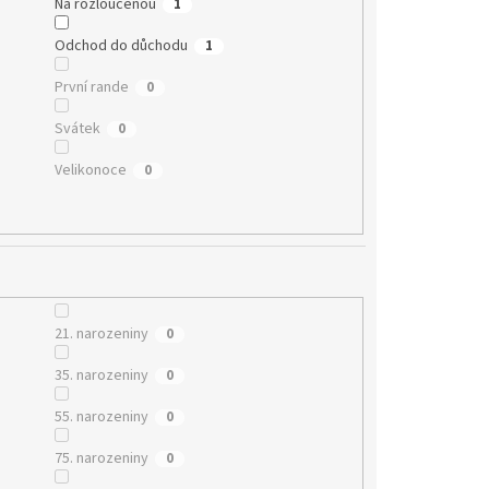
Na rozloučenou
1
Odchod do důchodu
1
První rande
0
Svátek
0
Velikonoce
0
21. narozeniny
0
35. narozeniny
0
55. narozeniny
0
75. narozeniny
0