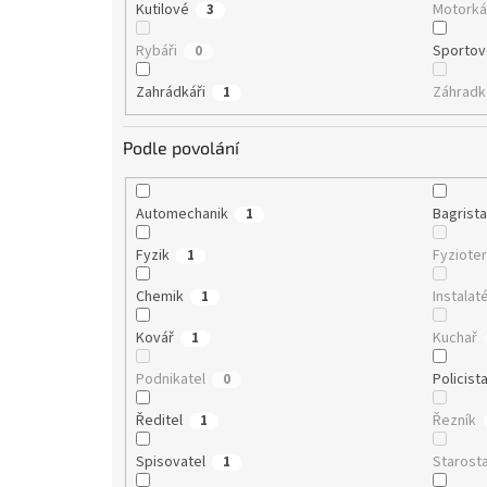
Kutilové
Motorká
3
Rybáři
Sportov
0
Zahrádkáři
Záhradk
1
Podle povolání
Automechanik
Bagrist
1
Fyzik
Fyziote
1
Chemik
Instalat
1
Kovář
Kuchař
1
Podnikatel
Policist
0
Ředitel
Řezník
1
Spisovatel
Starost
1