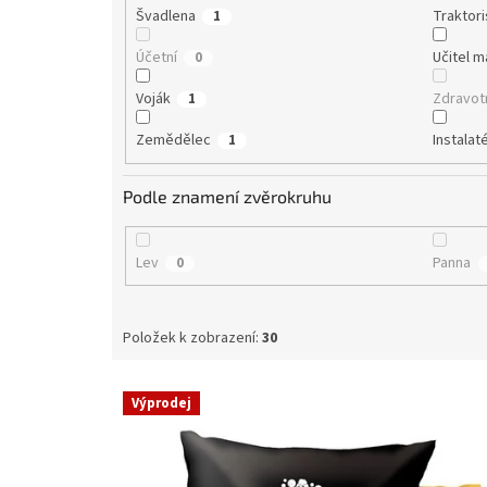
Švadlena
Traktori
1
Účetní
Učitel 
0
Voják
Zdravot
1
Zemědělec
Instalat
1
Podle znamení zvěrokruhu
Lev
Panna
0
Položek k zobrazení:
30
V
Výprodej
ý
p
i