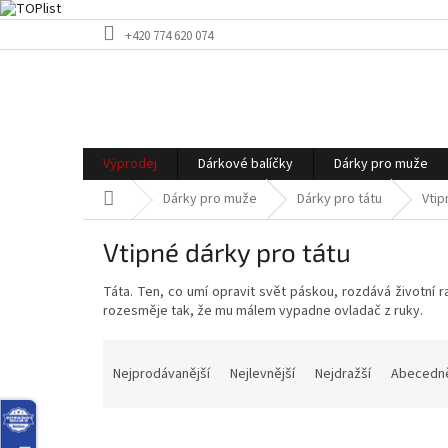
Přejít
+420 774 620 074
na
obsah
Výprodej
Dárkové balíčky
Dárky pro muže
Domů
Dárky pro muže
Dárky pro tátu
Vtip
Vtipné dárky pro tátu
Táta. Ten, co umí opravit svět páskou, rozdává životní r
rozesměje tak, že mu málem vypadne ovladač z ruky.
Ř
a
Nejprodávanější
Nejlevnější
Nejdražší
Abecedn
z
e
n