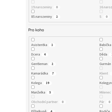
19.narozeniny
16.naro
0
85.narozeniny
S
2
0
Pro koho
Asistentka
Babička
1
Dcera
Děda
4
Gentleman
Gurmán
2
Kamarádka
Klient
7
Kolega
Kolegy
19
Manželka
Milenec
5
Obchodní partner
Pár
0
0
Přítelkyně
Rodiče
4