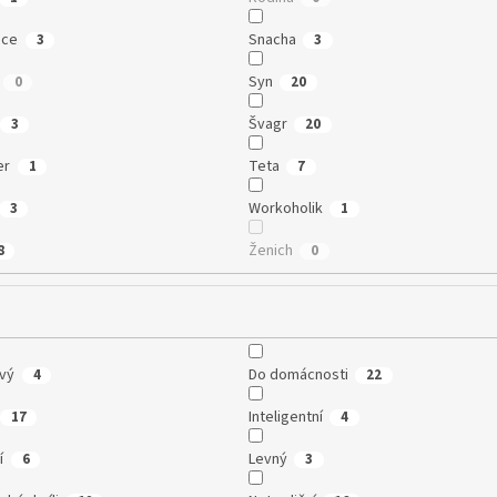
ice
Snacha
3
3
Syn
0
20
Švagr
3
20
er
Teta
1
7
Workoholik
3
1
Ženich
8
0
vý
Do domácnosti
4
22
Inteligentní
17
4
í
Levný
6
3