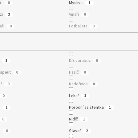
ři
Myslivci
0
1
ci
Vinaři
3
0
áři
Fotbalista
0
0
a
Dřevorubec
1
0
rapeut
Hasič
0
0
éř
Kadeřnice
0
0
Lékař
0
1
a
Porodní asistentka
1
1
Řidič
0
1
a
Stavař
0
2