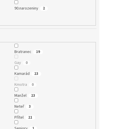
90.narozeniny
2
Bratranec
19
Gay
0
Kamarád
23
Kmotra
0
Manžel
23
Neteř
3
Přítel
21
Seniory
1