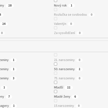
iny
Nový rok
28
1
Rozlučka se svobodou
3
0
Valentýn
24
0
Za vysvědčení
0
0
zeniny
21. narozeniny
1
0
zeniny
50. narozeniny
1
2
zeniny
75. narozeniny
3
0
Mladší
1
22
eny
Mladé ženy
7
6
nagery
15.narozeniny
1
0