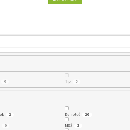
Tip
0
0
tek
Den otců
2
20
MDŽ
0
3