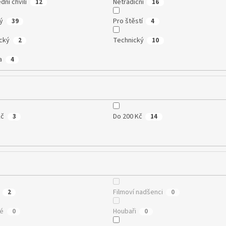
dní chvíli
Netradiční
12
16
ký
Pro štěstí
39
4
cký
Technický
2
10
a
4
Kč
Do 200 Kč
3
14
Filmoví nadšenci
2
0
té
Houbaři
0
0