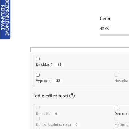
í
p
r
Cena
o
d
49
Kč
u
k
t
ů
Na skladě
29
Výprodej
Novinka
12
Podle příležitosti
?
Den dětí
Den ma
0
Konec školního roku
Maturita
0