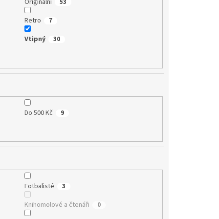
Originální
53
Retro
7
Vtipný
30
Do 500 Kč
9
Fotbalisté
3
Knihomolové a čtenáři
0