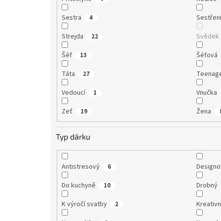
Sestra
Sestřen
4
Strejda
Svědek
22
Šéf
Šéfová
13
Táta
Teenag
27
Vedoucí
Vnučka
1
Zeť
Žena
19
Typ dárku
Antistresový
Designo
6
Do kuchyně
Drobný
10
K výročí svatby
Kreativn
2