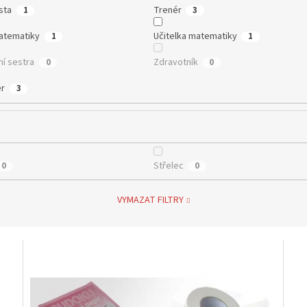
sta
Trenér
1
3
matematiky
Učitelka matematiky
1
1
ní sestra
Zdravotník
0
0
ér
3
Střelec
0
0
VYMAZAT FILTRY