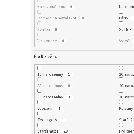
Na rozloučenou
Narozen
0
Odchod na mateřskou
Párty
0
Svatba
Svátek
0
Velikonoce
Výročí
0
Podle věku
18. narozeniny
20. naro
1
33. narozeniny
40. naro
0
65. narozeniny
70. naro
3
Jubileum
Kulatiny
1
Teenagery
Starší ž
1
Starší muže
Pro tee
28