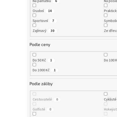
Na památku
Na posle
6
Osobní
Praktic
14
Sportovní
Symboli
7
Zajímavý
Ze dřev
30
Podle ceny
Do 50 Kč
Do 100 
1
Do 1000 Kč
1
Podle záliby
Cestovatelé
Cyklisté
0
Golfisté
Hokejis
0