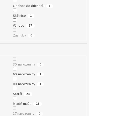
Odchod do důchodu
1
Státnice
1
Vánoce
27
Zásnuby
0
30. narozeniny
0
60. narozeniny
1
80. narozeniny
3
Starší
23
Mladé muže
25
17.narozeniny
0