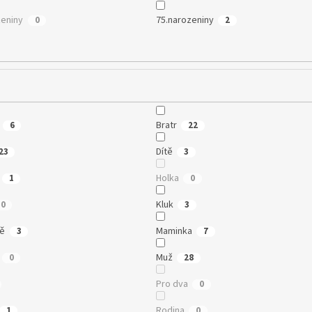
zeniny
75.narozeniny
0
2
Bratr
6
22
Dítě
23
3
Holka
1
0
Kluk
0
3
ně
Maminka
3
7
Muž
0
28
Pro dva
0
Rodina
1
0