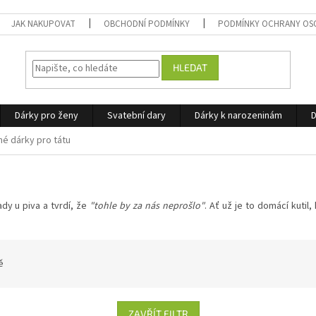
JAK NAKUPOVAT
OBCHODNÍ PODMÍNKY
PODMÍNKY OCHRANY OS
HLEDAT
Dárky pro ženy
Svatební dary
Dárky k narozeninám
D
né dárky pro tátu
ady u piva a tvrdí, že
"tohle by za nás neprošlo"
. Ať už je to domácí kutil,
ě
ZAVŘÍT FILTR