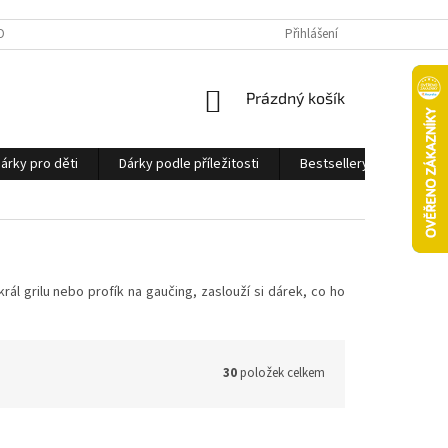
OBNÍCH ÚDAJŮ
Přihlášení
NÁKUPNÍ
Prázdný košík
KOŠÍK
árky pro děti
Dárky podle příležitosti
Bestsellery
Ostatn
 král grilu nebo profík na gaučing, zaslouží si dárek, co ho
30
položek celkem