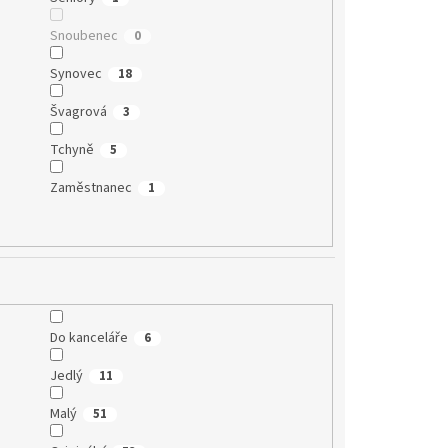
Snoubenec
0
Synovec
18
Švagrová
3
Tchyně
5
Zaměstnanec
1
Do kanceláře
6
Jedlý
11
Malý
51