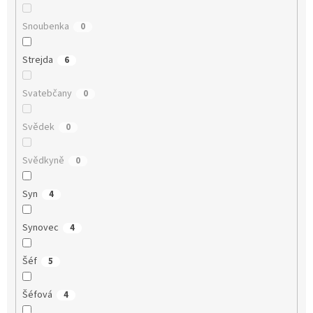
Snoubenka
0
Strejda
6
Svatebčany
0
Svědek
0
Svědkyně
0
Syn
4
Synovec
4
Šéf
5
Šéfová
4