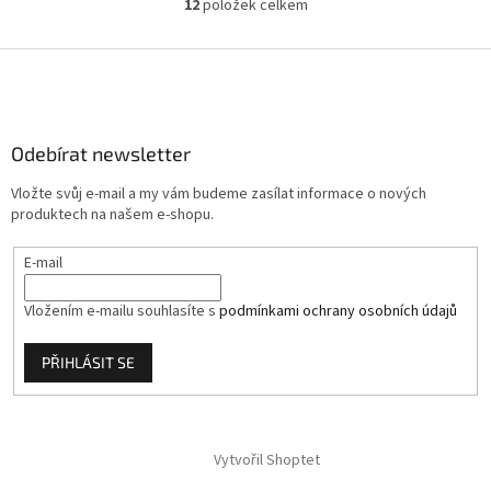
12
položek celkem
O
v
l
Z
á
á
d
p
a
a
c
Odebírat newsletter
t
í
í
p
Vložte svůj e-mail a my vám budeme zasílat informace o nových
r
produktech na našem e-shopu.
v
k
E-mail
y
v
ý
Vložením e-mailu souhlasíte s
podmínkami ochrany osobních údajů
p
i
PŘIHLÁSIT SE
s
u
Vytvořil Shoptet