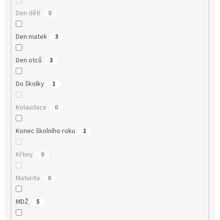
Den dětí
0
Den matek
3
Den otců
3
Do školky
1
Kolaudace
0
Konec školního roku
1
Křtiny
0
Maturita
0
MDŽ
5