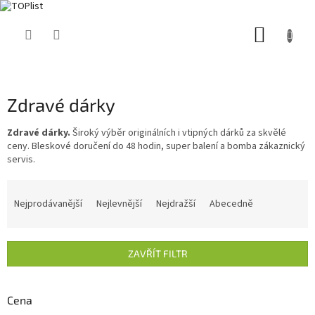
Přejít
NÁKUP
na
obsah
KOŠÍK
Zdravé dárky
Zdravé dárky.
Široký výběr originálních i vtipných dárků za skvělé
ceny. Bleskové doručení do 48 hodin, super balení a bomba zákaznický
servis.
Ř
a
Nejprodávanější
Nejlevnější
Nejdražší
Abecedně
z
e
n
ZAVŘÍT FILTR
í
p
r
Cena
o