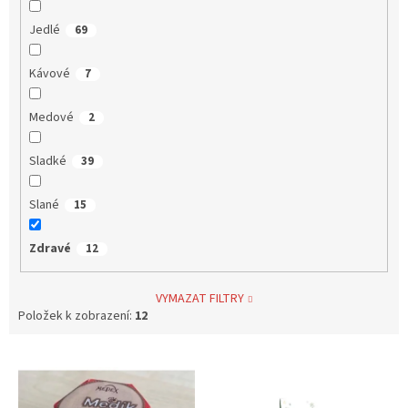
Jedlé
69
Kávové
7
Medové
2
Sladké
39
Slané
15
Zdravé
12
VYMAZAT FILTRY
Položek k zobrazení:
12
V
ý
p