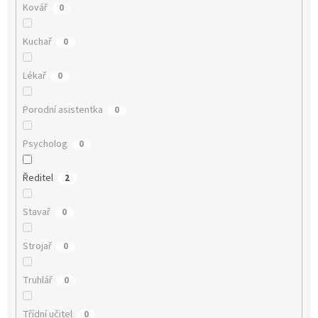
Kovář
0
Kuchař
0
Lékař
0
Porodní asistentka
0
Psycholog
0
Ředitel
2
Stavař
0
Strojař
0
Truhlář
0
Třídní učitel
0