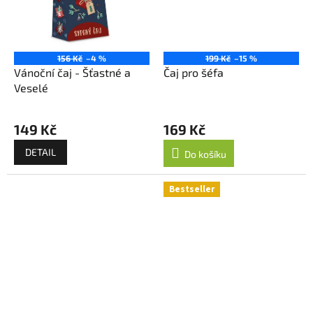
156 Kč
–4 %
199 Kč
–15 %
Vánoční čaj - Šťastné a
Čaj pro šéfa
Veselé
149 Kč
169 Kč
DETAIL
Do košíku
Bestseller