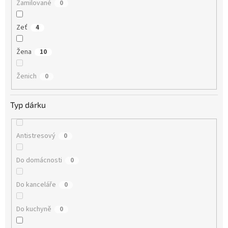
Zamilované
0
Zeť
4
Žena
10
Ženich
0
Typ dárku
Antistresový
0
Do domácnosti
0
Do kanceláře
0
Do kuchyně
0