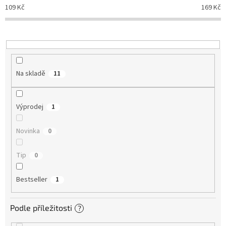
d
109
Kč
169
Kč
u
k
t
ů
Na skladě
11
Výprodej
1
Novinka
0
Tip
0
Bestseller
1
Podle příležitosti
?