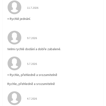
Hodnocení obchodu je 5 z 5 hvězdiček.
11.7.2026
+ Rychlé jednání.
Hodnocení obchodu je 5 z 5 hvězdiček.
9.7.2026
Velmi rychlé dodání a dobře zabalené.
Hodnocení obchodu je 5 z 5 hvězdiček.
5.7.2026
+ Rychle, přehledně a srozumitelně
Rychle, přehledně a srozumitelně
Hodnocení obchodu je 5 z 5 hvězdiček.
4.7.2026