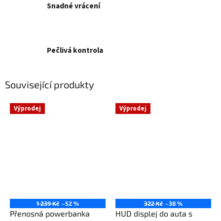
Snadné vrácení
Pečlivá kontrola
Související produkty
Výprodej
Výprodej
1 239 Kč
–52 %
322 Kč
–38 %
Přenosná powerbanka
HUD displej do auta s