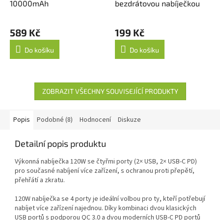
10000mAh
bezdrátovou nabíječkou
589 Kč
199 Kč
Do košíku
Do košíku
ZOBRAZIT VŠECHNY SOUVISEJÍCÍ PRODUKTY
Popis
Podobné (8)
Hodnocení
Diskuze
Detailní popis produktu
Výkonná nabíječka 120W se čtyřmi porty (2× USB, 2× USB-C PD)
pro současné nabíjení více zařízení, s ochranou proti přepětí,
přehřátí a zkratu.
120W nabíječka se 4 porty je ideální volbou pro ty, kteří potřebují
nabíjet více zařízení najednou. Díky kombinaci dvou klasických
USB portů s podporou QC 3.0 a dvou moderních USB-C PD portů