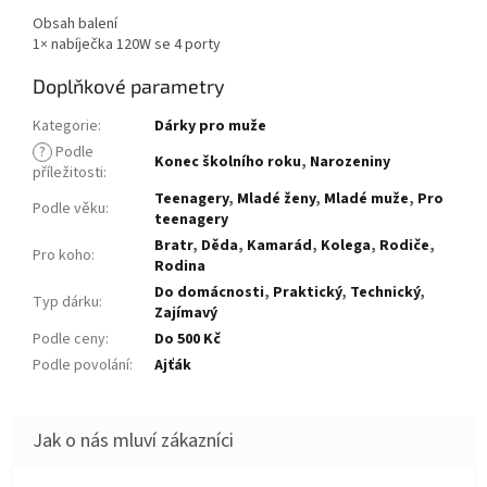
Obsah balení
1× nabíječka 120W se 4 porty
Doplňkové parametry
Kategorie
:
Dárky pro muže
?
Podle
Konec školního roku
,
Narozeniny
příležitosti
:
Teenagery
,
Mladé ženy
,
Mladé muže
,
Pro
Podle věku
:
teenagery
Bratr
,
Děda
,
Kamarád
,
Kolega
,
Rodiče
,
Pro koho
:
Rodina
Do domácnosti
,
Praktický
,
Technický
,
Typ dárku
:
Zajímavý
Podle ceny
:
Do 500 Kč
Podle povolání
:
Ajťák