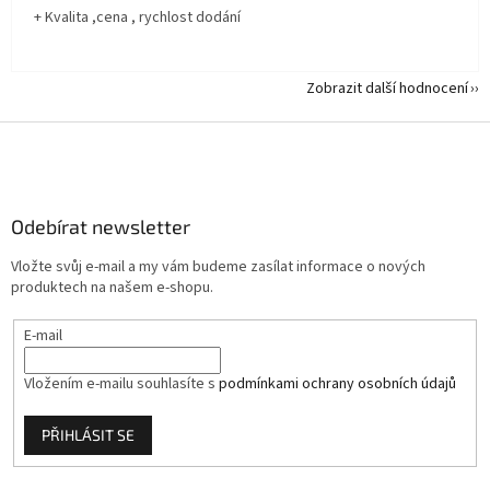
+ Kvalita ,cena , rychlost dodání
Zobrazit další hodnocení
Z
á
p
a
Odebírat newsletter
t
í
Vložte svůj e-mail a my vám budeme zasílat informace o nových
produktech na našem e-shopu.
E-mail
Vložením e-mailu souhlasíte s
podmínkami ochrany osobních údajů
PŘIHLÁSIT SE