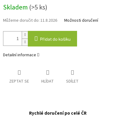
Měrná
Skladem
(>5 ks)
cena:
Můžeme doručit do:
11.8.2026
Možnosti doručení
Přidat do košíku
Detailní informace
ZEPTAT SE
HLÍDAT
SDÍLET
Rychlé doručení po celé ČR