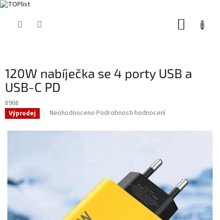
Přejít
NÁKUP
na
obsah
KOŠÍK
120W nabíječka se 4 porty USB a
USB-C PD
8968
Průměrné
Neohodnoceno
Podrobnosti hodnocení
Výprodej
hodnocení
produktu
je
0,0
z
5
hvězdiček.