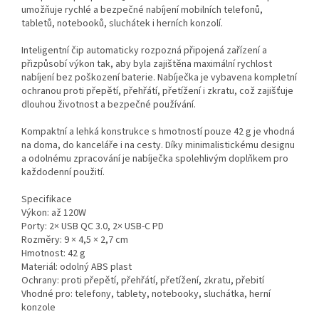
umožňuje rychlé a bezpečné nabíjení mobilních telefonů,
tabletů, notebooků, sluchátek i herních konzolí.
Inteligentní čip automaticky rozpozná připojená zařízení a
přizpůsobí výkon tak, aby byla zajištěna maximální rychlost
nabíjení bez poškození baterie. Nabíječka je vybavena kompletní
ochranou proti přepětí, přehřátí, přetížení i zkratu, což zajišťuje
dlouhou životnost a bezpečné používání.
Kompaktní a lehká konstrukce s hmotností pouze 42 g je vhodná
na doma, do kanceláře i na cesty. Díky minimalistickému designu
a odolnému zpracování je nabíječka spolehlivým doplňkem pro
každodenní použití.
Specifikace
Výkon: až 120W
Porty: 2× USB QC 3.0, 2× USB-C PD
Rozměry: 9 × 4,5 × 2,7 cm
Hmotnost: 42 g
Materiál: odolný ABS plast
Ochrany: proti přepětí, přehřátí, přetížení, zkratu, přebití
Vhodné pro: telefony, tablety, notebooky, sluchátka, herní
konzole