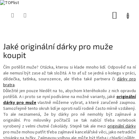
Přejít
NÁKUP
na
obsah
KOŠÍK
Jaké originální dárky pro muže
koupit
Čím potěšit muže? Otázka, kterou si klade mnoho lidí. Odpověď na ní
ale nemusí být zase až tak složitá. A to ať už se jedná o kolegu v práci,
dědečka, tatínka, sourozence, ale třeba také partnera či
dárky pro
bratra
.
Důležité jen pouze hledět na to, abychom kteréhokoliv z nich opravdu
potěšili. A i proto se nyní podíváme na možné varianty, jaké
originální
dárky pro muže
vlastně můžeme vybrat, a které zaručeně zaujmou.
Samozřejmě tento okruh lidí je oproti naší rodině často mírně vzdálený.
To ale neznamená, že by dárky pro ně nemohly být zajímavé a
originální. Pro milovníky počítačů se tak nabízí třeba notebook
vyrobený z velmi chutné čokolády. Stejně tak ale mezi
originální dárky
pro muže mohou patřit třeba zajímavé kancelářské věci, jako netradiční
stojánky na tužky. Zajímavou volbou ale může být třeba i chladící půllitr,