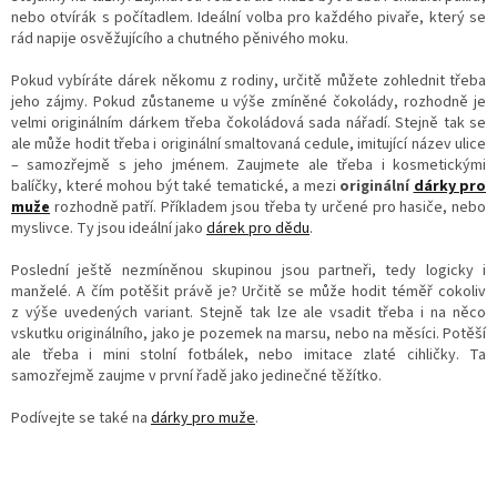
nebo otvírák s počítadlem. Ideální volba pro každého pivaře, který se
rád napije osvěžujícího a chutného pěnivého moku.
Pokud vybíráte dárek někomu z rodiny, určitě můžete zohlednit třeba
jeho zájmy. Pokud zůstaneme u výše zmíněné čokolády, rozhodně je
velmi originálním dárkem třeba čokoládová sada nářadí. Stejně tak se
ale může hodit třeba i originální smaltovaná cedule, imitující název ulice
– samozřejmě s jeho jménem. Zaujmete ale třeba i kosmetickými
balíčky, které mohou být také tematické, a mezi
originální
dárky pro
muže
rozhodně patří. Příkladem jsou třeba ty určené pro hasiče, nebo
myslivce. Ty jsou ideální jako
dárek pro dědu
.
Poslední ještě nezmíněnou skupinou jsou partneři, tedy logicky i
manželé. A čím potěšit právě je? Určitě se může hodit téměř cokoliv
z výše uvedených variant. Stejně tak lze ale vsadit třeba i na něco
vskutku originálního, jako je pozemek na marsu, nebo na měsíci. Potěší
ale třeba i mini stolní fotbálek, nebo imitace zlaté cihličky. Ta
samozřejmě zaujme v první řadě jako jedinečné těžítko.
Podívejte se také na
dárky pro muže
.