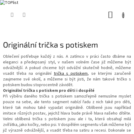
Přejít
NÁKUP
na
obsah
KOŠÍK
Originální trička s potiskem
Oblečení potřebuje každý z nás. A zatímco v práci často dbáme na
eleganci a předepsaný styl, v našem volném čase již můžeme být
odvážnější. A pokud chceme být odvážní skutečně hodně, můžeme
vsadit třeba na originální
trička s potiskem
, se kterými zaručeně
zaujmeme své okolí, a můžeme si být jisti, že nám takové tričko s
potiskem budou stoprocentně závidět.
Originální trička s potiskem pro děti i dospělé
Při výběru daného trička s potiskem samozřejmě nemusíme myslet
pouze na sebe, ale tento segment nabízí řadu z nich také pro děti,
které tak mohou také vypadat originálně. Oblíbené jsou například
imitace různých postav, jejichž hlava bude právě hlava našeho dítěte.
Velmi oblíbená trička s potiskem jsou ale i ta, která obsahují milá
zvířátka, jako kočky, nebo psi. V dospělém segmentu však můžeme být
již výrazně odvážnější, a vsadit třeba na satiru a recesi. Dokonale se