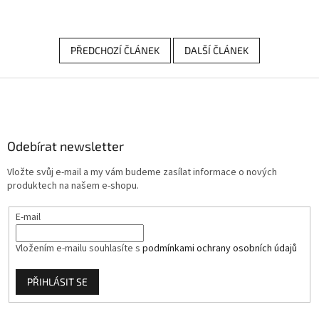
PŘEDCHOZÍ ČLÁNEK
DALŠÍ ČLÁNEK
Z
á
p
a
Odebírat newsletter
t
í
Vložte svůj e-mail a my vám budeme zasílat informace o nových
produktech na našem e-shopu.
E-mail
Vložením e-mailu souhlasíte s
podmínkami ochrany osobních údajů
PŘIHLÁSIT SE