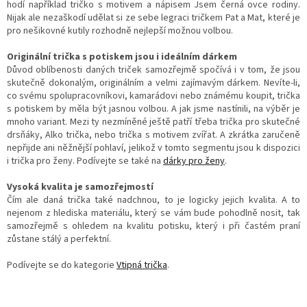
hodí například tričko s motivem a nápisem Jsem černá ovce rodiny.
Nijak ale nezaškodí udělat si ze sebe legraci tričkem Pat a Mat, které je
pro nešikovné kutily rozhodně nejlepší možnou volbou.
Originální trička s potiskem jsou i ideálním dárkem
Důvod oblíbenosti daných triček samozřejmě spočívá i v tom, že jsou
skutečně dokonalým, originálním a velmi zajímavým dárkem. Nevíte-li,
co svému spolupracovníkovi, kamarádovi nebo známému koupit, trička
s potiskem by měla být jasnou volbou. A jak jsme nastínili, na výběr je
mnoho variant. Mezi ty nezmíněné ještě patří třeba trička pro skutečné
drsňáky, Alko trička, nebo trička s motivem zvířat. A zkrátka zaručeně
nepřijde ani něžnější pohlaví, jelikož v tomto segmentu jsou k dispozici
i trička pro ženy. Podívejte se také na
dárky pro ženy
.
Vysoká kvalita je samozřejmostí
Čím ale daná trička také nadchnou, to je logicky jejich kvalita. A to
nejenom z hlediska materiálu, který se vám bude pohodlně nosit, tak
samozřejmě s ohledem na kvalitu potisku, který i při častém praní
zůstane stálý a perfektní.
Podívejte se do kategorie
Vtipná trička
.