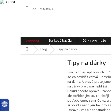
Přejít
+420 774 620 074
na
obsah
Výprodej
Dárkové balíčky
Dárky pro muže
Domů
Blog
Tipy na dárky
Tipy na dárky
Známe to asi úplně všichni: P
se co nevidět vdává. Potřebu
na dárky. A právě proto jsme
na dárky pro vaše nejbližší.
Pokud chcete opravdu zabodov
ale pořiďte jim to, co chtějí
potřebujeme, sami. Co už si 
si pořídili něco jen tak pro 
Opravdu vás nic nenapadne? 