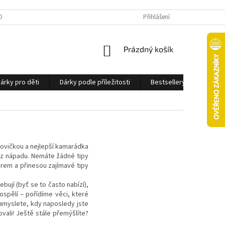
OBNÍCH ÚDAJŮ
Přihlášení
NÁKUPNÍ
Prázdný košík
KOŠÍK
árky pro děti
Dárky podle příležitosti
Bestsellery
Ostatn
olovičkou a nejlepší kamarádka
bez nápadu. Nemáte žádné tipy
ěrem a přinesou zajímavé tipy
ují (byť se to často nabízí),
dospělí – pořídíme věci, které
zamyslete, kdy naposledy jste
ovali! Ještě stále přemýšlíte?