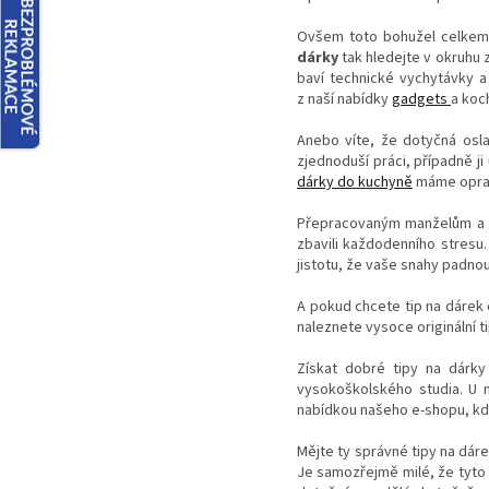
Ovšem toto bohužel celkem 
dárky
tak hledejte v okruhu z
baví technické vychytávky 
z naší nabídky
gadgets
a koc
Anebo víte, že dotyčná osl
zjednoduší práci, případně ji
dárky do kuchyně
máme oprav
Přepracovaným manželům a k
zbavili každodenního stresu
jistotu, že vaše snahy padno
A pokud chcete tip na dárek
naleznete vysoce originální ti
Získat dobré tipy na dárky
vysokoškolského studia. U 
nabídkou našeho e-shopu, kd
Mějte ty správné tipy na dáre
Je samozřejmě milé, že tyto 