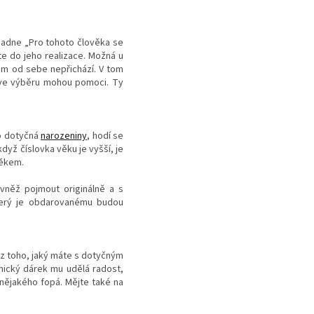
apadne „Pro tohoto člověka se
íte do jeho realizace. Možná u
sám od sebe nepřichází. V tom
 ve výběru mohou pomoci. Ty
bo dotyčná
narozeniny
, hodí se
yž číslovka věku je vyšší, je
věkem.
ovněž pojmout originálně a s
terý je obdarovanému budou
 z toho, jaký máte s dotyčným
onický dárek mu udělá radost,
 nějakého fopá. Mějte také na