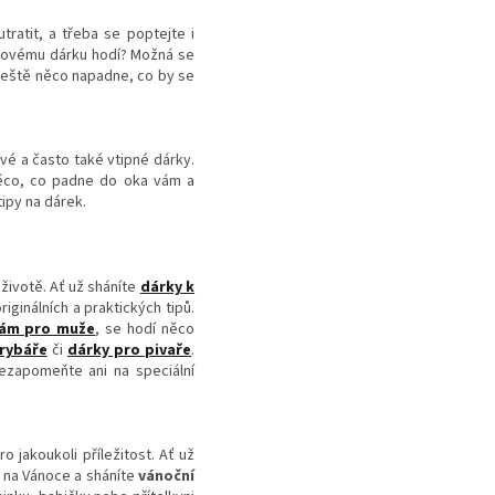
tratit, a třeba se poptejte i
akovému dárku hodí? Možná se
ještě něco napadne, co by se
avé a často také vtipné dárky.
 něco, co padne do oka vám a
ipy na dárek.
ivotě. Ať už sháníte
dárky k
riginálních a praktických tipů.
nám pro muže
, se hodí něco
rybáře
či
dárky pro pivaře
.
Nezapomeňte ani na speciální
 jakoukoli příležitost. Ať už
e na Vánoce a sháníte
vánoční