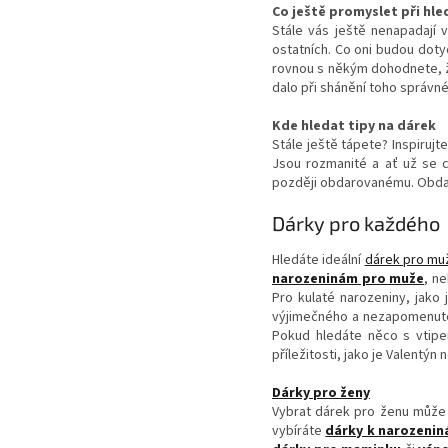
Co ještě promyslet při hl
Stále vás ještě nenapadají v
ostatních. Co oni budou dot
rovnou s někým dohodnete, ž
dalo při shánění toho správn
Kde hledat tipy na dárek
Stále ještě tápete? Inspirujt
Jsou rozmanité a ať už se c
později obdarovanému. Obdaro
Dárky pro každého
Hledáte ideální
dárek pro mu
narozeninám pro muže
, n
Pro kulaté narozeniny, jako
výjimečného a nezapomenutel
Pokud hledáte něco s vtip
příležitosti, jako je Valentýn
Dárky pro ženy
Vybrat dárek pro ženu může b
vybíráte
dárky k narozenin