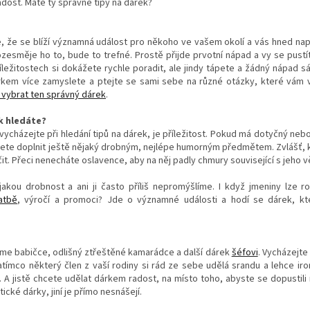
ost. Máte ty správné tipy na dárek?
stíte, že se blíží významná událost pro někoho ve vašem okolí a vás hned n
, rozesměje ho to, bude to trefné. Prostě přijde prvotní nápad a vy se pust
říležitostech si dokážete rychle poradit, ale jindy tápete a žádný nápad 
kem více zamyslete a ptejte se sami sebe na různé otázky, které vám
k vybrat ten správný dárek
.
k hledáte?
 vycházejte při hledání tipů na dárek, je příležitost. Pokud má dotyčný ne
ete doplnit ještě nějaký drobným, nejlépe humorným předmětem. Zvlášť, kd
čit. Přeci nenecháte oslavence, aby na něj padly chmury související s jeho 
akou drobnost a ani ji často příliš nepromýšlíme. I když jmeniny lze r
atbě
, výročí a promoci? Jde o významné události a hodí se dárek, k
íme babičce, odlišný ztřeštěné kamarádce a další dárek
šéfovi
. Vycházejte
Zatímco některý člen z vaší rodiny si rád ze sebe udělá srandu a lehce ir
. A jistě chcete udělat dárkem radost, na místo toho, abyste se dopustili
ické dárky, jiní je přímo nesnášejí.