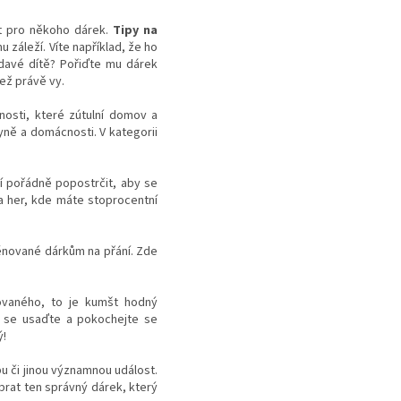
t pro někoho dárek.
Tipy na
 záleží. Víte například, že ho
davé dítě? Pořiďte mu dárek
ež právě vy.
osti, které zútulní domov a
hyně a domácnosti. V kategorii
 pořádně popostrčit, aby se
a her, kde máte stoprocentní
ěnované dárkům na přání. Zde
rovaného, to je kumšt hodný
ě se usaďte a pokochejte se
ý!
bu či jinou významnou událost.
brat ten správný dárek, který