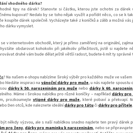
edání vhodného dárku?
hodné tipy na dárek? Stanovte si částku, kterou jste ochotni za dárek u
yčnému kupovat? Nedalo by se toho nějak využít a pořídit něco, co se k t
e koupíte dárek společně. Vycházejte také z koníčků a zálib a možná vás 
ého dárku vymyslet.
e se v internetovém obchodě, který je přímo zaměřený na originální, zajím
hystáte obdarovat kohokoliv při jakékoliv příležitosti, jistě si najdete
vávat druhé vám bude dělat ještě větší radost, budete-li mít ty správné t
že
? Na našem e-shopu nabízíme široký výběr pro každého muže ve vašem ž
ebo hledáte inspiraci na
vánoční dárky pro muže
, u nás najdete spoustu o
 jsou
dárky k 50. narozeninám pro muže
nebo
dárky k 60. narozeni
ného. Máme i širokou nabídku pro různé koníčky – například
dárky pro 
em, prozkoumejte
vtipné dárky pro muže
, které pobaví a překvapí. 
 nebo Den otců, kde naleznete ideální
dárky pro tátu
či
dárky pro přítele
.
ýt někdy výzvou, ale s naší nabídkou snadno najdete ten pravý dárek pro
ám pro ženy
,
dárky pro maminku k narozeninám
, nebo se připravujet