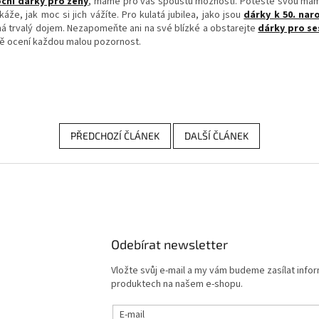
ční dárky pro ženy
, máme pro vás spoustu možností. Potěšte svou mami
že, jak moc si jich vážíte. Pro kulatá jubilea, jako jsou
dárky k 50. nar
á trvalý dojem. Nezapomeňte ani na své blízké a obstarejte
dárky pro se
itě ocení každou malou pozornost.
PŘEDCHOZÍ ČLÁNEK
DALŠÍ ČLÁNEK
Odebírat newsletter
Vložte svůj e-mail a my vám budeme zasílat info
produktech na našem e-shopu.
E-mail