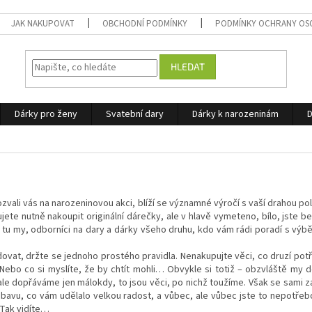
JAK NAKUPOVAT
OBCHODNÍ PODMÍNKY
PODMÍNKY OCHRANY OS
HLEDAT
Dárky pro ženy
Svatební dary
Dárky k narozeninám
D
ozvali vás na narozeninovou akci, blíží se významné výročí s vaší drahou p
jete nutně nakoupit originální dárečky, ale v hlavě vymeteno, bílo, jste 
 tu my, odborníci na dary a dárky všeho druhu, kdo vám rádi poradí s výb
at, držte se jednoho prostého pravidla. Nenakupujte věci, co druzí potřeb
. Nebo co si myslíte, že by chtít mohli… Obvykle si totiž – obzvláště my 
ale dopřáváme jen málokdy, to jsou věci, po nichž toužíme. Však se sami 
zábavu, co vám udělalo velkou radost, a vůbec, ale vůbec jste to nepotřeb
Tak vidíte…