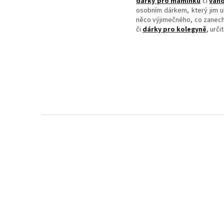
dárky pro maminku
či
váno
osobním dárkem, který jim uká
něco výjimečného, co zanech
či
dárky pro kolegyně
, urč
Z
á
p
a
t
í