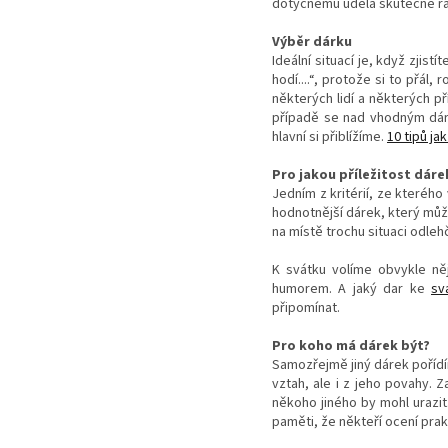
dotyčnému udělá skutečně rad
Výběr dárku
Ideální situací je, když zji
hodí....“, protože si to přál
některých lidí a některých p
případě se nad vhodným dár
hlavní si přiblížíme.
10 tipů ja
Pro jakou příležitost dáre
Jedním z kritérií, ze kterého
hodnotnější dárek, který můž
na místě trochu situaci odleh
K svátku volíme obvykle něj
humorem. A jaký dar ke
sv
připomínat.
Pro koho má dárek být?
Samozřejmě jiný dárek poříd
vztah, ale i z jeho povahy. 
někoho jiného by mohl urazit
paměti, že někteří ocení prakt