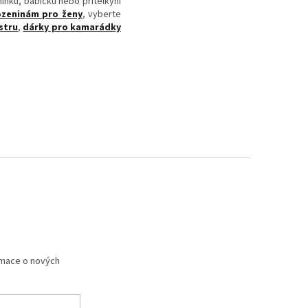
nku, babičku nebo přítelkyni
ozeninám pro ženy
, vyberte
stru
,
dárky pro kamarádky
rmace o nových