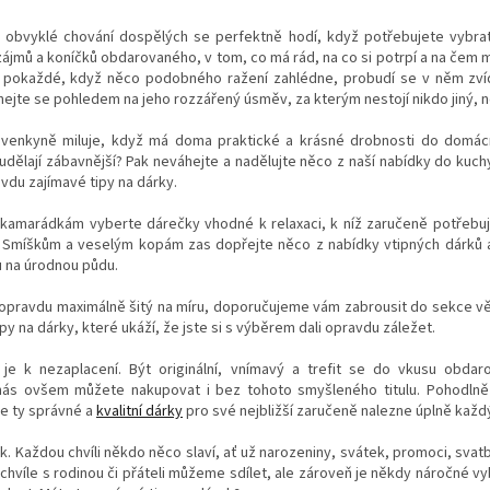
obvyklé chování dospělých se perfektně hodí, když potřebujete vybra
ájmů a koníčků obdarovaného, v tom, co má rád, na co si potrpí a na čem mu
a pokaždé, když něco podobného ražení zahlédne, probudí se v něm zví
hejte se pohledem na jeho rozzářený úsměv, za kterým nestojí nikdo jiný, n
avenkyně miluje, když má doma praktické a krásné drobnosti do domácn
 udělají zábavnější? Pak neváhejte a nadělujte něco z naší nabídky do kuc
du zajímavé tipy na dárky.
amarádkám vyberte dárečky vhodné k relaxaci, k níž zaručeně potřebují
. Smíškům a veselým kopám zas dopřejte něco z nabídky vtipných dárků 
u na úrodnou půdu.
 opravdu maximálně šitý na míru, doporučujeme vám zabrousit do sekce v
py na dárky, které ukáží, že jste si s výběrem dali opravdu záležet.
 je k nezaplacení. Být originální, vnímavý a trefit se do vkusu obda
nás ovšem můžete nakupovat i bez tohoto smyšleného titulu. Pohodln
e ty správné a
kvalitní dárky
pro své nejbližší zaručeně nalezne úplně každ
k. Každou chvíli někdo něco slaví, ať už narozeniny, svátek, promoci, svat
chvíle s rodinou či přáteli můžeme sdílet, ale zároveň je někdy náročné vy