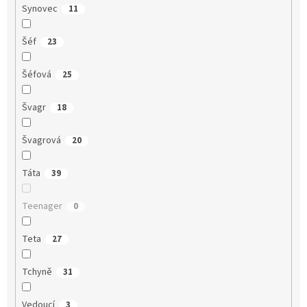
Synovec
11
Šéf
23
Šéfová
25
Švagr
18
Švagrová
20
Táta
39
Teenager
0
Teta
27
Tchyně
31
Vedoucí
3