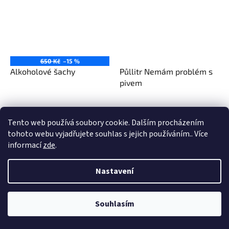
650 Kč
–15 %
Alkoholové šachy
Půllitr Nemám problém s
pivem
549 Kč
349 Kč
Tento web používá soubory cookie. Dalším procházením
Do košíku
Do košíku
tohoto webu vyjadřujete souhlas s jejich používáním.. Více
informací
zde
.
Tip
Výprodej
Nastavení
Souhlasím