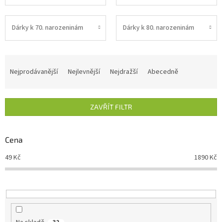
Dárky k 70. narozeninám
Dárky k 80. narozeninám
Ř
a
Nejprodávanější
Nejlevnější
Nejdražší
Abecedně
z
e
n
ZAVŘÍT FILTR
í
p
r
Cena
o
d
49
Kč
1890
Kč
u
k
t
ů