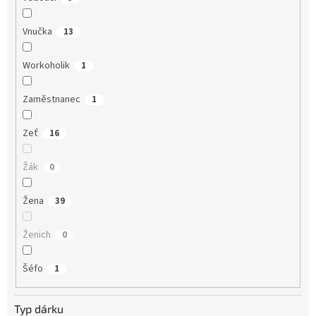
Vnučka
13
Workoholik
1
Zaměstnanec
1
Zeť
16
Žák
0
Žena
39
Ženich
0
Šéfo
1
Typ dárku