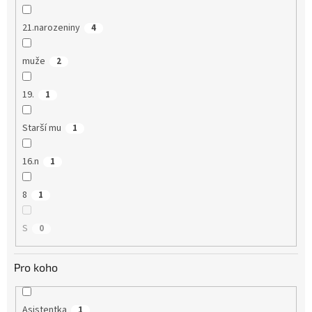
21.narozeniny
4
muže
2
19.
1
Starší mu
1
16.n
1
8
1
S
0
Pro koho
Asistentka
1