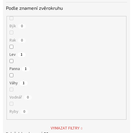
Podle znamení zvěrokruhu
Býk
0
Rak
0
Lev
1
Panna
1
Váhy
1
Vodnář
0
Ryby
0
VYMAZAT FILTRY