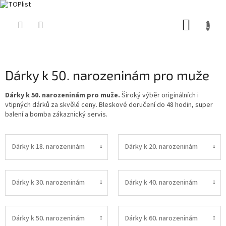
Přejít
NÁKUP
na
obsah
KOŠÍK
Dárky k 50. narozeninám pro muže
Dárky k 50. narozeninám pro muže.
Široký výběr originálních i
vtipných dárků za skvělé ceny. Bleskové doručení do 48 hodin, super
balení a bomba zákaznický servis.
Dárky k 18. narozeninám
Dárky k 20. narozeninám
Dárky k 30. narozeninám
Dárky k 40. narozeninám
Dárky k 50. narozeninám
Dárky k 60. narozeninám