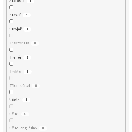
Starosta
1
Stavař
3
Strojař
1
Traktorista
0
Trenér
2
Truhlář
1
Třídní učitel
0
Účetní
1
Učitel
0
Učitel angličtiny
0