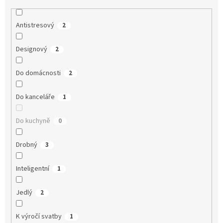
Antistresový
2
Designový
2
Do domácnosti
2
Do kanceláře
1
Do kuchyně
0
Drobný
3
Inteligentní
1
Jedlý
2
K výročí svatby
1