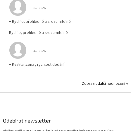
Hodnocení obchodu je 5 z 5 hvězdiček.
5.7.2026
+ Rychle, přehledně a srozumitelně
Rychle, přehledně a srozumitelně
Hodnocení obchodu je 5 z 5 hvězdiček.
4.7.2026
+ Kvalita ,cena , rychlost dodání
Zobrazit další hodnocení
Z
á
p
a
Odebírat newsletter
t
í