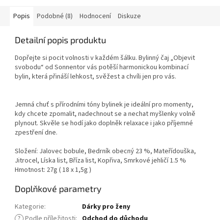
Popis
Podobné (8)
Hodnocení
Diskuze
Detailní popis produktu
Dopřejte si pocit volnosti v každém šálku. Bylinný čaj „Objevit
svobodu“ od Sonnentor vás potěší harmonickou kombinací
bylin, která přináší lehkost, svěžest a chvíli jen pro vás.
Jemná chuť s přírodními tóny bylinek je ideální pro momenty,
kdy chcete zpomalit, nadechnout se a nechat myšlenky volně
plynout. Skvěle se hodí jako doplněk relaxace i jako příjemné
zpestření dne.
Složení: Jalovec bobule, Bedrník obecný 23 %, Mateřídouška,
Jitrocel, Líska list, Bříza list, Kopřiva, Smrkové jehličí 1.5 %
Hmotnost: 27g ( 18 x 1,5g )
Doplňkové parametry
Kategorie
:
Dárky pro ženy
?
Podle příležitosti
:
Odchod do důchodu