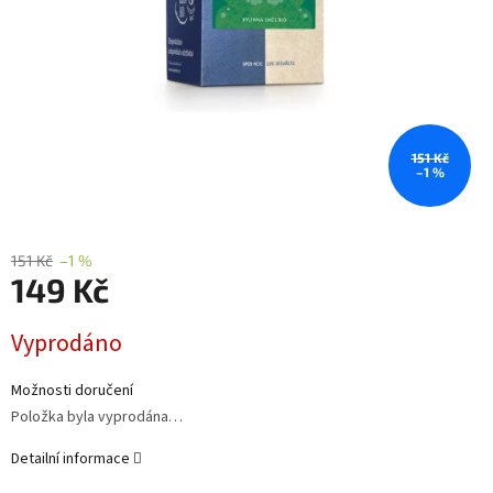
151 Kč
–1 %
151 Kč
–1 %
149 Kč
Měrná
Vyprodáno
cena:
Možnosti doručení
Položka byla vyprodána…
Detailní informace