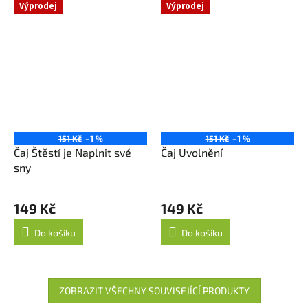
Výprodej
Výprodej
151 Kč
–1 %
151 Kč
–1 %
Čaj Štěstí je Naplnit své
Čaj Uvolnění
sny
149 Kč
149 Kč
Do košíku
Do košíku
ZOBRAZIT VŠECHNY SOUVISEJÍCÍ PRODUKTY