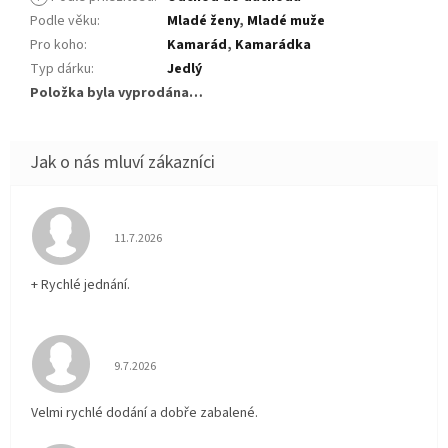
Podle věku
:
Mladé ženy
,
Mladé muže
Pro koho
:
Kamarád
,
Kamarádka
Typ dárku
:
Jedlý
Položka byla vyprodána…
Hodnocení obchodu je 5 z 5 hvězdiček.
11.7.2026
+ Rychlé jednání.
Hodnocení obchodu je 5 z 5 hvězdiček.
9.7.2026
Velmi rychlé dodání a dobře zabalené.