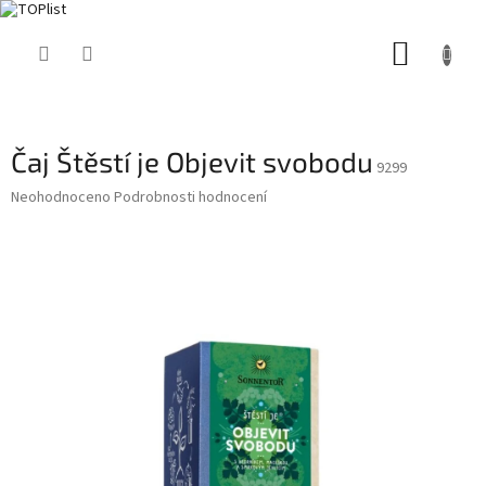
Přejít
NÁKUP
na
obsah
KOŠÍK
Čaj Štěstí je Objevit svobodu
9299
Průměrné
Neohodnoceno
Podrobnosti hodnocení
hodnocení
produktu
je
0,0
z
5
hvězdiček.