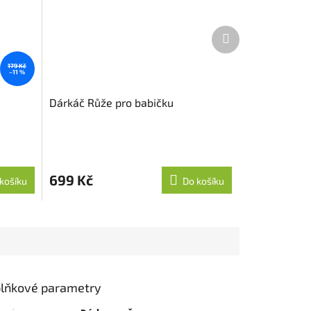
Další
produkt
179 Kč
–11 %
Dárkáč Růže pro babičku
699 Kč
košíku
Do košíku
lňkové parametry