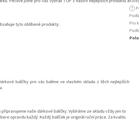
árků. Pečlivě jsme pro vás vybrali TOP z našich nejlepších produktů a
Kate
?
Po
Podl
Pro 
obsahuje tyto oblíbené produkty:
Podl
Polo
árkové balíčky pro vás balíme ve vlastním skladu z těch nejlepších
u.
a připravujeme naše dárkové balíčky. Vybíráme ze skladu vždy jen to
bere opravdu každý. Každý balíček je originál ruční práce. Za kvalitu