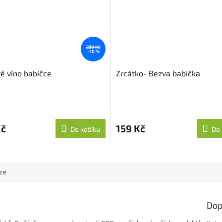
290 Kč
–10 %
é víno babičce
Zrcátko- Bezva babička
Kč
159 Kč
Do košíku
Do 
ze
Dop