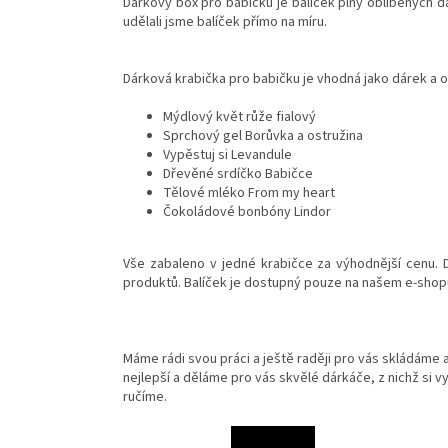
Dárkový box pro babičku je balíček plný oblíbených d
udělali jsme balíček přímo na míru.
Dárková krabička pro babičku je vhodná jako dárek a 
Mýdlový květ růže fialový
Sprchový gel Borůvka a ostružina
Vypěstuj si Levandule
Dřevěné srdíčko Babičce
Tělové mléko From my heart
Čokoládové bonbóny Lindor
Vše zabaleno v jedné krabičce za výhodnější cenu. D
produktů. Balíček je dostupný pouze na našem e-shop
Máme rádi svou práci a ještě raději pro vás skládáme 
nejlepší a děláme pro vás skvělé dárkáče, z nichž si vy
ručíme.