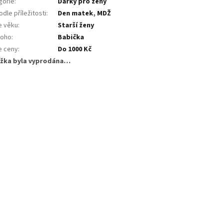
gorie
:
Dárky pro ženy
dle příležitosti
:
Den matek
,
MDŽ
e věku
:
Starší ženy
koho
:
Babička
e ceny
:
Do 1000 Kč
žka byla vyprodána…