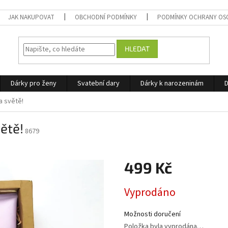
JAK NAKUPOVAT
OBCHODNÍ PODMÍNKY
PODMÍNKY OCHRANY OS
HLEDAT
Dárky pro ženy
Svatební dary
Dárky k narozeninám
D
a světě!
ětě!
8679
499 Kč
Měrná
Vyprodáno
cena:
Možnosti doručení
Položka byla vyprodána…