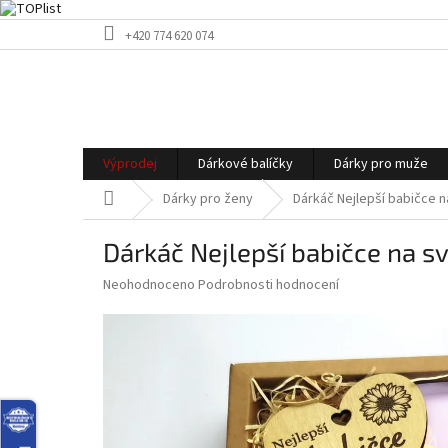
Přejít
+420 774 620 074
na
obsah
Výprodej
Dárkové balíčky
Dárky pro muže
Domů
Dárky pro ženy
Dárkáč Nejlepší babičce n
Dárkáč Nejlepší babičce na sv
Průměrné
Neohodnoceno
Podrobnosti hodnocení
hodnocení
produktu
je
0,0
z
5
hvězdiček.