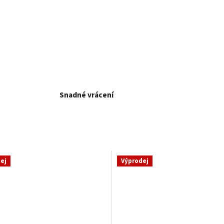
Snadné vrácení
ej
Výprodej