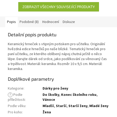
ZOBRAZIT VŠECHNY SOUVISEJÍCÍ PRODUKTY
Popis
Podobné (8)
Hodnocení
Diskuze
Detailní popis produktu
Keramický hrneček s vtipným potiskem pro učitelku. Originální
hvězdná edice hrnečků po naše blízké. Tematický hrneček pro
paní učitelku, ze kterého oblíbený nápoj chutná ještě o něco
lépe. Darujte dárek od srdce, jako poděkování za věnovaný čas
a trpělivost. Materiál: keramika. Rozměr 10 x 9,5 cm. Materiál:
keramika.
Doplňkové parametry
Kategorie
:
Dárky pro ženy
?
Podle
Do školky
,
Konec školního roku
,
příležitosti
:
Vánoce
Podle věku
:
Mladší
,
Starší
,
Starší ženy
,
Mladé ženy
Pro koho
:
Žena