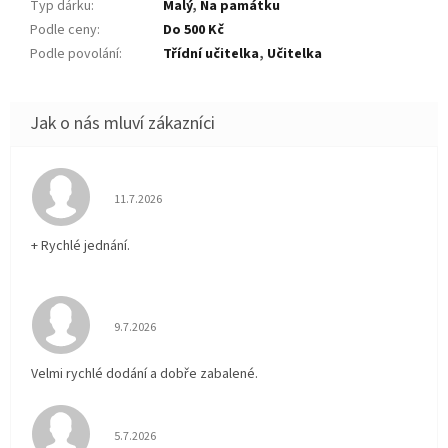
Typ dárku
:
Malý
,
Na památku
Podle ceny
:
Do 500 Kč
Podle povolání
:
Třídní učitelka
,
Učitelka
Hodnocení obchodu je 5 z 5 hvězdiček.
11.7.2026
+ Rychlé jednání.
Hodnocení obchodu je 5 z 5 hvězdiček.
9.7.2026
Velmi rychlé dodání a dobře zabalené.
Hodnocení obchodu je 5 z 5 hvězdiček.
5.7.2026