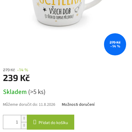
279 Kč
–14 %
279 Kč
–14 %
239 Kč
Měrná
Skladem
(>5 ks)
cena:
Můžeme doručit do:
11.8.2026
Možnosti doručení
Přidat do košíku