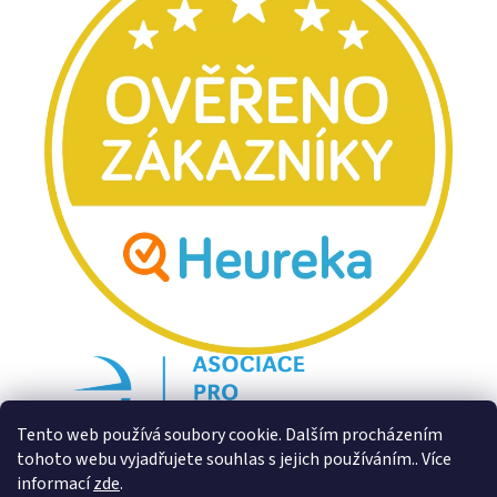
Tento web používá soubory cookie. Dalším procházením
tohoto webu vyjadřujete souhlas s jejich používáním.. Více
informací
zde
.