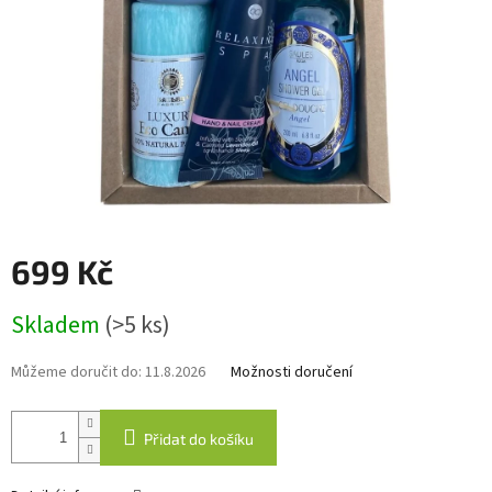
699 Kč
Měrná
Skladem
(>5 ks)
cena:
Můžeme doručit do:
11.8.2026
Možnosti doručení
Přidat do košíku