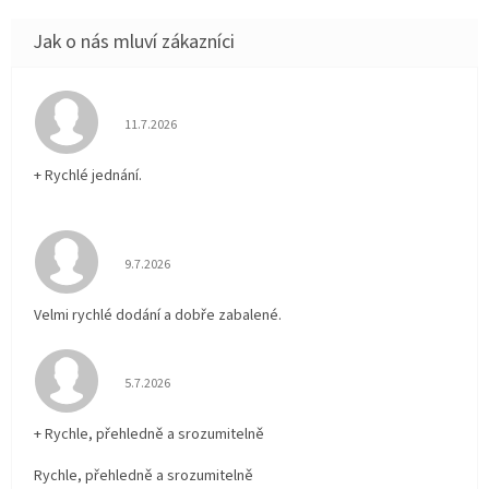
Hodnocení obchodu je 5 z 5 hvězdiček.
11.7.2026
+ Rychlé jednání.
Hodnocení obchodu je 5 z 5 hvězdiček.
9.7.2026
Velmi rychlé dodání a dobře zabalené.
Hodnocení obchodu je 5 z 5 hvězdiček.
5.7.2026
+ Rychle, přehledně a srozumitelně
Rychle, přehledně a srozumitelně