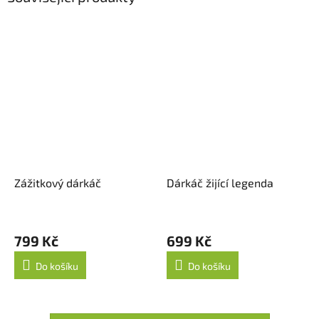
Zážitkový dárkáč
Dárkáč žijící legenda
799 Kč
699 Kč
Do košíku
Do košíku