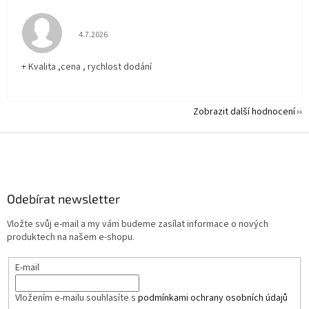
Hodnocení obchodu je 5 z 5 hvězdiček.
4.7.2026
+ Kvalita ,cena , rychlost dodání
Zobrazit další hodnocení
Z
á
p
a
Odebírat newsletter
t
í
Vložte svůj e-mail a my vám budeme zasílat informace o nových
produktech na našem e-shopu.
E-mail
Vložením e-mailu souhlasíte s
podmínkami ochrany osobních údajů