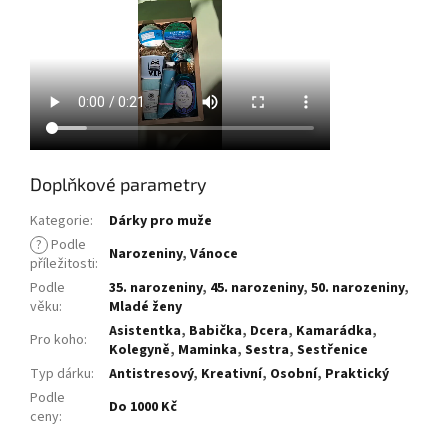
Doplňkové parametry
Kategorie
:
Dárky pro muže
?
Podle
Narozeniny
,
Vánoce
příležitosti
:
Podle
35. narozeniny
,
45. narozeniny
,
50. narozeniny
,
věku
:
Mladé ženy
Asistentka
,
Babička
,
Dcera
,
Kamarádka
,
Pro koho
:
Kolegyně
,
Maminka
,
Sestra
,
Sestřenice
Typ dárku
:
Antistresový
,
Kreativní
,
Osobní
,
Praktický
Podle
Do 1000 Kč
ceny
: