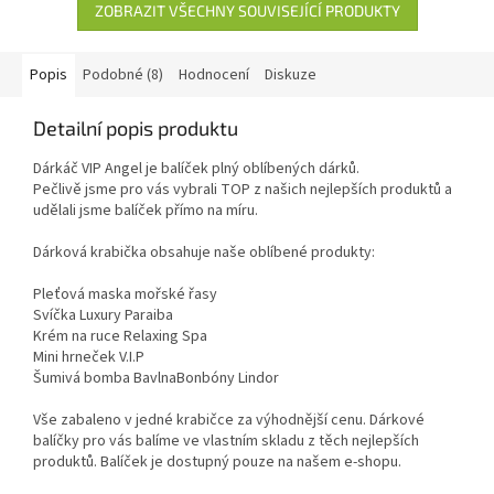
ZOBRAZIT VŠECHNY SOUVISEJÍCÍ PRODUKTY
Popis
Podobné (8)
Hodnocení
Diskuze
Detailní popis produktu
Dárkáč VIP Angel je balíček plný oblíbených dárků.
Pečlivě jsme pro vás vybrali TOP z našich nejlepších produktů a
udělali jsme balíček přímo na míru.
Dárková krabička obsahuje naše oblíbené produkty:
Pleťová maska mořské řasy
Svíčka Luxury Paraiba
Krém na ruce Relaxing Spa
Mini hrneček V.I.P
Šumivá bomba BavlnaBonbóny Lindor
Vše zabaleno v jedné krabičce za výhodnější cenu. Dárkové
balíčky pro vás balíme ve vlastním skladu z těch nejlepších
produktů. Balíček je dostupný pouze na našem e-shopu.