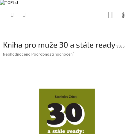
Přejít
NÁKUP
na
obsah
KOŠÍK
Kniha pro muže 30 a stále ready
8935
Průměrné
Neohodnoceno
Podrobnosti hodnocení
hodnocení
produktu
je
0,0
z
5
hvězdiček.