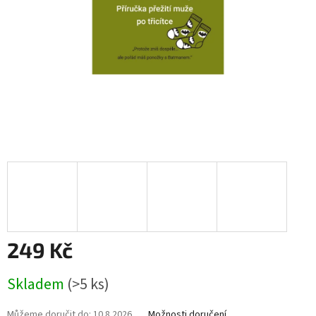
249 Kč
Měrná
Skladem
(>5 ks)
cena:
Můžeme doručit do:
10.8.2026
Možnosti doručení