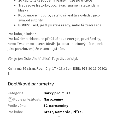
20 kapitol z každodenní reality muže po třicítce
Trapasové historky, poznávací znamení i legendární
hlášky
Kocovinové moudro, vztahová realita a ovladač jako
symbol autority
BONUS: Test, jestli jsi stále ready, nebo tě zradí záda
Pro koho je kniha?
Pro každého chlapa, co přežil účet za energie, první šediny,
nebo Twister po letech. Ideální jako narozeninový dárek, nebo
jako povzbuzení, že v tom nejsi sám.
Věk je jen číslo. Ale třicítka? To je životní styl.
Kniha má 96 stran. Rozměry: 17 x 13 x 1cm ISBN: 978-80-11-06802-
8
Doplňkové parametry
Kategorie
:
Dárky pro muže
?
Podle příležitosti
:
Narozeniny
Podle věku
:
30. narozeniny
Pro koho
:
Bratr
,
Kamarád
,
Přítel