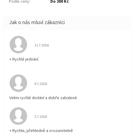
Podle ceny
:
Do 200 Kč
Hodnocení obchodu je 5 z 5 hvězdiček.
11.7.2026
+ Rychlé jednání.
Hodnocení obchodu je 5 z 5 hvězdiček.
9.7.2026
Velmi rychlé dodání a dobře zabalené.
Hodnocení obchodu je 5 z 5 hvězdiček.
5.7.2026
+ Rychle, přehledně a srozumitelně