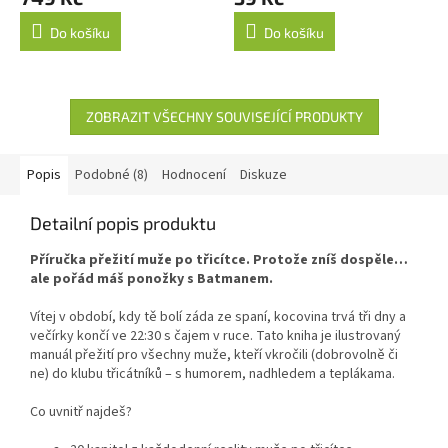
Do košíku
Do košíku
ZOBRAZIT VŠECHNY SOUVISEJÍCÍ PRODUKTY
Popis
Podobné (8)
Hodnocení
Diskuze
Detailní popis produktu
Příručka přežití muže po třicítce. Protože zníš dospěle…
ale pořád máš ponožky s Batmanem.
Vítej v období, kdy tě bolí záda ze spaní, kocovina trvá tři dny a
večírky končí ve 22:30 s čajem v ruce. Tato kniha je ilustrovaný
manuál přežití pro všechny muže, kteří vkročili (dobrovolně či
ne) do klubu třicátníků – s humorem, nadhledem a teplákama.
Co uvnitř najdeš?