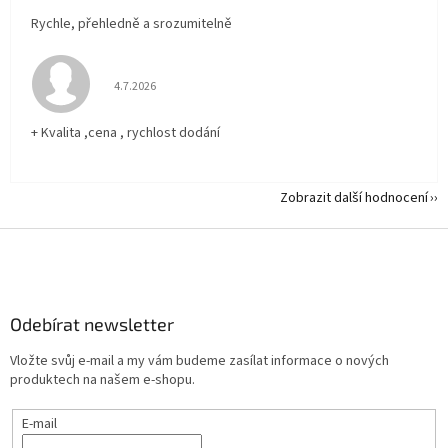
Rychle, přehledně a srozumitelně
Hodnocení obchodu je 5 z 5 hvězdiček.
4.7.2026
+ Kvalita ,cena , rychlost dodání
Zobrazit další hodnocení
Z
á
p
a
Odebírat newsletter
t
í
Vložte svůj e-mail a my vám budeme zasílat informace o nových
produktech na našem e-shopu.
E-mail