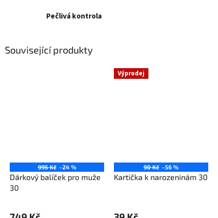
Pečlivá kontrola
Související produkty
Výprodej
995 Kč
–24 %
90 Kč
–56 %
Dárkový balíček pro muže
Kartička k narozeninám 30
30
749 Kč
39 Kč