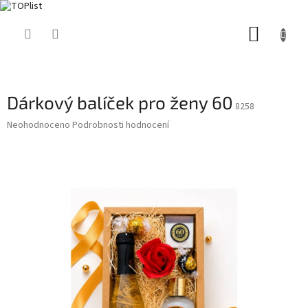
Přejít
NÁKUP
na
obsah
KOŠÍK
Dárkový balíček pro ženy 60
8258
Průměrné
Neohodnoceno
Podrobnosti hodnocení
hodnocení
produktu
je
0,0
z
5
hvězdiček.