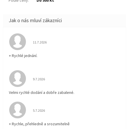
Podle ceny
:
Do 500 Kč
Hodnocení obchodu je 5 z 5 hvězdiček.
11.7.2026
+ Rychlé jednání.
Hodnocení obchodu je 5 z 5 hvězdiček.
9.7.2026
Velmi rychlé dodání a dobře zabalené.
Hodnocení obchodu je 5 z 5 hvězdiček.
5.7.2026
+ Rychle, přehledně a srozumitelně