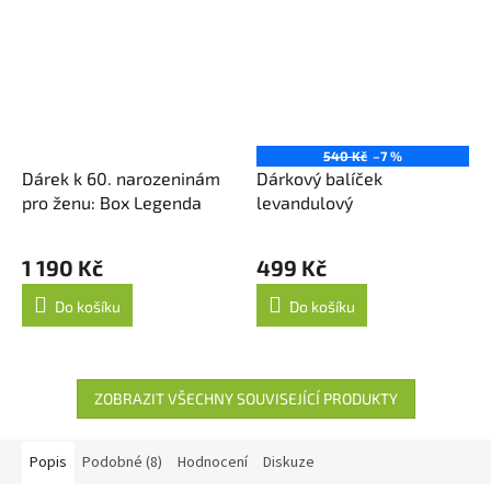
540 Kč
–7 %
Dárek k 60. narozeninám
Dárkový balíček
pro ženu: Box Legenda
levandulový
1 190 Kč
499 Kč
Do košíku
Do košíku
ZOBRAZIT VŠECHNY SOUVISEJÍCÍ PRODUKTY
Popis
Podobné (8)
Hodnocení
Diskuze