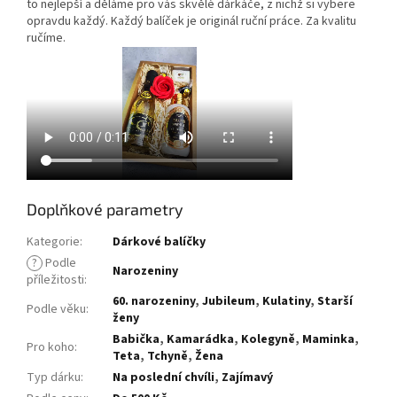
to nejlepší a děláme pro vás skvělé dárkáče, z nichž si vybere
opravdu každý. Každý balíček je originál ruční práce. Za kvalitu
ručíme.
Doplňkové parametry
Kategorie
:
Dárkové balíčky
?
Podle
Narozeniny
příležitosti
:
60. narozeniny
,
Jubileum
,
Kulatiny
,
Starší
Podle věku
:
ženy
Babička
,
Kamarádka
,
Kolegyně
,
Maminka
,
Pro koho
:
Teta
,
Tchyně
,
Žena
Typ dárku
:
Na poslední chvíli
,
Zajímavý