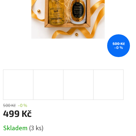
500 Kč
–0 %
500 Kč
–0 %
499 Kč
Měrná
Skladem
(3 ks)
cena: