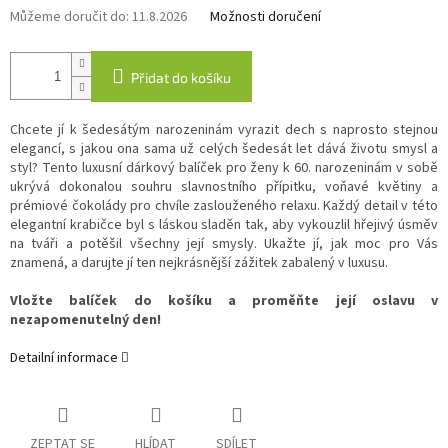
Můžeme doručit do:
11.8.2026
Možnosti doručení
Přidat do košíku
Chcete jí k šedesátým narozeninám vyrazit dech s naprosto stejnou
elegancí, s jakou ona sama už celých šedesát let dává životu smysl a
styl? Tento luxusní dárkový balíček pro ženy k 60. narozeninám v sobě
ukrývá dokonalou souhru slavnostního přípitku, voňavé květiny a
prémiové čokolády pro chvíle zaslouženého relaxu. Každý detail v této
elegantní krabičce byl s láskou sladěn tak, aby vykouzlil hřejivý úsměv
na tváři a potěšil všechny její smysly. Ukažte jí, jak moc pro Vás
znamená, a darujte jí ten nejkrásnější zážitek zabalený v luxusu.
Vložte balíček do košíku a proměňte její oslavu v
nezapomenutelný den!
Detailní informace
ZEPTAT SE
HLÍDAT
SDÍLET