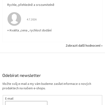
Rychle, přehledně a srozumitelně
Hodnocení obchodu je 5 z 5 hvězdiček.
4.7.2026
+ Kvalita ,cena , rychlost dodání
Zobrazit další hodnocení
Z
á
p
a
Odebírat newsletter
t
í
Vložte svůj e-mail a my vám budeme zasílat informace o nových
produktech na našem e-shopu.
E-mail