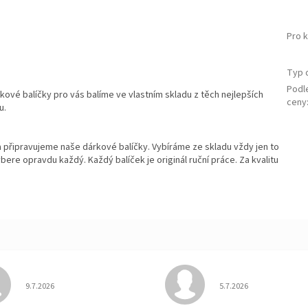
Pro 
Typ 
Podl
kové balíčky pro vás balíme ve vlastním skladu z těch nejlepších
ceny
u.
a připravujeme naše dárkové balíčky. Vybíráme ze skladu vždy jen to
bere opravdu každý. Každý balíček je originál ruční práce. Za kvalitu
Hodnocení obchodu je 5 z 5 hvězdiček.
Hodnocení obchodu je
9.7.2026
5.7.2026