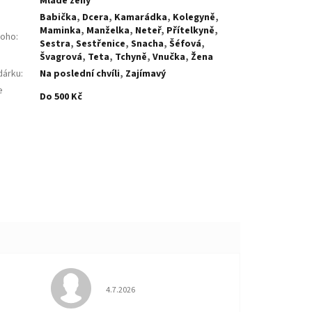
Mladé ženy
Babička
,
Dcera
,
Kamarádka
,
Kolegyně
,
Maminka
,
Manželka
,
Neteř
,
Přítelkyně
,
koho
:
Sestra
,
Sestřenice
,
Snacha
,
Šéfová
,
Švagrová
,
Teta
,
Tchyně
,
Vnučka
,
Žena
dárku
:
Na poslední chvíli
,
Zajímavý
e
Do 500 Kč
:
 5 z 5 hvězdiček.
Hodnocení obchodu je 5 z 5 hvězdiček.
4.7.2026