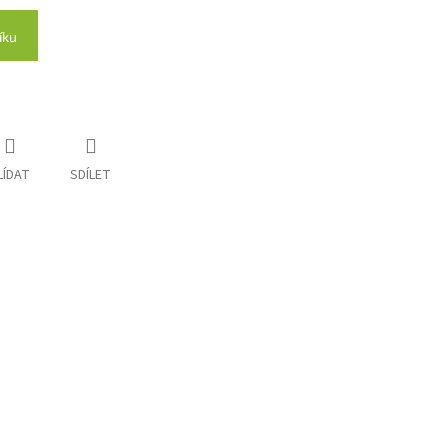
íku
LÍDAT
SDÍLET