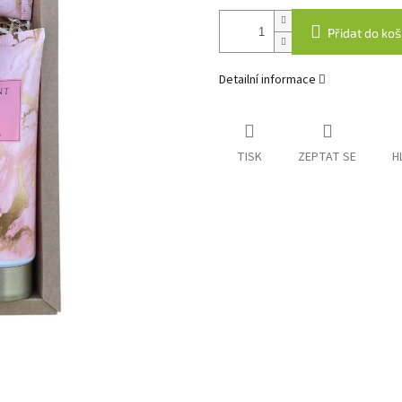
Přidat do koš
Detailní informace
TISK
ZEPTAT SE
H