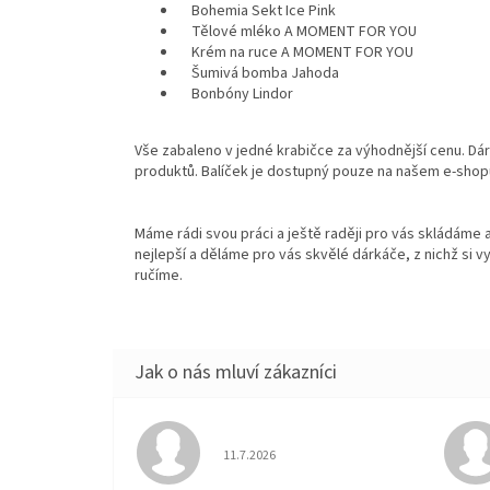
Bohemia Sekt Ice Pink
Tělové mléko A MOMENT FOR YOU
Krém na ruce A MOMENT FOR YOU
Šumivá bomba Jahoda
Bonbóny Lindor
Vše zabaleno v jedné krabičce za výhodnější cenu. Dár
produktů. Balíček je dostupný pouze na našem e-shop
Máme rádi svou práci a ještě raději pro vás skládáme 
nejlepší a děláme pro vás skvělé dárkáče, z nichž si vy
ručíme.
Hodnocení obchodu je 5 z 5 hvězdiček.
11.7.2026