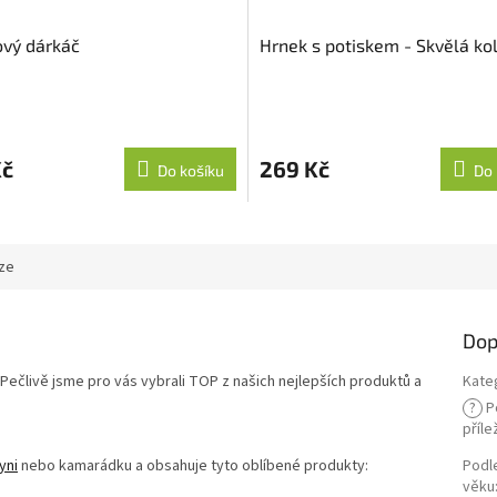
ový dárkáč
Hrnek s potiskem - Skvělá ko
Kč
269 Kč
Do košíku
Do 
ze
Dop
 Pečlivě jsme pro vás vybrali TOP z našich nejlepších produktů a
Kate
?
P
příle
yni
nebo kamarádku a obsahuje tyto oblíbené produkty:
Podl
věku