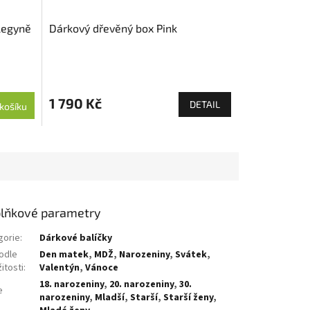
legyně
Dárkový dřevěný box Pink
1 790 Kč
DETAIL
košíku
lňkové parametry
gorie
:
Dárkové balíčky
odle
Den matek
,
MDŽ
,
Narozeniny
,
Svátek
,
žitosti
:
Valentýn
,
Vánoce
18. narozeniny
,
20. narozeniny
,
30.
e
narozeniny
,
Mladší
,
Starší
,
Starší ženy
,
: