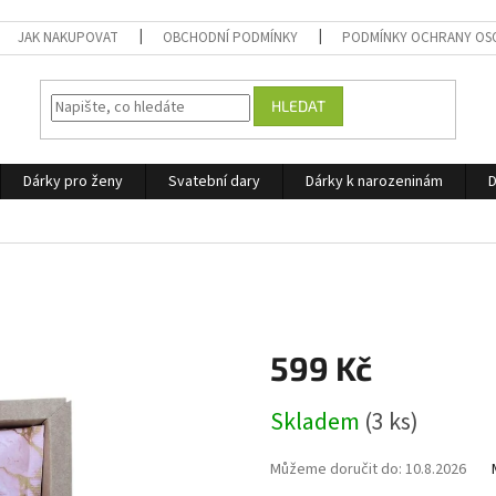
JAK NAKUPOVAT
OBCHODNÍ PODMÍNKY
PODMÍNKY OCHRANY OS
HLEDAT
Dárky pro ženy
Svatební dary
Dárky k narozeninám
D
599 Kč
Měrná
Skladem
(3 ks)
cena:
Můžeme doručit do:
10.8.2026