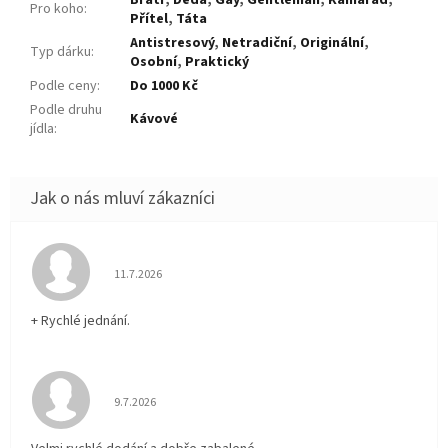
Pro koho
:
Přítel
,
Táta
Antistresový
,
Netradiční
,
Originální
,
Typ dárku
:
Osobní
,
Praktický
Podle ceny
:
Do 1000 Kč
Podle druhu
Kávové
jídla
:
Hodnocení obchodu je 5 z 5 hvězdiček.
11.7.2026
+ Rychlé jednání.
Hodnocení obchodu je 5 z 5 hvězdiček.
9.7.2026