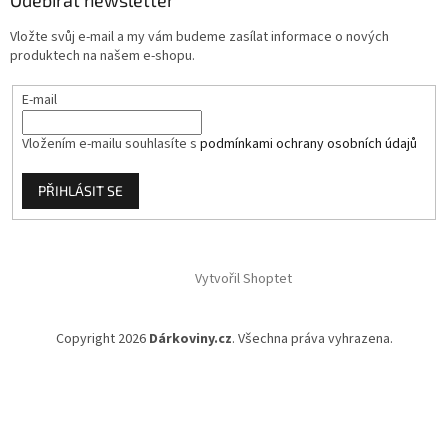
t
í
Vložte svůj e-mail a my vám budeme zasílat informace o nových
produktech na našem e-shopu.
E-mail
Vložením e-mailu souhlasíte s
podmínkami ochrany osobních údajů
PŘIHLÁSIT SE
Vytvořil Shoptet
Copyright 2026
Dárkoviny.cz
. Všechna práva vyhrazena.