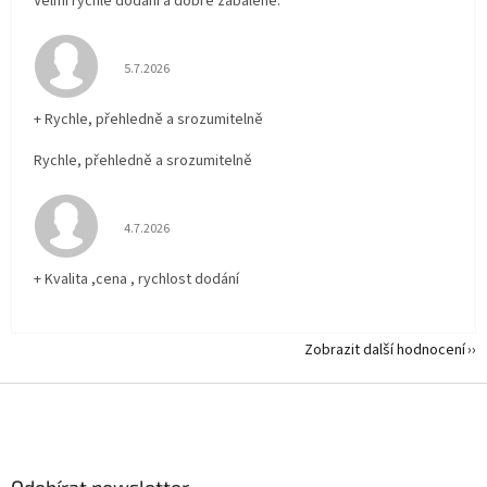
Velmi rychlé dodání a dobře zabalené.
Hodnocení obchodu je 5 z 5 hvězdiček.
5.7.2026
+ Rychle, přehledně a srozumitelně
Rychle, přehledně a srozumitelně
Hodnocení obchodu je 5 z 5 hvězdiček.
4.7.2026
+ Kvalita ,cena , rychlost dodání
Zobrazit další hodnocení
Z
á
p
a
Odebírat newsletter