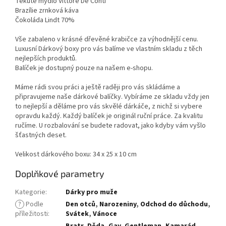
Tekuté mýdlo Vittore De Conti
Brazílie zrnková káva
Čokoláda Lindt 70%
Vše zabaleno v krásné dřevěné krabičce za výhodnější cenu.
Luxusní Dárkový boxy pro vás balíme ve vlastním skladu z těch
nejlepších produktů.
Balíček je dostupný pouze na našem e-shopu.
Máme rádi svou práci a ještě raději pro vás skládáme a
připravujeme naše dárkové balíčky. Vybíráme ze skladu vždy jen
to nejlepší a děláme pro vás skvělé dárkáče, z nichž si vybere
opravdu každý. Každý balíček je originál ruční práce. Za kvalitu
ručíme. U rozbalování se budete radovat, jako kdyby vám vyšlo
šťastných deset.
Velikost dárkového boxu: 34 x 25 x 10 cm
Doplňkové parametry
Kategorie
:
Dárky pro muže
?
Podle
Den otců
,
Narozeniny
,
Odchod do důchodu
,
příležitosti
:
Svátek
,
Vánoce
Bratr
,
Děda
,
Gay
,
Gentleman
,
Kamarád
,