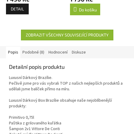
DETAIL
Do košíku
ZOBRAZIT VŠECHNY SOUVISEJÍCÍ PRODUKTY
Popis
Podobné (8)
Hodnocení
Diskuze
Detailní popis produktu
Luxusní Dárkový Brazílie.
Pečlivě jsme pro vás vybrali TOP z našich nejlepších produktů a
udělali jsme balíček přímo na míru.
Luxusní Dárkový Box Brazílie obsahuje naše nejoblíbenější
produkty:
Primitivo 0,75l
Paštika z grilovaného kuřátka
Šampon 2v1 Vittore De Conti