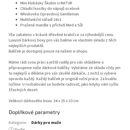
Mini klobásky Škubni si NATUR
Chladící kostky do nápojů ocelové
Whiskovka Opravdový Gentleman
Multifunkční nářadí 18v1
Pražené mandle s příchutí Med a Sůl
Vše zabaleno v krásné dřevěné krabičce za výhodnější cenu.
Luxusní Dárkový boxy pro vás balíme ve vlastním skladu z těch
nejlepších produktů.
Balíček je dostupný pouze na našem e-shopu.
Máme rádi svou práci a ještě raději pro vás skládáme a
připravujeme naše dárkové balíčky. Vybíráme ze skladu vždy jen
to nejlepší a děláme pro vás skvělé dárkáče, z nichž si vybere
opravdu každý. Každý balíček je originál ruční práce. Za kvalitu
ručíme. U rozbalování se budete radovat, jako kdyby vám vyšlo
šťastných deset.
Velikost dárkového boxu: 34 x 25 x 10 cm
Doplňkové parametry
Kategorie
:
Dárky pro muže
?
Podle