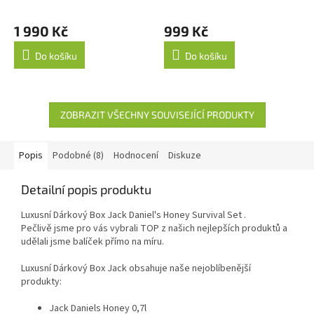
muže
1 990 Kč
999 Kč
Do košíku
Do košíku
ZOBRAZIT VŠECHNY SOUVISEJÍCÍ PRODUKTY
Popis
Podobné (8)
Hodnocení
Diskuze
Detailní popis produktu
Luxusní Dárkový Box Jack Daniel's Honey Survival Set .
Pečlivě jsme pro vás vybrali TOP z našich nejlepších produktů a
udělali jsme balíček přímo na míru.
Luxusní Dárkový Box Jack obsahuje naše nejoblíbenější
produkty:
Jack Daniels Honey 0,7l