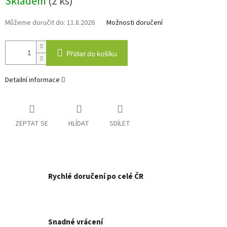
Skladem
(2 ks)
cena:
Můžeme doručit do:
11.8.2026
Možnosti doručení
Přidat do košíku
Detailní informace
ZEPTAT SE
HLÍDAT
SDÍLET
Rychlé doručení po celé ČR
Snadné vrácení