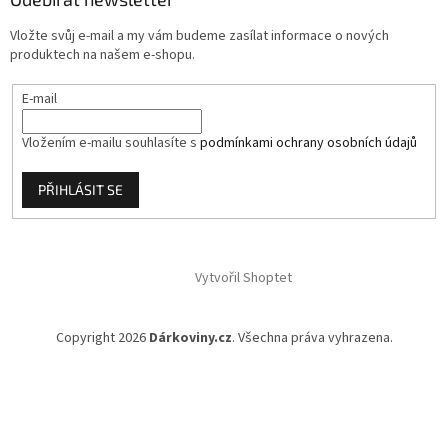
t
í
Vložte svůj e-mail a my vám budeme zasílat informace o nových
produktech na našem e-shopu.
E-mail
Vložením e-mailu souhlasíte s
podmínkami ochrany osobních údajů
PŘIHLÁSIT SE
Vytvořil Shoptet
Copyright 2026
Dárkoviny.cz
. Všechna práva vyhrazena.