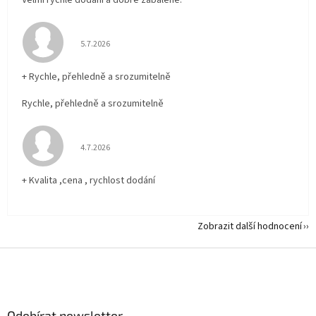
Hodnocení obchodu je 5 z 5 hvězdiček.
5.7.2026
+ Rychle, přehledně a srozumitelně
Rychle, přehledně a srozumitelně
Hodnocení obchodu je 5 z 5 hvězdiček.
4.7.2026
+ Kvalita ,cena , rychlost dodání
Zobrazit další hodnocení
Z
á
p
a
Odebírat newsletter