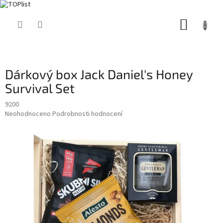
Přejít
NÁKUP
na
obsah
KOŠÍK
Dárkový box Jack Daniel's Honey
Survival Set
9200
Průměrné
Neohodnoceno
Podrobnosti hodnocení
hodnocení
produktu
je
0,0
z
5
hvězdiček.