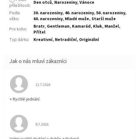
Den otců
,
Narozeniny
,
Vánoce
příležitosti
:
Podle
30. narozeniny
,
40. narozeniny
,
50. narozeniny
,
věku
:
60. narozeniny
,
Mladé muže
,
Starší muže
Bratr
,
Gentleman
,
Kamarád
,
Kluk
,
Manžel
,
Pro koho
:
Přítel
Typ dárku
:
Kreativní
,
Netradiční
,
Originální
Hodnocení obchodu je 5 z 5 hvězdiček.
11.7.2026
+ Rychlé jednání.
Hodnocení obchodu je 5 z 5 hvězdiček.
9.7.2026
Velmi rychlé dodání a dobře zabalené.