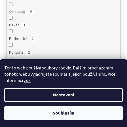
Ornitolog
0
Pekař
1
Podnikatel
1
Policista
1
Porodní asistentka
0
Tento web používá soubory cookie. Dalším procházením
tohoto webu vyjadřujete souhlas s jejich používáním.. Více
Právník
1
informací
zde
.
Psycholog
0
Nastavení
Ředitel
1
Souhlasím
Řezník
0