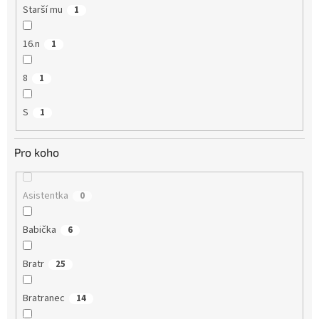
Starší mu
1
16.n
1
8
1
S
1
Pro koho
Asistentka
0
Babička
6
Bratr
25
Bratranec
14