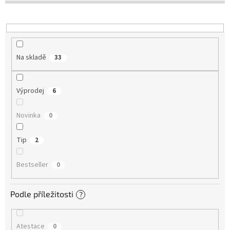
u
k
t
ů
Na skladě
33
Výprodej
6
Novinka
0
Tip
2
Bestseller
0
Podle příležitosti
?
Atestace
0