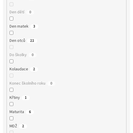
Den dětí
0
Den matek
3
Den otců
21
Do školky
0
Kolaudace
2
Konec školního roku
0
Křtiny
1
Maturita
6
MDŽ
2