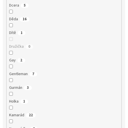
Dcera
5
Děda
16
Dítě
1
Družička
0
Gay
2
Gentleman
7
Gurmán
3
Holka
1
Kamarád
22