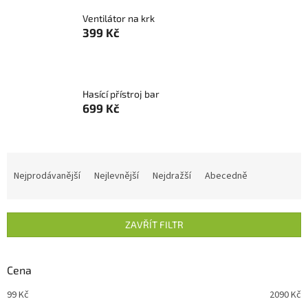
Ventilátor na krk
399 Kč
Hasící přístroj bar
699 Kč
Ř
a
Nejprodávanější
Nejlevnější
Nejdražší
Abecedně
z
e
n
ZAVŘÍT FILTR
í
p
r
Cena
o
d
99
Kč
2090
Kč