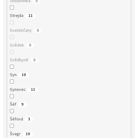
Snoubenka
0
Strejda
11
Svatebčany
0
Svědek
0
Svědkyně
0
Syn
10
Synovec
11
Šéf
9
Šéfová
3
Švagr
10