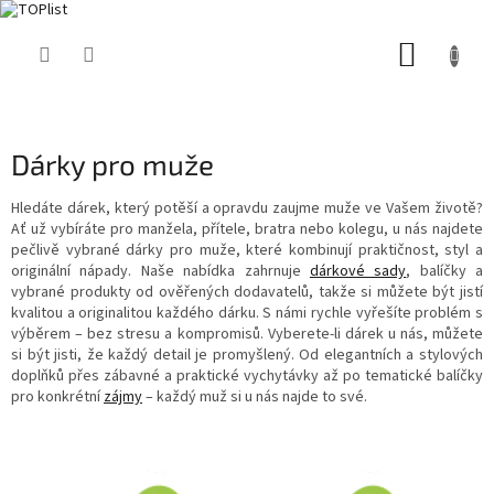
Přejít
NÁKUP
na
obsah
KOŠÍK
Dárky pro muže
Hledáte dárek, který potěší a opravdu zaujme muže ve Vašem životě?
Ať už vybíráte pro manžela, přítele, bratra nebo kolegu, u nás najdete
pečlivě vybrané dárky pro muže, které kombinují praktičnost, styl a
originální nápady. Naše nabídka zahrnuje
dárkové sady
, balíčky a
vybrané produkty od ověřených dodavatelů, takže si můžete být jistí
kvalitou a originalitou každého dárku. S námi rychle vyřešíte problém s
výběrem – bez stresu a kompromisů. Vyberete-li dárek u nás, můžete
si být jisti, že každý detail je promyšlený. Od elegantních a stylových
doplňků přes zábavné a praktické vychytávky až po tematické balíčky
pro konkrétní
zájmy
– každý muž si u nás najde to své.