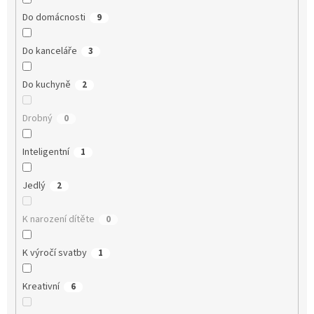
Do domácnosti
9
Do kanceláře
3
Do kuchyně
2
Drobný
0
Inteligentní
1
Jedlý
2
K narození dítěte
0
K výročí svatby
1
Kreativní
6