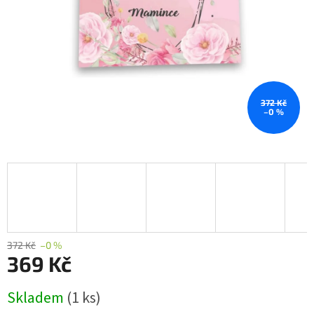
372 Kč
–0 %
372 Kč
–0 %
369 Kč
Měrná
Skladem
(1 ks)
cena: