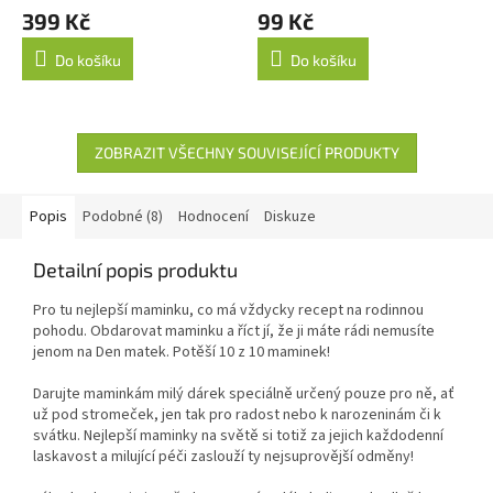
399 Kč
99 Kč
Do košíku
Do košíku
ZOBRAZIT VŠECHNY SOUVISEJÍCÍ PRODUKTY
Popis
Podobné (8)
Hodnocení
Diskuze
Detailní popis produktu
Pro tu nejlepší maminku, co má vždycky recept na rodinnou
pohodu. Obdarovat maminku a říct jí, že ji máte rádi nemusíte
jenom na Den matek. Potěší 10 z 10 maminek!
Darujte maminkám milý dárek speciálně určený pouze pro ně, ať
už pod stromeček, jen tak pro radost nebo k narozeninám či k
svátku. Nejlepší maminky na světě si totiž za jejich každodenní
laskavost a milující péči zaslouží ty nejsuprovější odměny!