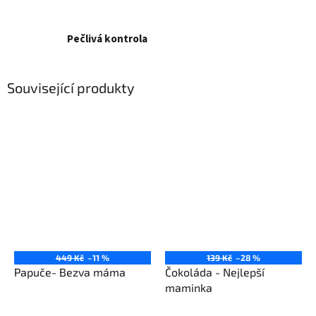
Pečlivá kontrola
Související produkty
449 Kč
–11 %
139 Kč
–28 %
Papuče- Bezva máma
Čokoláda - Nejlepší
maminka