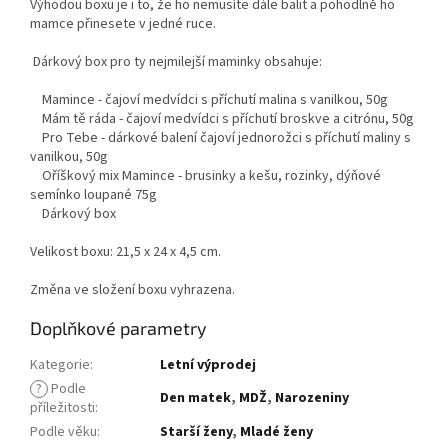
Výhodou boxu je i to, že ho nemusíte dále balit a pohodlně ho
mamce přinesete v jedné ruce.
Dárkový box pro ty nejmilejší maminky obsahuje:
Mamince - čajoví medvídci s příchutí malina s vanilkou, 50g
Mám tě ráda - čajoví medvídci s příchutí broskve a citrónu, 50g
Pro Tebe - dárkové balení čajoví jednorožci s příchutí maliny s
vanilkou, 50g
Oříškový mix Mamince - brusinky a kešu, rozinky, dýňové
semínko loupané 75g
Dárkový box
Velikost boxu: 21,5 x 24 x 4,5 cm.
Změna ve složení boxu vyhrazena.
Doplňkové parametry
Kategorie
:
Letní výprodej
?
Podle
Den matek
,
MDŽ
,
Narozeniny
příležitosti
:
Podle věku
:
Starší ženy
,
Mladé ženy