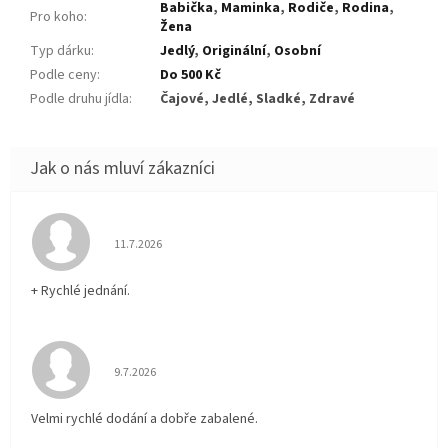
Babička
,
Maminka
,
Rodiče
,
Rodina
,
Pro koho
:
Žena
Typ dárku
:
Jedlý
,
Originální
,
Osobní
Podle ceny
:
Do 500 Kč
Podle druhu jídla
:
Čajové, Jedlé, Sladké, Zdravé
Hodnocení obchodu je 5 z 5 hvězdiček.
11.7.2026
+ Rychlé jednání.
Hodnocení obchodu je 5 z 5 hvězdiček.
9.7.2026
Velmi rychlé dodání a dobře zabalené.