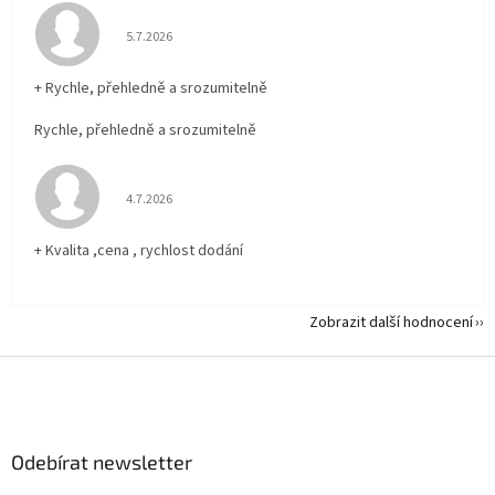
Hodnocení obchodu je 5 z 5 hvězdiček.
5.7.2026
+ Rychle, přehledně a srozumitelně
Rychle, přehledně a srozumitelně
Hodnocení obchodu je 5 z 5 hvězdiček.
4.7.2026
+ Kvalita ,cena , rychlost dodání
Zobrazit další hodnocení
Z
á
p
a
Odebírat newsletter
t
í