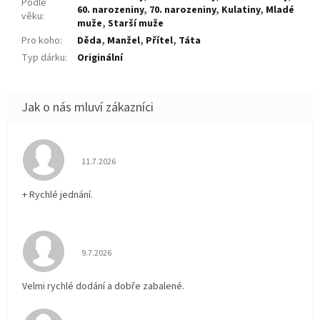
Podle
60. narozeniny
,
70. narozeniny
,
Kulatiny
,
Mladé
věku
:
muže
,
Starší muže
Pro koho
:
Děda
,
Manžel
,
Přítel
,
Táta
Typ dárku
:
Originální
Hodnocení obchodu je 5 z 5 hvězdiček.
11.7.2026
+ Rychlé jednání.
Hodnocení obchodu je 5 z 5 hvězdiček.
9.7.2026
Velmi rychlé dodání a dobře zabalené.