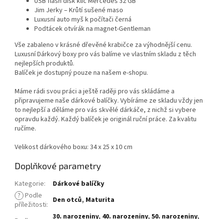
USB flash disk klíč Mercedes 32 GB
Jim Jerky – Krůtí sušené maso
Luxusní auto myš k počítači černá
Podtácek otvírák na magnet-Gentleman
Vše zabaleno v krásné dřevěné krabičce za výhodnější cenu.
Luxusní Dárkový boxy pro vás balíme ve vlastním skladu z těch
nejlepších produktů.
Balíček je dostupný pouze na našem e-shopu.
Máme rádi svou práci a ještě raději pro vás skládáme a
připravujeme naše dárkové balíčky. Vybíráme ze skladu vždy jen
to nejlepší a děláme pro vás skvělé dárkáče, z nichž si vybere
opravdu každý. Každý balíček je originál ruční práce. Za kvalitu
ručíme.
Velikost dárkového boxu: 34 x 25 x 10 cm
Doplňkové parametry
Kategorie
:
Dárkové balíčky
?
Podle
Den otců
,
Maturita
příležitosti
:
30. narozeniny
,
40. narozeniny
,
50. narozeniny
,