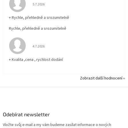
Hodnocení obchodu je 5 z 5 hvězdiček.
5.7.2026
+ Rychle, přehledně a srozumitelně
Rychle, přehledně a srozumitelně
Hodnocení obchodu je 5 z 5 hvězdiček.
4.7.2026
+ Kvalita ,cena , rychlost dodání
Zobrazit další hodnocení
Z
á
p
a
Odebírat newsletter
t
í
Vložte svůj e-mail a my vám budeme zasílat informace o nových