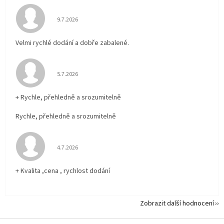
Hodnocení obchodu je 5 z 5 hvězdiček.
9.7.2026
Velmi rychlé dodání a dobře zabalené.
Hodnocení obchodu je 5 z 5 hvězdiček.
5.7.2026
+ Rychle, přehledně a srozumitelně
Rychle, přehledně a srozumitelně
Hodnocení obchodu je 5 z 5 hvězdiček.
4.7.2026
+ Kvalita ,cena , rychlost dodání
Zobrazit další hodnocení
Z