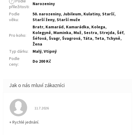
?
Podle
Narozeniny
příležitosti
:
Podle
50. narozeniny
,
Jubileum
,
Kulatiny
,
Starší
,
věku
:
Starší ženy
,
Starší muže
Bratr
,
Kamarád
,
Kamarádka
,
Kolega
,
Kolegyně
,
Maminka
,
Muž
,
Sestra
,
Strejda
,
Šéf
,
Pro koho
:
Šéfová
,
Švagr
,
Švagrová
,
Táta
,
Teta
,
Tchyně
,
Žena
Typ dárku
:
Malý
,
Vtipný
Podle
Do 200 Kč
ceny
:
Hodnocení obchodu je 5 z 5 hvězdiček.
11.7.2026
+ Rychlé jednání.