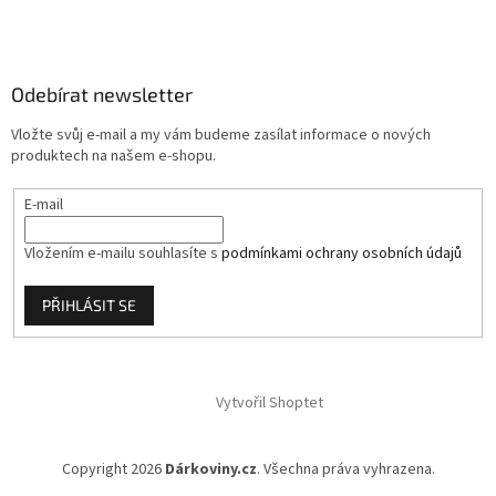
á
p
a
Odebírat newsletter
t
í
Vložte svůj e-mail a my vám budeme zasílat informace o nových
produktech na našem e-shopu.
E-mail
Vložením e-mailu souhlasíte s
podmínkami ochrany osobních údajů
PŘIHLÁSIT SE
Vytvořil Shoptet
Copyright 2026
Dárkoviny.cz
. Všechna práva vyhrazena.