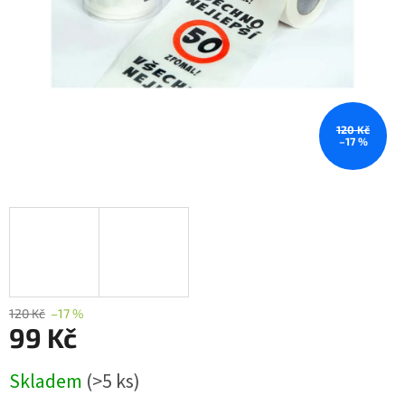
120 Kč
–17 %
120 Kč
–17 %
99 Kč
Měrná
Skladem
(>5 ks)
cena: