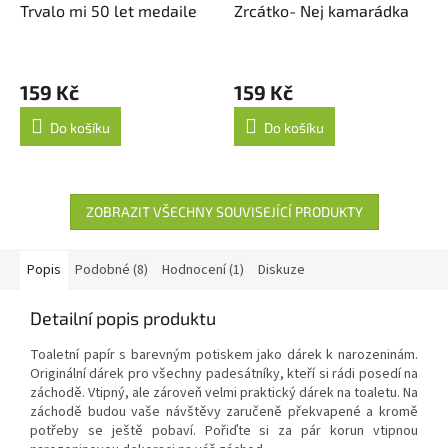
Trvalo mi 50 let medaile
Zrcátko- Nej kamarádka
159 Kč
159 Kč
Do košíku
Do košíku
ZOBRAZIT VŠECHNY SOUVISEJÍCÍ PRODUKTY
Popis
Podobné (8)
Hodnocení (1)
Diskuze
Detailní popis produktu
Toaletní papír s barevným potiskem jako dárek k narozeninám.
Originální dárek pro všechny padesátníky, kteří si rádi posedí na
záchodě. Vtipný, ale zároveň velmi praktický dárek na toaletu. Na
záchodě budou vaše návštěvy zaručeně překvapené a kromě
potřeby se ještě pobaví. Pořiďte si za pár korun vtipnou