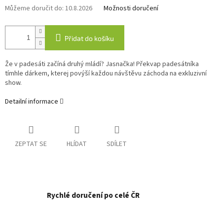
Můžeme doručit do:
10.8.2026
Možnosti doručení
Přidat do košíku
Že v padesáti začíná druhý mládí? Jasnačka! Překvap padesátníka
tímhle dárkem, kterej povýší každou návštěvu záchoda na exkluzivní
show.
Detailní informace
ZEPTAT SE
HLÍDAT
SDÍLET
Rychlé doručení po celé ČR