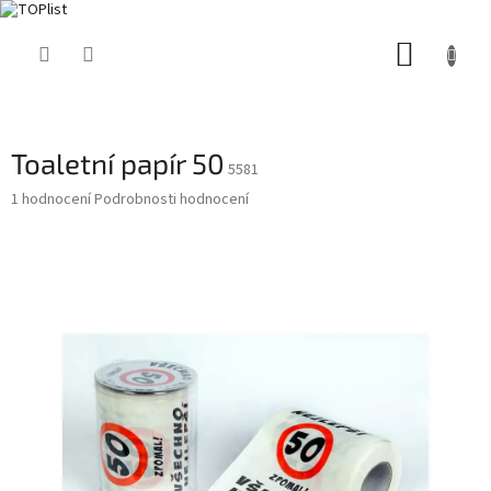
Přejít
NÁKUP
na
obsah
KOŠÍK
Toaletní papír 50
5581
Průměrné
1 hodnocení
Podrobnosti hodnocení
hodnocení
produktu
je
5,0
z
5
hvězdiček.