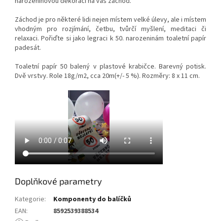
narozeninovou dekoraci na váš záchod.
Záchod je pro některé lidi nejen místem velké úlevy, ale i místem
vhodným pro rozjímání, četbu, tvůrčí myšlení, meditaci či
relaxaci. Pořiďte si jako legraci k 50. narozeninám toaletní papír
padesát.
Toaletní papír 50 balený v plastové krabičce. Barevný potisk.
Dvě vrstvy. Role 18g/m2, cca 20m(+/- 5 %). Rozměry: 8 x 11 cm.
Doplňkové parametry
Kategorie
:
Komponenty do balíčků
EAN
:
8592539388534