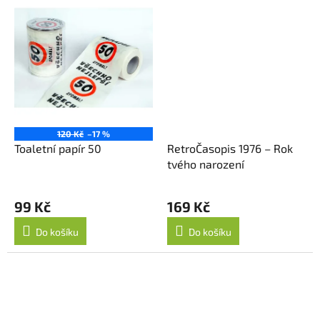
120 Kč
–17 %
Toaletní papír 50
RetroČasopis 1976 – Rok
tvého narození
Průměrné
hodnocení
99 Kč
169 Kč
produktu
je
Do košíku
Do košíku
5,0
z
5
hvězdiček.