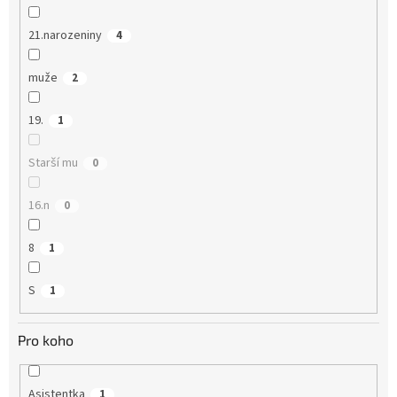
21.narozeniny
4
muže
2
19.
1
Starší mu
0
16.n
0
8
1
S
1
Pro koho
Asistentka
1