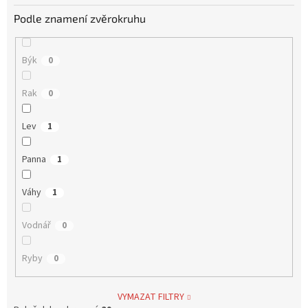
Podle znamení zvěrokruhu
Býk
0
Rak
0
Lev
1
Panna
1
Váhy
1
Vodnář
0
Ryby
0
VYMAZAT FILTRY