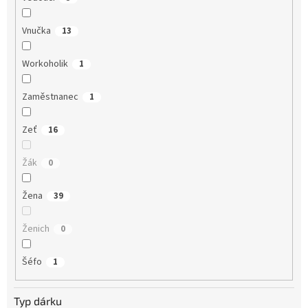
Vnučka
13
Workoholik
1
Zaměstnanec
1
Zeť
16
Žák
0
Žena
39
Ženich
0
Šéfo
1
Typ dárku