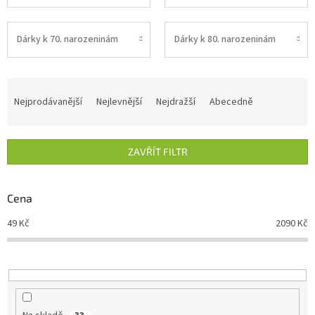
Dárky k 70. narozeninám
Dárky k 80. narozeninám
Ř
a
Nejprodávanější
Nejlevnější
Nejdražší
Abecedně
z
e
n
ZAVŘÍT FILTR
í
p
r
Cena
o
d
49
Kč
2090
Kč
u
k
t
ů