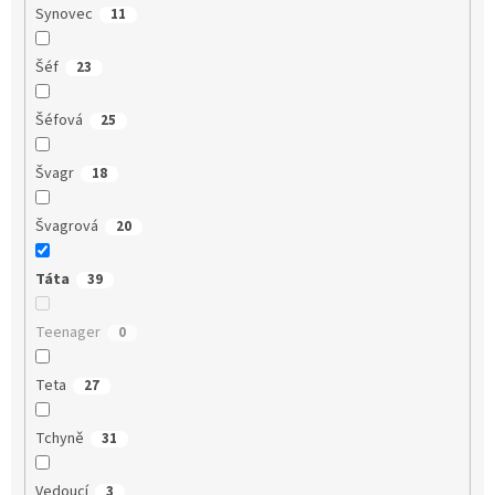
Synovec
11
Šéf
23
Šéfová
25
Švagr
18
Švagrová
20
Táta
39
Teenager
0
Teta
27
Tchyně
31
Vedoucí
3