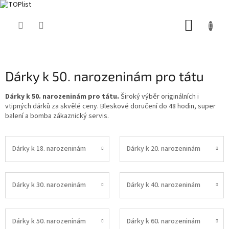
Přejít
NÁKUP
na
obsah
KOŠÍK
Dárky k 50. narozeninám pro tátu
Dárky k 50. narozeninám pro tátu.
Široký výběr originálních i
vtipných dárků za skvělé ceny. Bleskové doručení do 48 hodin, super
balení a bomba zákaznický servis.
Dárky k 18. narozeninám
Dárky k 20. narozeninám
Dárky k 30. narozeninám
Dárky k 40. narozeninám
Dárky k 50. narozeninám
Dárky k 60. narozeninám