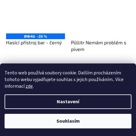
818 Kč
–26 %
Hasící přístroj bar - černý
Půllitr Nemám problém s
pivem
599 Kč
349 Kč
Tento web používá soubory cookie. Dalším procházením
Do košíku
Do košíku
tohoto webu vyjadřujete souhlas s jejich používáním.. Více
informací
zde
.
Nastavení
Souhlasím