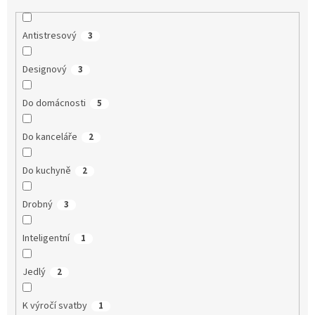
Antistresový
3
Designový
3
Do domácnosti
5
Do kanceláře
2
Do kuchyně
2
Drobný
3
Inteligentní
1
Jedlý
2
K výročí svatby
1