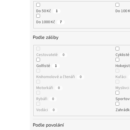
Do 50 Kč
Do 100 
1
Do 1000 Kč
7
Podle záliby
Cestovatelé
Cyklisté
0
Golfisté
Hokejis
1
Knihomolové a čtenáři
Kuřáci
0
Motorkáři
Myslivci
0
Rybáři
Sportov
0
Vodáci
Zahrádk
0
Podle povolání