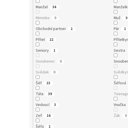
Manžel
Manželk
34
Miminko
Muž
0
3
Obchodní partner
Pár
2
1
Přítel
Přítelky
22
Seniory
Sestra
1
Snoubenec
Snoube
0
Svědek
Svědky
0
Šéf
Šéfová
23
Táta
Teenag
39
Vedoucí
Vnučka
3
Zeť
Žák
16
0
Šéfo
1