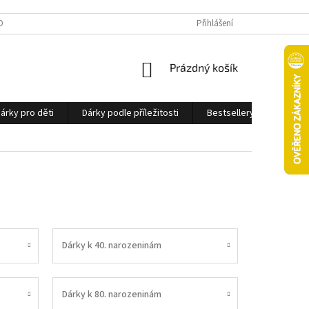
OBNÍCH ÚDAJŮ
Přihlášení
NÁKUPNÍ
Prázdný košík
KOŠÍK
árky pro děti
Dárky podle příležitosti
Bestsellery
Ostatn
Dárky k 40. narozeninám
Dárky k 80. narozeninám