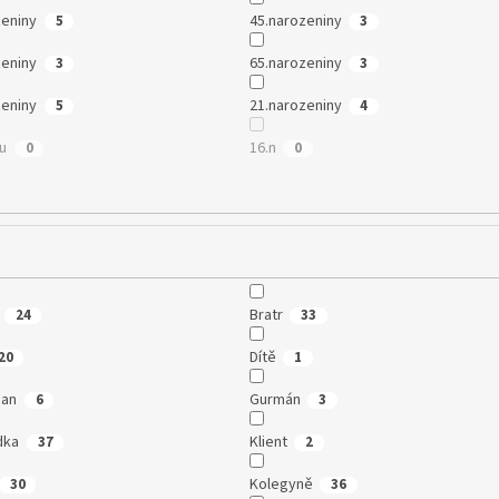
zeniny
45.narozeniny
5
3
zeniny
65.narozeniny
3
3
zeniny
21.narozeniny
5
4
mu
16.n
0
0
Bratr
24
33
Dítě
20
1
man
Gurmán
6
3
dka
Klient
37
2
Kolegyně
30
36