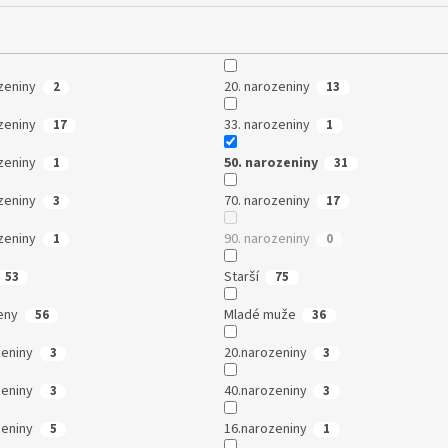
zeniny
20. narozeniny
2
13
zeniny
33. narozeniny
17
1
zeniny
50. narozeniny
1
31
zeniny
70. narozeniny
3
17
zeniny
90. narozeniny
1
0
Starší
53
75
eny
Mladé muže
56
36
zeniny
20.narozeniny
3
3
zeniny
40.narozeniny
3
3
zeniny
16.narozeniny
5
1