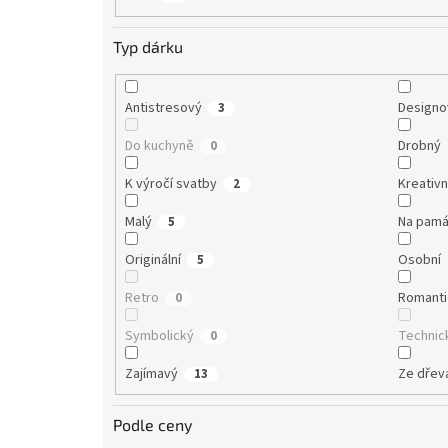
Typ dárku
Antistresový
Designo
3
Do kuchyně
Drobný
0
K výročí svatby
Kreativn
2
Malý
Na pamá
5
Originální
Osobní
5
Retro
Romanti
0
Symbolický
Technic
0
Zajímavý
Ze dřev
13
Podle ceny