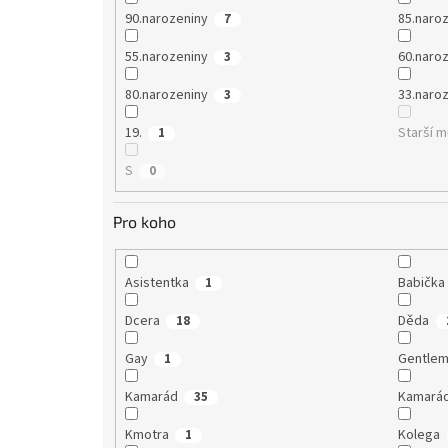
90.narozeniny
85.naro
7
55.narozeniny
60.naro
3
80.narozeniny
33.naro
3
19.
Starší 
1
S
0
Pro koho
Asistentka
Babička
1
Dcera
Děda
18
Gay
Gentle
1
Kamarád
Kamará
35
Kmotra
Kolega
1