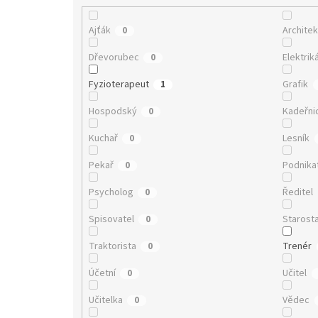
Ajťák
Architek
0
Dřevorubec
Elektrik
0
Fyzioterapeut
Grafik
1
Hospodský
Kadeřni
0
Kuchař
Lesník
0
Pekař
Podnika
0
Psycholog
Ředitel
0
Spisovatel
Starost
0
Traktorista
Trenér
0
Účetní
Učitel
0
Učitelka
Vědec
0