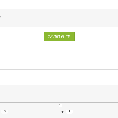
ě
ZAVŘÍT FILTR
Tip
0
1