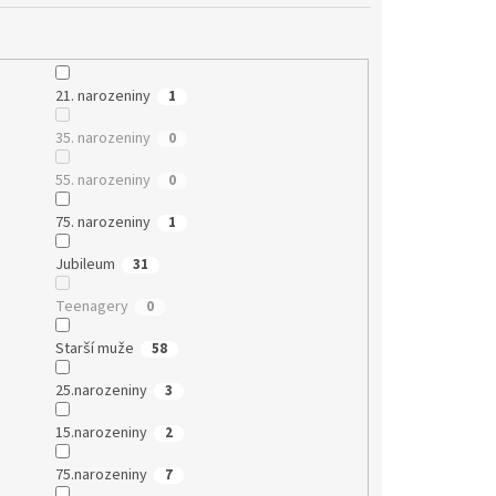
21. narozeniny
1
35. narozeniny
0
55. narozeniny
0
75. narozeniny
1
Jubileum
31
Teenagery
0
Starší muže
58
25.narozeniny
3
15.narozeniny
2
75.narozeniny
7