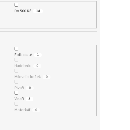
Do 500 Kč
14
Fotbalisté
1
Hudebníci
0
Milovníci koček
0
Pivaři
0
Vinaři
3
Motorkář
0