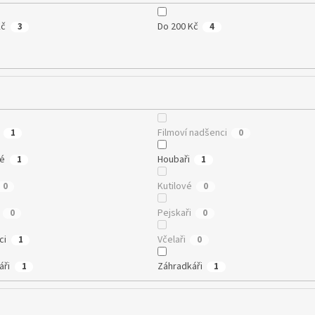
Kč
Do 200 Kč
3
4
Filmoví nadšenci
1
0
té
Houbaři
1
1
Kutilové
0
0
Pejskaři
0
0
ci
Včelaři
1
0
áři
Záhradkáři
1
1