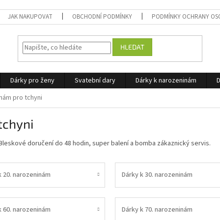
JAK NAKUPOVAT
OBCHODNÍ PODMÍNKY
PODMÍNKY OCHRANY OS
HLEDAT
Dárky pro ženy
Svatební dary
Dárky k narozeninám
D
inám pro tchyni
tchyni
. Bleskové doručení do 48 hodin, super balení a bomba zákaznický servis.
k 20. narozeninám
Dárky k 30. narozeninám
k 60. narozeninám
Dárky k 70. narozeninám