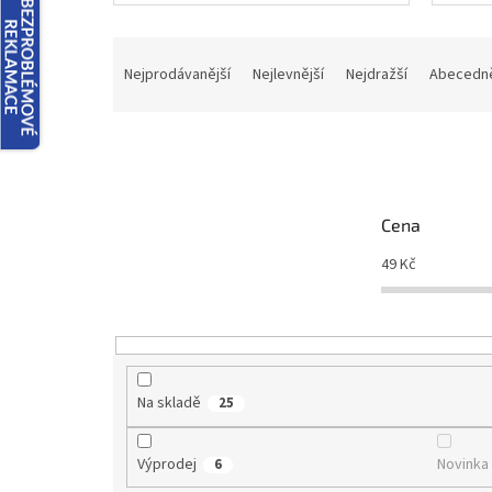
Ř
a
Nejprodávanější
Nejlevnější
Nejdražší
Abecedn
z
e
n
í
p
r
Cena
o
d
49
Kč
u
k
t
ů
Na skladě
25
Výprodej
Novinka
6