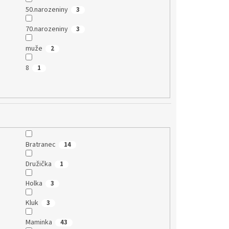
50.narozeniny
3
70.narozeniny
3
muže
2
8
1
Bratranec
14
Družička
1
Holka
3
Kluk
3
Maminka
43