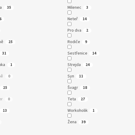
a
Milenec
35
3
Neteř
6
14
Pro dva
2
ně
Rodiče
25
9
Sestřenice
31
14
nka
Strejda
1
24
ně
Syn
0
11
Švagr
25
18
er
Teta
0
27
Workoholik
13
1
Žena
39