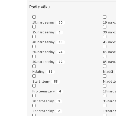
Podle věku
18. narozeniny
19. naro
10
25. narozeniny
30. naro
3
40. narozeniny
45. naro
15
60. narozeniny
65. naro
24
80. narozeniny
85. naro
12
Kulatiny
Mladší
32
Starší ženy
Mladé ž
88
Pro teenagery
18.naro
4
30.narozeniny
35.naro
3
17.narozeniny
19.naro
2