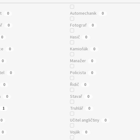
t
Automechanik
0
0
ář
Fotograf
0
0
Hasič
0
0
ce
Kamioňák
0
0
Manažer
0
0
tel
Policista
0
0
Řidič
0
0
a
Stavař
0
0
Truhlář
1
0
Učitel angličtiny
0
0
Voják
0
0