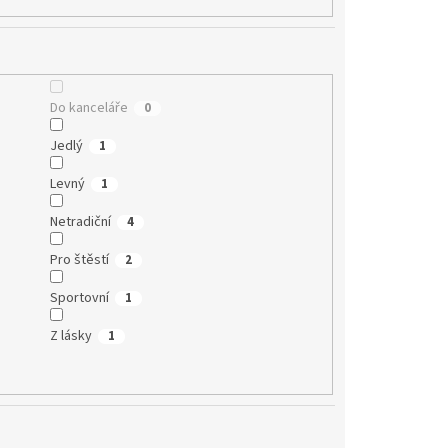
Do kanceláře
0
Jedlý
1
Levný
1
Netradiční
4
Pro štěstí
2
Sportovní
1
Z lásky
1