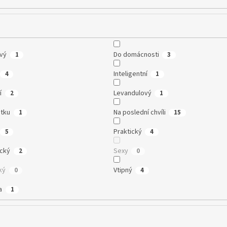
vý
Do domácnosti
1
3
Inteligentní
4
1
í
Levandulový
2
1
tku
Na poslední chvíli
1
15
Praktický
5
4
cký
Sexy
2
0
ký
Vtipný
0
4
a
1