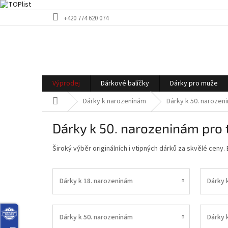
Přejít
+420 774 620 074
na
obsah
Výprodej
Dárkové balíčky
Dárky pro muže
Domů
Dárky k narozeninám
Dárky k 50. narozen
Dárky k 50. narozeninám pro 
Široký výběr originálních i vtipných dárků za skvělé ceny
Dárky k 18. narozeninám
Dárky 
Dárky k 50. narozeninám
Dárky 