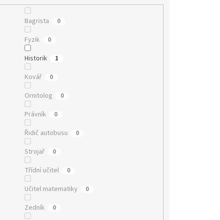
Bagrista
0
Fyzik
0
Historik
1
Kovář
0
Ornitolog
0
Právník
0
Řidič autobusu
0
Strojař
0
Třídní učitel
0
Učitel matematiky
0
Zedník
0