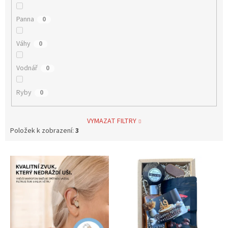
Panna
0
Váhy
0
Vodnář
0
Ryby
0
VYMAZAT FILTRY
Položek k zobrazení:
3
V
ý
p
i
s
p
r