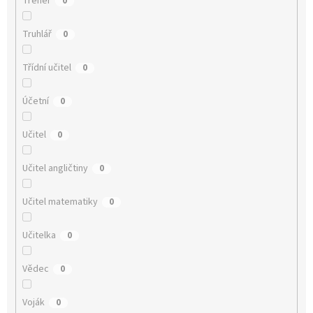
Trenér
0
Truhlář
0
Třídní učitel
0
Účetní
0
Učitel
0
Učitel angličtiny
0
Učitel matematiky
0
Učitelka
0
Vědec
0
Voják
0