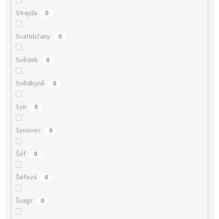
Strejda
0
Svatebčany
0
Svědek
0
Svědkyně
0
Syn
0
Synovec
0
Šéf
0
Šéfová
0
Švagr
0