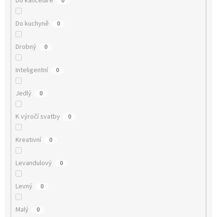
Do kanceláře
0
Do kuchyně
0
Drobný
0
Inteligentní
0
Jedlý
0
K výročí svatby
0
Kreativní
0
Levandulový
0
Levný
0
Malý
0