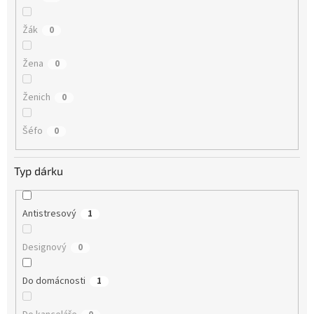
Žák
0
Žena
0
Ženich
0
Šéfo
0
Typ dárku
Antistresový
1
Designový
0
Do domácnosti
1