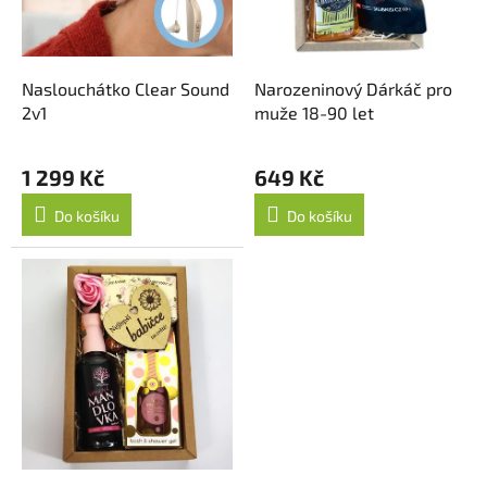
o
d
u
k
Naslouchátko Clear Sound
Narozeninový Dárkáč pro
t
2v1
muže 18-90 let
ů
1 299 Kč
649 Kč
Do košíku
Do košíku