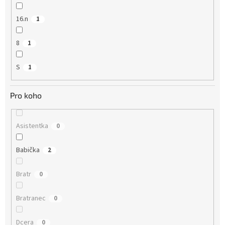
16.n
1
8
1
S
1
Pro koho
Asistentka
0
Babička
2
Bratr
0
Bratranec
0
Dcera
0