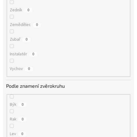
Zedník
0
Zemědělec
0
Zubař
0
Instalatér
0
Vychov
0
Podle znamení zvěrokruhu
Býk
0
Rak
0
Lev
0