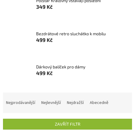
Polštář Královny vstávají poslední
349 Kč
Bezdrátové retro sluchátko k mobilu
499 Kč
Dárkový balíček pro dámy
499 Kč
Ř
a
Nejprodávanější
Nejlevnější
Nejdražší
Abecedně
z
e
n
ZAVŘÍT FILTR
í