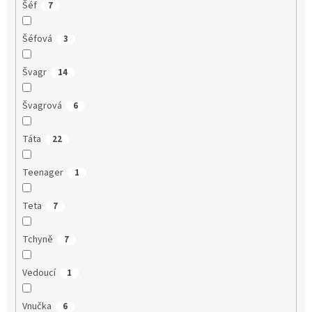
Šéf
7
Šéfová
3
Švagr
14
Švagrová
6
Táta
22
Teenager
1
Teta
7
Tchyně
7
Vedoucí
1
Vnučka
6