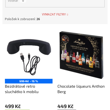
Vodnář
0
VYMAZAT FILTRY
Položek k zobrazení:
26
V
ý
p
i
s
p
r
o
d
u
595 Kč
–16 %
k
Bezdrátové retro
Chocolate liqueurs Anthon
t
sluchátko k mobilu
Berg
ů
499 Kč
449 Kč