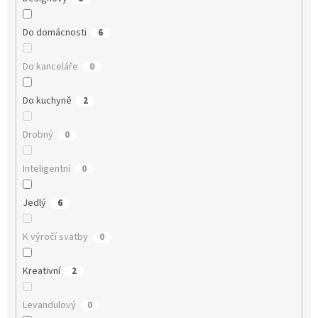
Do domácnosti
6
Do kanceláře
0
Do kuchyně
2
Drobný
0
Inteligentní
0
Jedlý
6
K výročí svatby
0
Kreativní
2
Levandulový
0