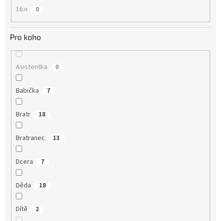
16.n
0
Pro koho
Asistentka
0
Babička
7
Bratr
18
Bratranec
13
Dcera
7
Děda
18
Dítě
2