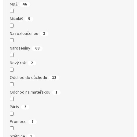
MDŽ
46
Mikuláš
5
Na rozloučenou
3
Narozeniny
68
Nový rok
2
Odchod do důchodu
12
Odchod na mateřskou
1
Párty
2
Promoce
1
Státnice
1