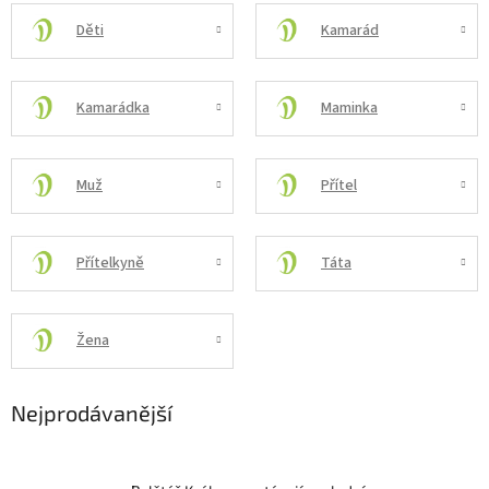
Děti
Kamarád
Kamarádka
Maminka
Muž
Přítel
Přítelkyně
Táta
Žena
Nejprodávanější