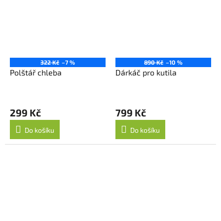
322 Kč
–7 %
890 Kč
–10 %
Polštář chleba
Dárkáč pro kutila
299 Kč
799 Kč
Do košíku
Do košíku