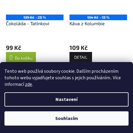
139 Kč
–28 %
134 Kč
–18 %
Čokoláda - Tatínkovi
Káva z Kolumbie
99 Kč
109 Kč
DETAIL
Do košíku
Tento web používá soubory cookie. Dalším procházením
tohoto webu vyjadřujete souhlas s jejich používáním.. Více
informací
zde
.
Nastavení
Souhlasím
590 Kč
–23 %
308 Kč
–19 %