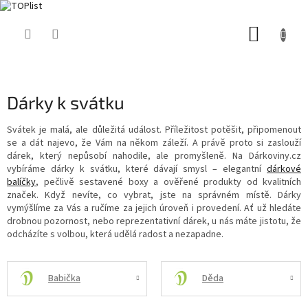
Přejít
NÁKUP
na
obsah
KOŠÍK
Dárky k svátku
Svátek je malá, ale důležitá událost. Příležitost potěšit, připomenout
se a dát najevo, že Vám na někom záleží. A právě proto si zaslouží
dárek, který nepůsobí nahodile, ale promyšleně. Na Dárkoviny.cz
vybíráme dárky k svátku, které dávají smysl – elegantní
dárkové
balíčky
, pečlivě sestavené boxy a ověřené produkty od kvalitních
značek. Když nevíte, co vybrat, jste na správném místě. Dárky
vymýšlíme za Vás a ručíme za jejich úroveň i provedení. Ať už hledáte
drobnou pozornost, nebo reprezentativní dárek, u nás máte jistotu, že
odcházíte s volbou, která udělá radost a nezapadne.
Babička
Děda