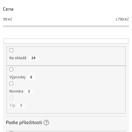
p
r
Cena
o
d
99
Kč
1790
Kč
u
k
t
ů
Na skladě
24
Výprodej
6
Novinka
1
Tip
0
Podle příležitosti
?