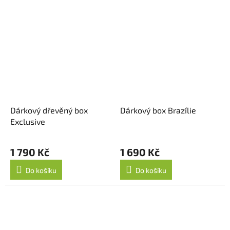
5
hvězdiček.
Dárkový dřevěný box
Dárkový box Brazílie
Exclusive
1 790 Kč
1 690 Kč
Do košíku
Do košíku