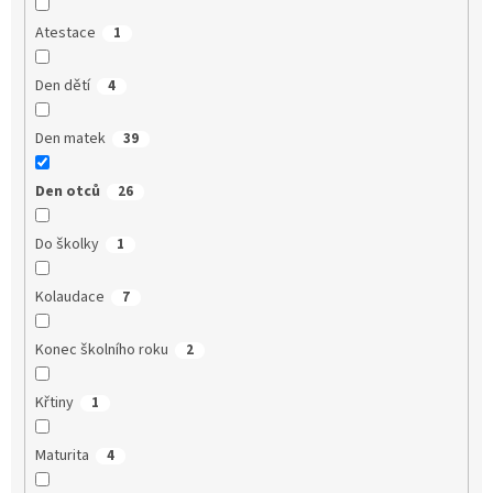
Atestace
1
Den dětí
4
Den matek
39
Den otců
26
Do školky
1
Kolaudace
7
Konec školního roku
2
Křtiny
1
Maturita
4